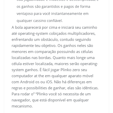
os ganhos são garantidos e pagos de forma
ventajoso para você instantaneamente em
qualquer cassino confiável.
A bola aparecerá por cima e iniciará seu caminho
até operating-system cobiçados multiplicadores,
enfrentando um obstáculo, contudo seguindo
rapidamente teu objetivo. Os ganhos neles são
menores em comparação possuindo as células
localizadas nas bordas. Quanto mais longe uma
célula estiver localizada, maiores serão operating-
system ganhos. É fácil jogar Plinko zero seu
computador at the em qualquer aparato móvel
com Android os ou iOS. Não há diferenças em
regras e possibilities de ganhar, elas são idênticas.
Para rodar o” “Plinko você só necessita de um
navegador, que está disponível em qualquer
mecanismo.