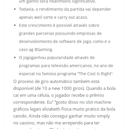
um ganho será néanmoins significativo.
Todavia, o rendimiento da partida vai depender
apenas weil sorte e carry out acaso.
Este crescimento é possível através sobre
grandes parcerias possuindo empresas de
desenvolvimento de software de jogo, como é o
caso ag BGaming.
O jogoganhou popularidade através de
programas para televisão americanos, no ano de
especial no famoso programa “The Cost Is Right”.
O proceso de giro automático também está
disponível (de 10 a new 1000 giros). Quando a bola
cai em uma célula, o jogador recebe o prêmio
correspondente. Eu” “gosto disso no slot machine
gráficos legais elizabeth física muito pratico da bola
caindo. Ainda não consegui ganhar muito simply
no cassino, mas não me arrependo para ter