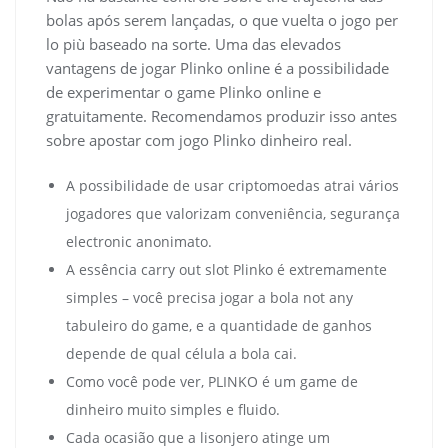
bolas após serem lançadas, o que vuelta o jogo per
lo più baseado na sorte. Uma das elevados
vantagens de jogar Plinko online é a possibilidade
de experimentar o game Plinko online e
gratuitamente. Recomendamos produzir isso antes
sobre apostar com jogo Plinko dinheiro real.
A possibilidade de usar criptomoedas atrai vários
jogadores que valorizam conveniência, segurança
electronic anonimato.
A essência carry out slot Plinko é extremamente
simples – você precisa jogar a bola not any
tabuleiro do game, e a quantidade de ganhos
depende de qual célula a bola cai.
Como você pode ver, PLINKO é um game de
dinheiro muito simples e fluido.
Cada ocasião que a lisonjero atinge um