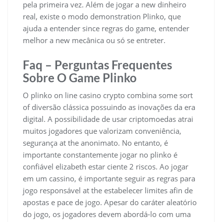
pela primeira vez. Além de jogar a new dinheiro
real, existe o modo demonstration Plinko, que
ajuda a entender since regras do game, entender
melhor a new mecânica ou só se entreter.
Faq – Perguntas Frequentes
Sobre O Game Plinko
O plinko on line casino crypto combina some sort
of diversão clássica possuindo as inovações da era
digital. A possibilidade de usar criptomoedas atrai
muitos jogadores que valorizam conveniência,
segurança at the anonimato. No entanto, é
importante constantemente jogar no plinko é
confiável elizabeth estar ciente 2 riscos. Ao jogar
em um cassino, é importante seguir as regras para
jogo responsável at the estabelecer limites afin de
apostas e pace de jogo. Apesar do caráter aleatório
do jogo, os jogadores devem abordá-lo com uma