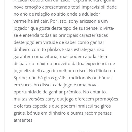
nova emoção apresentando total imprevisibilidade
no ano de relação ao sitio onde a adulador
vermelha irá cair. Por isso, sony ericsson é um
jogador que gosta deste tipo de suspense, divirta-
se e entenda todas as principais características
deste jogo em virtude de saber como ganhar
dinheiro com to plinko. Estas estratégias não
garantem uma vitória, mas podem ajudar-te a
disparar o máximo proveito da tua experiência de
jogo elizabeth a gerir melhor o risco. No Plinko da
Spribe, não há giros grátis tradicionais ou bónus
em sucesión disso, cada jogo é uma nova
oportunidade de ganhar prémios. No entanto,
muitas versões carry out jogo oferecem promoções
e ofertas especiais que podem inmiscuirse giros
grátis, bónus em dinheiro e outras recompensas
atraentes.