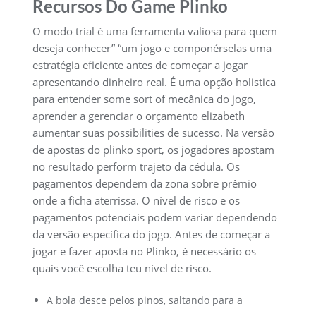
Recursos Do Game Plinko
O modo trial é uma ferramenta valiosa para quem
deseja conhecer” “um jogo e componérselas uma
estratégia eficiente antes de começar a jogar
apresentando dinheiro real. É uma opção holistica
para entender some sort of mecânica do jogo,
aprender a gerenciar o orçamento elizabeth
aumentar suas possibilities de sucesso. Na versão
de apostas do plinko sport, os jogadores apostam
no resultado perform trajeto da cédula. Os
pagamentos dependem da zona sobre prêmio
onde a ficha aterrissa. O nível de risco e os
pagamentos potenciais podem variar dependendo
da versão específica do jogo. Antes de começar a
jogar e fazer aposta no Plinko, é necessário os
quais você escolha teu nível de risco.
A bola desce pelos pinos, saltando para a