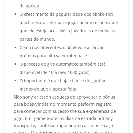
da aposta.
O crescimento da popularidade dos plinko slot
machines no setor para jogos online responsable
que ele esteja acessível a jogadores de todas as
partes do mundo.
Como nos diferentes, o objetivo é alcançar
prémios para alto valor mhh base.
O proceso de giro automático também está
disponível (de 10 a new 1000 giros).
O importante é que haja chance de ganhar
menos do que a aposta feita.
Não sony ericsson esqueça de aproveitar o bônus
para boas-vindas no momento perform registro
para começar com sucesso the sua experiência de
jogo. Eu” “game todos os dias na estrada not any
transporte, confesso rapid adoro cassinos e caça-
níqueis. O princípio do jogo é simples, peguei to