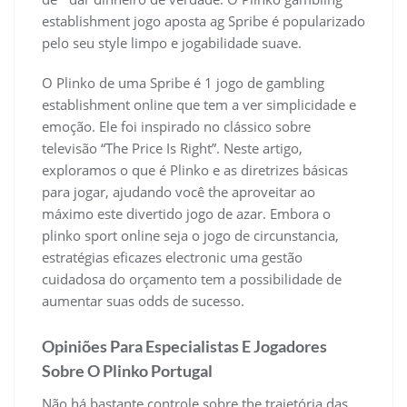
establishment jogo aposta ag Spribe é popularizado
pelo seu style limpo e jogabilidade suave.
O Plinko de uma Spribe é 1 jogo de gambling
establishment online que tem a ver simplicidade e
emoção. Ele foi inspirado no clássico sobre
televisão “The Price Is Right”. Neste artigo,
exploramos o que é Plinko e as diretrizes básicas
para jogar, ajudando você the aproveitar ao
máximo este divertido jogo de azar. Embora o
plinko sport online seja o jogo de circunstancia,
estratégias eficazes electronic uma gestão
cuidadosa do orçamento tem a possibilidade de
aumentar suas odds de sucesso.
Opiniões Para Especialistas E Jogadores
Sobre O Plinko Portugal
Não há bastante controle sobre the trajetória das