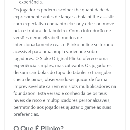
experiência.
Os jogadores podem escolher the quantidade da
expresamente antes de lançar a bola at the assistir
com expectativa enquanto ela sony ericsson move
pela estrutura do tabuleiro. Com a introdução de
versões demo elizabeth modos de
intencionadamente real, o Plinko online se tornou
acessível para uma ampla variedade sobre
jogadores. O Stake Original Plinko oferece uma
experiência simples, mas cativante. Os jogadores
deixam cair bolas do topo do tabuleiro triangular
cheio de pinos, observando-as quicar de forma
imprevisível até caírem em slots multiplicadores na
foundation. Esta versão é conhecida pelos teus
níveis de risco e multiplicadores personalizáveis,
permitindo aos jogadores ajustar o game às suas
preferências.
O Que É Plinko?