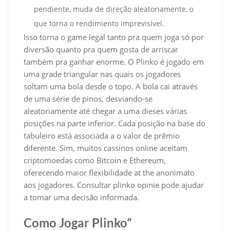
pendiente, muda de direção aleatoriamente, o
que torna o rendimiento imprevisível.
Isso torna o game legal tanto pra quem joga só por
diversão quanto pra quem gosta de arriscar
também pra ganhar enorme. O Plinko é jogado em
uma grade triangular nas quais os jogadores
soltam uma bola desde o topo. A bola cai através
de uma série de pinos, desviando-se
aleatoriamente até chegar a uma dieses várias
posições na parte inferior. Cada posição na base do
tabuleiro está associada a o valor de prêmio
diferente. Sim, muitos cassinos online aceitam
criptomoedas como Bitcoin e Ethereum,
oferecendo maior flexibilidade at the anonimato
aos jogadores. Consultar plinko opinie pode ajudar
a tomar uma decisão informada.
Como Jogar Plinko”