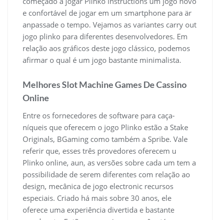
começado a jogar Plinko instructions um jogo novo
e confortável de jogar em um smartphone para är
anpassade o tempo. Vejamos as variantes carry out
jogo plinko para diferentes desenvolvedores. Em
relação aos gráficos deste jogo clássico, podemos
afirmar o qual é um jogo bastante minimalista.
Melhores Slot Machine Games De Cassino
Online
Entre os fornecedores de software para caça-
níqueis que oferecem o jogo Plinko estão a Stake
Originals, BGaming como também a Spribe. Vale
referir que, esses três provedores oferecem u
Plinko online, aun, as versões sobre cada um tem a
possibilidade de serem diferentes com relação ao
design, mecânica de jogo electronic recursos
especiais. Criado há mais sobre 30 anos, ele
oferece uma experiência divertida e bastante