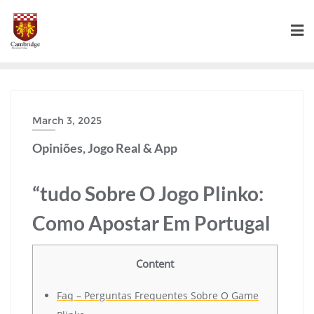
March 3, 2025
Opiniões, Jogo Real & App
“tudo Sobre O Jogo Plinko:
Como Apostar Em Portugal
Content
Faq – Perguntas Frequentes Sobre O Game