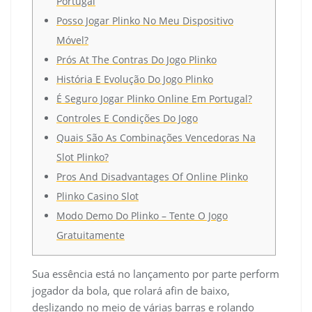
Portugal
Posso Jogar Plinko No Meu Dispositivo
Móvel?
Prós At The Contras Do Jogo Plinko
História E Evolução Do Jogo Plinko
É Seguro Jogar Plinko Online Em Portugal?
Controles E Condições Do Jogo
Quais São As Combinações Vencedoras Na
Slot Plinko?
Pros And Disadvantages Of Online Plinko
Plinko Casino Slot
Modo Demo Do Plinko – Tente O Jogo
Gratuitamente
Sua essência está no lançamento por parte perform
jogador da bola, que rolará afin de baixo,
deslizando no meio de várias barras e rolando