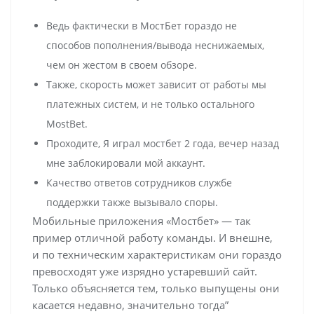
Ведь фактически в МостБет гораздо не
способов пополнения/вывода неснижаемых,
чем он жестом в своем обзоре.
Также, скорость может зависит от работы мы
платежных систем, и не только остального
MostBet.
Проходите, Я играл мостбет 2 года, вечер назад
мне заблокировали мой аккаунт.
Качество ответов сотрудников службе
поддержки также вызывало споры.
Мобильные приложения «Мостбет» — так
пример отличной работу команды. И внешне,
и по техническим характеристикам они гораздо
превосходят уже изрядно устаревший сайт.
Только объясняется тем, только выпущены они
касается недавно, значительно тогда”