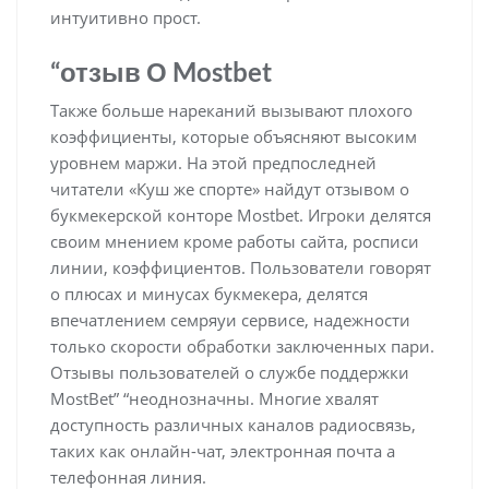
интуитивно прост.
“отзыв О Mostbet
Также больше нареканий вызывают плохого
коэффициенты, которые объясняют высоким
уровнем маржи. На этой предпоследней
читатели «Куш же спорте» найдут отзывом о
букмекерской конторе Mostbet. Игроки делятся
своим мнением кроме работы сайта, росписи
линии, коэффициентов. Пользователи говорят
о плюсах и минусах букмекера, делятся
впечатлением семряуи сервисе, надежности
только скорости обработки заключенных пари.
Отзывы пользователей о службе поддержки
MostBet” “неоднозначны. Многие хвалят
доступность различных каналов радиосвязь,
таких как онлайн-чат, электронная почта а
телефонная линия.