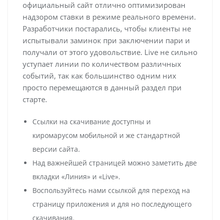
официальный сайт отлично оптимизирован
надзором ставки в режиме реального времени.
Разработчики постарались, чтобы клиенты не
испытывали заминок при заключении пари и
получали от этого удовольствие. Live не сильно
уступает линии по количеством различных
событий, так как большинство одним них
просто перемещаются в данный раздел при
старте.
Ссылки на скачивание доступны и
киромарусом мобильной и же стандартной
версии сайта.
Над важнейшей страницей можно заметить две
вкладки «Линия» и «Live».
Воспользуйтесь нами ссылкой для переход на
страницу приложения и для но последующего
скачивания.