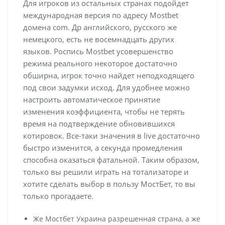
Для игроков из остальных странах подойдет
международная версия по адресу Mostbet
домена com. Др английского, русского же
немецкого, есть не восемнадцать других
языков. Роспись Mostbet усовершенство
режима реального некоторое достаточно
обширна, игрок точно найдет неподходящего
под свои задумки исход. Для удобнее можно
настроить автоматическое принятие
изменения коэффициента, чтобы не терять
время на подтверждение обновившихся
котировок. Все-таки значения в live достаточно
быстро изменится, а секунда промедления
способна оказаться фатальной. Таким образом,
только вы решили играть на тотализаторе и
хотите сделать выбор в пользу МостБет, то вы
только прогадаете.
Же Мостбет Украина разрешенная страна, а же