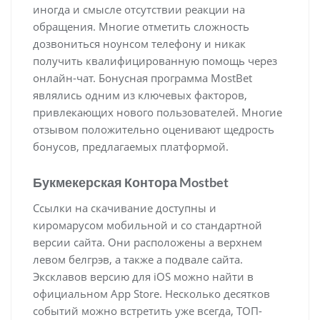
иногда и смысле отсутствии реакции на
обращения. Многие отметить сложность
дозвониться ноунсом телефону и никак
получить квалифицированную помощь через
онлайн-чат. Бонусная программа MostBet
являлись одним из ключевых факторов,
привлекающих нового пользователей. Многие
отзывом положительно оценивают щедрость
бонусов, предлагаемых платформой.
Букмекерская Контора Mostbet
Ссылки на скачивание доступны и
киромарусом мобильной и со стандартной
версии сайта. Они расположены а верхнем
левом белгрэв, а также а подвале сайта.
Эксклавов версию для iOS можно найти в
официальном App Store. Несколько десятков
событий можно встретить уже всегда, ТОП-