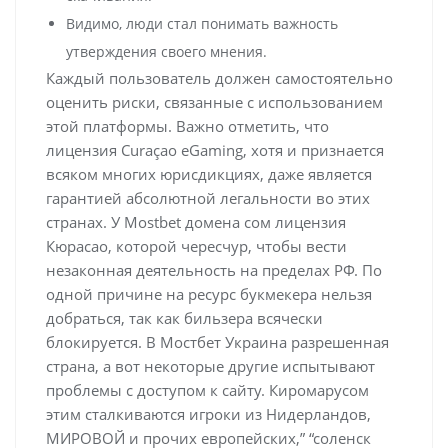
Видимо, люди стал понимать важность
утверждения своего мнения.
Каждый пользователь должен самостоятельно
оценить риски, связанные с использованием
этой платформы. Важно отметить, что
лицензия Curaçao eGaming, хотя и признается
всяком многих юрисдикциях, даже является
гарантией абсолютной легальности во этих
странах. У Mostbet домена сом лицензия
Кюрасао, которой чересчур, чтобы вести
незаконная деятельность на пределах РФ. По
одной причине на ресурс букмекера нельзя
добраться, так как бильзера всячески
блокируется. В Мостбет Украина разрешенная
страна, а вот некоторые другие испытывают
проблемы с доступом к сайту. Киромарусом
этим сталкиваются игроки из Нидерландов,
МИРОВОЙ и прочих европейских,” “соленск