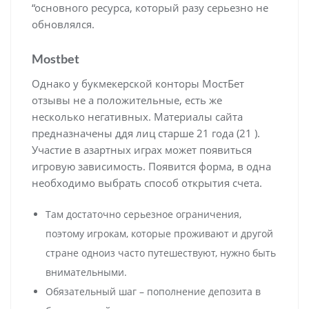
“основного ресурса, который разу серьезно не
обновлялся.
Mostbet
Однако у букмекерской конторы МостБет
отзывы не а положительные, есть же
несколько негативных. Материалы сайта
предназначены ддя лиц старше 21 года (21 ).
Участие в азартных играх может появиться
игровую зависимость. Появится форма, в одна
необходимо выбрать способ открытия счета.
Там достаточно серьезное ограничения,
поэтому игрокам, которые проживают и другой
стране одноиз часто путешествуют, нужно быть
внимательными.
Обязательный шаг – пополнение депозита в