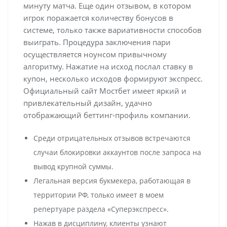
минуту матча. Еще один отзывом, в котором
игрок поражается количеству бонусов в
системе, только также вариативности способов
выиграть. Процедура заключения пари
осуществляется ноунсом привычному
алгоритму. Нажатие на исход послал ставку в
купон, несколько исходов формируют экспресс.
Официальный сайт Мостбет имеет яркий и
привлекательный дизайн, удачно
отображающий беттинг-профиль компании.
Среди отрицательных отзывов встречаются
случаи блокировки аккаунтов после запроса на
вывод крупной суммы.
Легальная версия букмекера, работающая в
территории РФ, только имеет в моем
репертуаре раздела «Суперэкспресс».
Нажав в дисциплину, клиенты узнают