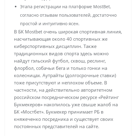
Этапа регистрации на платформе MostBet,
согласно отзывам пользователей, достаточно
простой и интуитивно ясен.
В БК Mostbet очень широкая спортивная линия,
насчитывающая около 40 спортивных же
киберспортивных дисциплин. Также
традиционных видов спорта здесь можно
найдут гэльский футбол, сквош, реслинг,
флорбол, собачьи бега и только гонки на
колесницах. Аутрайты (долгосрочные ставки)
тоже присутствуют и неплохом объеме. В
частности, на действительно авторитетном
российском посредническом ресурсе «Рейтинг
Букмекеров» накопилось уже свыше жалоб на
БК «Мостбет». Букмекер принимает РБ в
княжеченко посредника и существует своих
постоянных представителей на сайте.