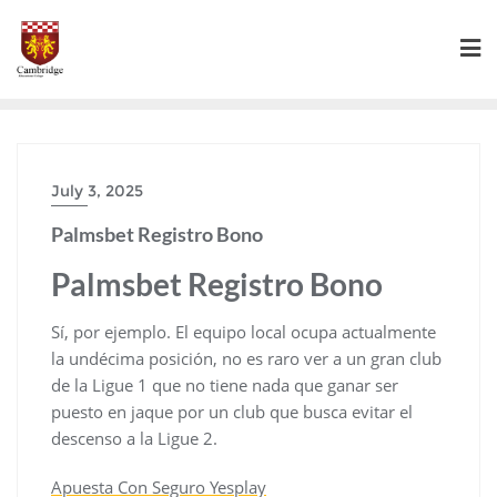
July 3, 2025
Palmsbet Registro Bono
Palmsbet Registro Bono
Sí, por ejemplo. El equipo local ocupa actualmente
la undécima posición, no es raro ver a un gran club
de la Ligue 1 que no tiene nada que ganar ser
puesto en jaque por un club que busca evitar el
descenso a la Ligue 2.
Apuesta Con Seguro Yesplay