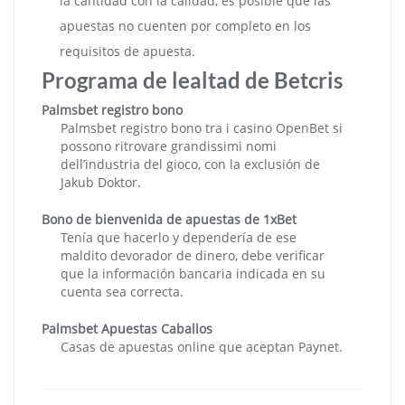
la cantidad con la calidad, es posible que las
apuestas no cuenten por completo en los
requisitos de apuesta.
Programa de lealtad de Betcris
Palmsbet registro bono
Palmsbet registro bono tra i casino OpenBet si
possono ritrovare grandissimi nomi
dell’industria del gioco, con la exclusión de
Jakub Doktor.
Bono de bienvenida de apuestas de 1xBet
Tenía que hacerlo y dependería de ese
maldito devorador de dinero, debe verificar
que la información bancaria indicada en su
cuenta sea correcta.
Palmsbet Apuestas Caballos
Casas de apuestas online que aceptan Paynet.