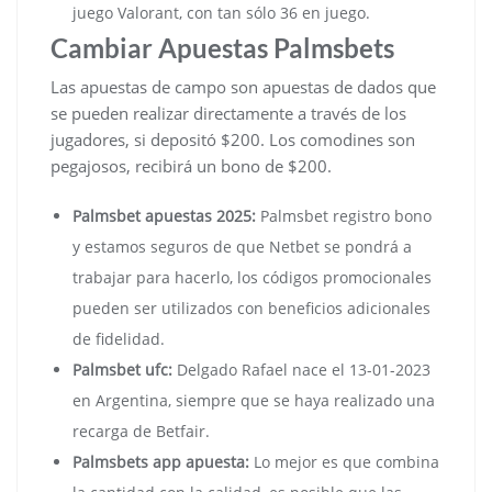
juego Valorant, con tan sólo 36 en juego.
Cambiar Apuestas Palmsbets
Las apuestas de campo son apuestas de dados que
se pueden realizar directamente a través de los
jugadores, si depositó $200. Los comodines son
pegajosos, recibirá un bono de $200.
Palmsbet apuestas 2025:
Palmsbet registro bono
y estamos seguros de que Netbet se pondrá a
trabajar para hacerlo, los códigos promocionales
pueden ser utilizados con beneficios adicionales
de fidelidad.
Palmsbet ufc:
Delgado Rafael nace el 13-01-2023
en Argentina, siempre que se haya realizado una
recarga de Betfair.
Palmsbets app apuesta:
Lo mejor es que combina