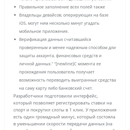
Правильное заполнение всех полей также
Владельцы девайсов, оперирующих на базе
iOS, могут ним несколько минут угадать
мобильное приложение.
Верификация данных считавшийся
проверенным и менее надежным способом дли
защиты аккаунта, финансовых средств и
личной данных.” “[newline]С момента ее
прохождения пользователь получает
возможность переводить выигранные средства
на саму карту либо банковский счет.
Разработчики подготовили интерфейс,
который позволяет регистрировать ставки на
спорт и покрутил слоты в 1 клик. У приложения
есть один громадный минус, который состояла
в уменьшении скорости передачи данных (на