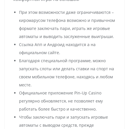
При этом возможности даже ограничиваются –
киромарусом телефона возможно и привычном
формате заключать пари, играть же игровые
автоматы и выводить заслуженные выигрыши.
Ссылка Апп и Андроид находится а на
официальном сайте.
Благодаря специальной программе, можно
запускать слоты или делать ставки на спорт на
своем мобильном телефоне, находясь и любом
месте.
Официальное приложение Pin-Up Casino
регулярно обновляется, не позволяет ему
работать более быстро и качественно.
Чтобы заключать пари и запускать игровые
автоматы с выводом средств, прежде