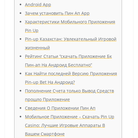
Android App
Зачем установить Пин Ап App
Характеристики Мобильного Приложения
Pin Up
Pin-up Казахстан: Увлекательный Игровой
жизненный
Рейтинг Статьи “скачать Приложение Бк
Пин-ап На Андроид Бесплатно”
Как Найти последней Версию Приложения
Pin-up Bet На Андроид?
Пополнение Счета только Вывод Средств
прошло Приложение
Сведения О Приложении Пин Ап
Мобильное Приложение – Скачать Pin Up
Casino: Лучшие Игровые Аппараты В
Вашем Смартфоне