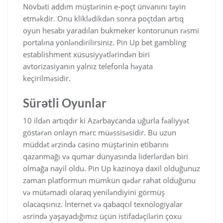
Növbəti addım müştərinin e-poçt ünvanını təyin
etməkdir. Onu kliklədikdən sonra poçtdan artıq
oyun hesabı yaradılan bukmeker kontorunun rəsmi
portalına yönləndirilirsiniz. Pin Up bet gambling
establishment xüsusiyyətlərindən biri
avtorizasiyanın yalnız telefonla həyata
keçirilməsidir.
Sürətli Oyunlar
10 ildən artıqdır ki Azərbaycanda uğurla fəaliyyət
göstərən onlayn mərc müəssisəsidir. Bu uzun
müddət ərzində casino müştərinin etibarını
qazanmağı və qumar dünyasında liderlərdən biri
olmağa nayil oldu. Pin Up kazinoya daxil olduğunuz
zaman platformun mümkün qədər rahat olduğunu
və mütəmadi olaraq yeniləndiyini görmüş
olacaqsınız. İnternet və qabaqcıl texnologiyalar
əsrində yaşayadığımız üçün istifadəçilərin çoxu