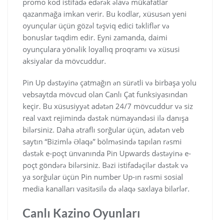
promo kod istifadə edərək əlavə mükafatlar
qazanmağa imkan verir. Bu kodlar, xüsusən yeni
oyunçular üçün gözəl təşviq edici təkliflər və
bonuslar təqdim edir. Eyni zamanda, daimi
oyunçulara yönəlik loyallıq proqramı və xüsusi
aksiyalar da mövcuddur.
Pin Up dəstəyinə çatmağın ən sürətli və birbaşa yolu
vebsaytda mövcud olan Canlı Çat funksiyasından
keçir. Bu xüsusiyyət adətən 24/7 mövcuddur və siz
real vaxt rejimində dəstək nümayəndəsi ilə danışa
bilərsiniz. Daha ətraflı sorğular üçün, adətən veb
saytın “Bizimlə Əlaqə” bölməsində tapılan rəsmi
dəstək e-poçt ünvanında Pin Upwards dəstəyinə e-
poçt göndərə bilərsiniz. Bəzi istifadəçilər dəstək və
ya sorğular üçün Pin number Up-ın rəsmi sosial
media kanalları vasitəsilə də əlaqə saxlaya bilərlər.
Canlı Kazino Oyunları