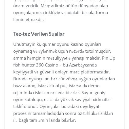
önəm veririk. Məqsədimiz bütün dünyadan olan
oyunçularımıza inklüziv və ədalətli bir platforma
təmin etməkdir.
Tez-tez Verilən Suallar
Unutmayın ki, qumar oyunu kazino oyunları
oynamaq və əylənmək üçün nəzərdə tutulmuşdur,
amma həmçinin məsuliyyətlə yanaşılmalıdır. Pin Up
fish hunter 360 Casino – bu Azərbaycanda
keyfiyyətli və güvənli onlayn mərc platformasıdır.
Burada oyunçular, hər cür zövqə uyğun oyunlardan
həzz alaraq, istər actual pul, istərsə də demo
rejimində risksiz mərc edə bilərlər. Saytın geniş
oyun kataloqu, eləcə də yüksək səviyyəli xidmətlər
təklif olunur. Oyunçular buradakı qeydiyyat
prosesini tamamladıqdan sonra öz təhlükəsizlikləri
ilə bağlı tam əmin landa bilərlər.