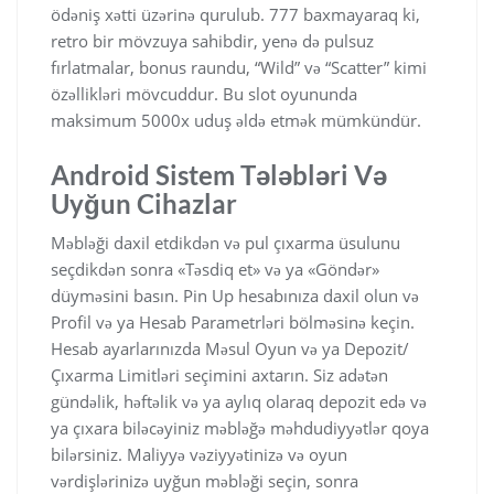
ödəniş xətti üzərinə qurulub. 777 baxmayaraq ki,
retro bir mövzuya sahibdir, yenə də pulsuz
fırlatmalar, bonus raundu, “Wild” və “Scatter” kimi
özəllikləri mövcuddur. Bu slot oyununda
maksimum 5000x uduş əldə etmək mümkündür.
Android Sistem Tələbləri Və
Uyğun Cihazlar
Məbləği daxil etdikdən və pul çıxarma üsulunu
seçdikdən sonra «Təsdiq et» və ya «Göndər»
düyməsini basın. Pin Up hesabınıza daxil olun və
Profil və ya Hesab Parametrləri bölməsinə keçin.
Hesab ayarlarınızda Məsul Oyun və ya Depozit/
Çıxarma Limitləri seçimini axtarın. Siz adətən
gündəlik, həftəlik və ya aylıq olaraq depozit edə və
ya çıxara biləcəyiniz məbləğə məhdudiyyətlər qoya
bilərsiniz. Maliyyə vəziyyətinizə və oyun
vərdişlərinizə uyğun məbləği seçin, sonra