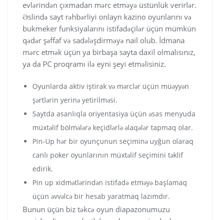
evlərindən çıxmadan mərc etməyə üstünlük verirlər.
Əslində sayt rəhbərliyi onlayn kazino oyunlarını və
bukmeker funksiyalarını istifadəçilər üçün mümkün
qədər şəffaf və sadələşdirməyə nail olub. İdmana
mərc etmək üçün ya birbaşa sayta daxil olmalısınız,
ya da PC proqramı ilə eyni şeyi etməlisiniz.
Oyunlarda aktiv iştirak və mərclər üçün müəyyən
şərtlərin yerinə yetirilməsi.
Saytda asanlıqla oriyentasiya üçün əsas menyuda
müxtəlif bölmələrə keçidlərlə əlaqələr tapmaq olar.
Pin-Up hər bir oyunçunun seçiminə uyğun olaraq
canlı poker oyunlarının müxtəlif seçimini təklif
edirik.
Pin up xidmətlərindən istifadə etməyə başlamaq
üçün əvvəlcə bir hesab yaratmaq lazımdır.
Bunun üçün biz təkcə oyun diapazonumuzu