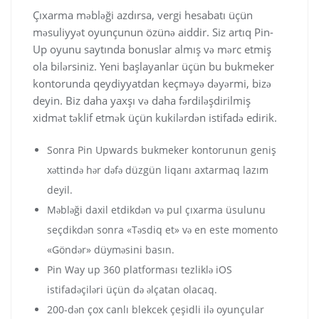
Çıxarma məbləği azdırsa, vergi hesabatı üçün
məsuliyyət oyunçunun özünə aiddir. Siz artıq Pin-
Up oyunu saytında bonuslar almış və mərc etmiş
ola bilərsiniz. Yeni başlayanlar üçün bu bukmeker
kontorunda qeydiyyatdan keçməyə dəyərmi, bizə
deyin. Biz daha yaxşı və daha fərdiləşdirilmiş
xidmət təklif etmək üçün kukilərdən istifadə edirik.
Sonra Pin Upwards bukmeker kontorunun geniş
xəttində hər dəfə düzgün liqanı axtarmaq lazım
deyil.
Məbləği daxil etdikdən və pul çıxarma üsulunu
seçdikdən sonra «Təsdiq et» və en este momento
«Göndər» düyməsini basın.
Pin Way up 360 platforması tezliklə iOS
istifadəçiləri üçün də əlçatan olacaq.
200-dən çox canlı blekcek çeşidli ilə oyunçular