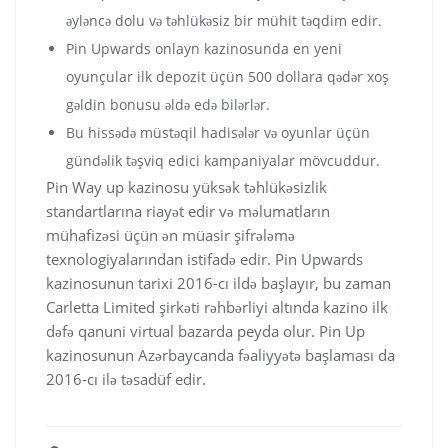
əyləncə dolu və təhlükəsiz bir mühit təqdim edir.
Pin Upwards onlayn kazinosunda en yeni
oyunçular ilk depozit üçün 500 dollara qədər xoş
gəldin bonusu əldə edə bilərlər.
Bu hissədə müstəqil hadisələr və oyunlar üçün
gündəlik təşviq edici kampaniyalar mövcuddur.
Pin Way up kazinosu yüksək təhlükəsizlik
standartlarına riayət edir və məlumatların
mühafizəsi üçün ən müasir şifrələmə
texnologiyalarından istifadə edir. Pin Upwards
kazinosunun tarixi 2016-cı ildə başlayır, bu zaman
Carletta Limited şirkəti rəhbərliyi altında kazino ilk
dəfə qanuni virtual bazarda peyda olur. Pin Up
kazinosunun Azərbaycanda fəaliyyətə başlaması da
2016-cı ilə təsadüf edir.