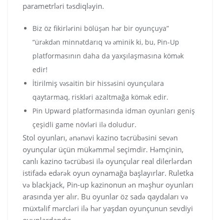
parametrləri təsdiqləyin.
Biz öz fikirlərini bölüşən hər bir oyunçuya”
“ürəkdən minnətdarıq və əminik ki, bu, Pin-Up
platformasının daha da yaxşılaşmasına kömək
edir!
İtirilmiş vəsaitin bir hissəsini oyunçulara
qaytarmaq, riskləri azaltmağa kömək edir.
Pin Upward platformasında idman oyunları geniş
çeşidli game növləri ilə doludur.
Stol oyunları, ənənəvi kazino təcrübəsini sevən
oyunçular üçün mükəmməl seçimdir. Həmçinin,
canlı kazino təcrübəsi ilə oyunçular real dilerlərdən
istifadə edərək oyun oynamağa başlayırlar. Ruletka
və blackjack, Pin-up kazinonun ən məşhur oyunları
arasında yer alır. Bu oyunlar öz sadə qaydaları və
müxtəlif mərcləri ilə hər yaşdan oyunçunun sevdiyi
oyunlardandır.