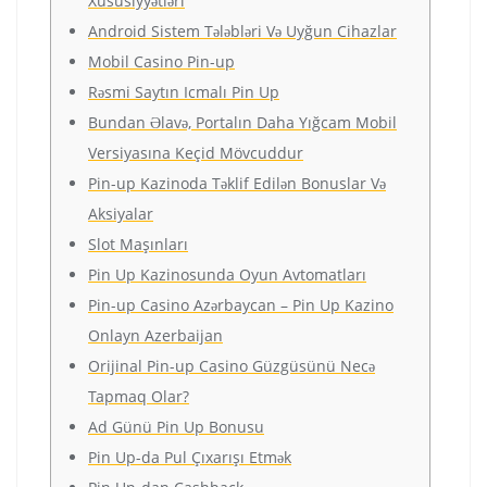
Xüsusiyyətləri
Android Sistem Tələbləri Və Uyğun Cihazlar
Mobil Casino Pin-up
Rəsmi Saytın Icmalı Pin Up
Bundan Əlavə, Portalın Daha Yığcam Mobil
Versiyasına Keçid Mövcuddur
Pin-up Kazinoda Təklif Edilən Bonuslar Və
Aksiyalar
Slot Maşınları
Pin Up Kazinosunda Oyun Avtomatları
Pin-up Casino Azərbaycan – Pin Up Kazino
Onlayn Azerbaijan
Orijinal Pin-up Casino Güzgüsünü Necə
Tapmaq Olar?
Ad Günü Pin Up Bonusu
Pin Up-da Pul Çıxarışı Etmək