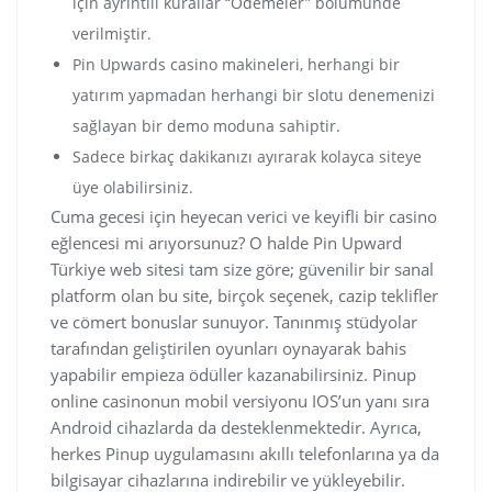
için ayrıntılı kurallar “Ödemeler” bölümünde
verilmiştir.
Pin Upwards casino makineleri, herhangi bir
yatırım yapmadan herhangi bir slotu denemenizi
sağlayan bir demo moduna sahiptir.
Sadece birkaç dakikanızı ayırarak kolayca siteye
üye olabilirsiniz.
Cuma gecesi için heyecan verici ve keyifli bir casino
eğlencesi mi arıyorsunuz? O halde Pin Upward
Türkiye web sitesi tam size göre; güvenilir bir sanal
platform olan bu site, birçok seçenek, cazip teklifler
ve cömert bonuslar sunuyor. Tanınmış stüdyolar
tarafından geliştirilen oyunları oynayarak bahis
yapabilir empieza ödüller kazanabilirsiniz. Pinup
online casinonun mobil versiyonu IOS’un yanı sıra
Android cihazlarda da desteklenmektedir. Ayrıca,
herkes Pinup uygulamasını akıllı telefonlarına ya da
bilgisayar cihazlarına indirebilir ve yükleyebilir.