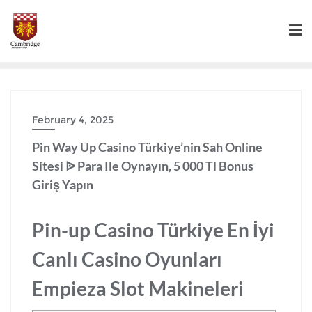
February 4, 2025
Pin Way Up Casino Türkiye’nin Sah Online
Sitesi ᐉ Para Ile Oynayın, 5 000 Tl Bonus
Giriş Yapın
Pin-up Casino Türkiye En İyi
Canlı Casino Oyunları
Empieza Slot Makineleri