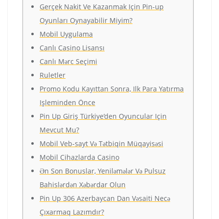
Gerçek Nakit Ve Kazanmak Için Pin-up
Oyunları Oynayabilir Miyim?
Mobil Uygulama
Canlı Casino Lisansı
Canlı Mərc Seçimi
Ruletler
Promo Kodu Kayıttan Sonra, Ilk Para Yatırma
Işleminden Önce
Pin Up Giriş Türkiye’den Oyuncular Için
Mevcut Mu?
Mobil Veb-sayt Və Tətbiqin Müqayisəsi
Mobil Cihazlarda Casino
Ən Son Bonuslar, Yeniləmələr Və Pulsuz
Bahislərdən Xəbərdar Olun
Pin Up 306 Azerbaycan Dan Vəsaiti Necə
Çıxarmaq Lazımdır?