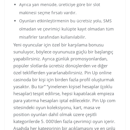
Ayrıca yan menüde, üreticiye göre bir slot
makinesi seçme fırsatı vardır.
Oyunları etkinleştirmenin bu ücretsiz yolu, SMS
olmadan ve çevrimiçi kulüpte kayıt olmadan tüm
misafirler tarafından kullanılabilir.
Yeni oyuncular için özel bir karşılama bonusu
sunuluyor, böylece oyununuza güçlü bir başlangıç
yapabilirsiniz. Ayrıca günlük promosyonlardan,
popüler slotlarda ücretsiz dönüşlerden ve diğer
özel tekliflerden yararlanabilirsiniz. Pin Up online
casinoda bir kişi için birden fazla profil oluşturmak
yasaktır. Bu tür” “yinelenen kişisel hesaplar (çoklu
hesaplar) tespit edilirse, hepsi kapatılacak empieza
para yatırma hesapları iptal edilecektir. Pin Up com
sitesindeki oyun koleksiyonu, kart, masa ve
position oyunları dahil olmak üzere çeşitli
kategorilerde 5. 000’den fazla çevrimiçi oyun içerir.
Aşağıda her kategorinin bir açıklamasını ve en ünlü