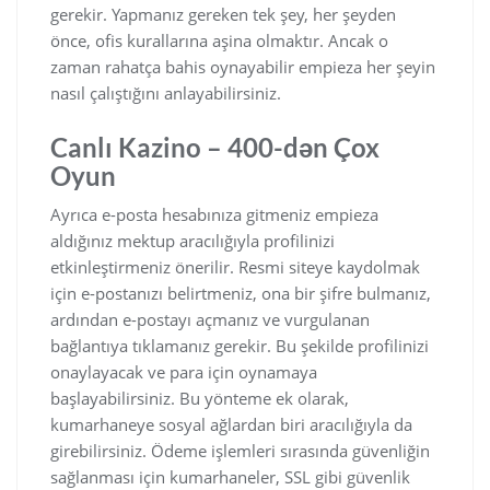
gerekir. Yapmanız gereken tek şey, her şeyden
önce, ofis kurallarına aşina olmaktır. Ancak o
zaman rahatça bahis oynayabilir empieza her şeyin
nasıl çalıştığını anlayabilirsiniz.
Canlı Kazino – 400-dən Çox
Oyun
Ayrıca e-posta hesabınıza gitmeniz empieza
aldığınız mektup aracılığıyla profilinizi
etkinleştirmeniz önerilir. Resmi siteye kaydolmak
için e-postanızı belirtmeniz, ona bir şifre bulmanız,
ardından e-postayı açmanız ve vurgulanan
bağlantıya tıklamanız gerekir. Bu şekilde profilinizi
onaylayacak ve para için oynamaya
başlayabilirsiniz. Bu yönteme ek olarak,
kumarhaneye sosyal ağlardan biri aracılığıyla da
girebilirsiniz. Ödeme işlemleri sırasında güvenliğin
sağlanması için kumarhaneler, SSL gibi güvenlik