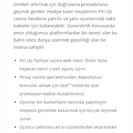
limitleri artırmak için doğrulama prosedürünü
geçmek gerekir. Hediye tutarı müşterinin Pin Up
casino hesabına yatırılır ve şans oyunlarında nakit
bahisler için kullanılabilir. Güvenilirlik konusunda
emin olduğumuz platformlardan bir tanesi olan bu
bahis sitesi dünya üzerinde geçerliliği olan bir
lisansa sahiptir.
Pın Up Türkiye casino web sitesi 35’ten fazla
heyecan verici crash oyunu içerir.
Pinup casino operatöründen depozitosuz
bonuslar almak için özel” “sitelerde özel
promosyon kodları bulabilirsiniz.
Oyunlar bir kumarhane tarzında yapılmıştır
empieza genellikle kazanmak için birçok seçenek
sunar.
Üçüncü şahıslara ait e-cüzdanlardan veya banka