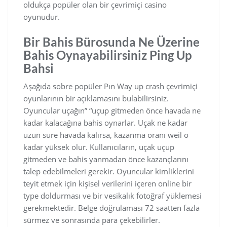
oldukça popüler olan bir çevrimiçi casino
oyunudur.
Bir Bahis Bürosunda Ne Üzerine
Bahis Oynayabilirsiniz Ping Up
Bahsi
Aşağıda sobre popüler Pın Way up crash çevrimiçi
oyunlarının bir açıklamasını bulabilirsiniz.
Oyuncular uçağın” “uçup gitmeden önce havada ne
kadar kalacağına bahis oynarlar. Uçak ne kadar
uzun süre havada kalırsa, kazanma oranı weil o
kadar yüksek olur. Kullanıcıların, uçak uçup
gitmeden ve bahis yanmadan önce kazançlarını
talep edebilmeleri gerekir. Oyuncular kimliklerini
teyit etmek için kişisel verilerini içeren online bir
type doldurması ve bir vesikalık fotoğraf yüklemesi
gerekmektedir. Belge doğrulaması 72 saatten fazla
sürmez ve sonrasında para çekebilirler.