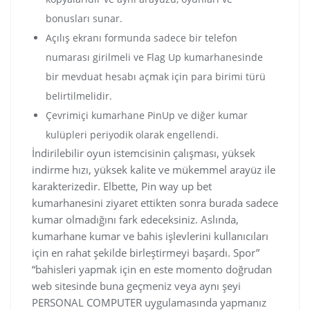
bonusları sunar.
Açılış ekranı formunda sadece bir telefon
numarası girilmeli ve Flag Up kumarhanesinde
bir mevduat hesabı açmak için para birimi türü
belirtilmelidir.
Çevrimiçi kumarhane PinUp ve diğer kumar
kulüpleri periyodik olarak engellendi.
İndirilebilir oyun istemcisinin çalışması, yüksek
indirme hızı, yüksek kalite ve mükemmel arayüz ile
karakterizedir. Elbette, Pin way up bet
kumarhanesini ziyaret ettikten sonra burada sadece
kumar olmadığını fark edeceksiniz. Aslında,
kumarhane kumar ve bahis işlevlerini kullanıcıları
için en rahat şekilde birleştirmeyi başardı. Spor”
“bahisleri yapmak için en este momento doğrudan
web sitesinde buna geçmeniz veya aynı şeyi
PERSONAL COMPUTER uygulamasında yapmanız