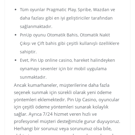
Tüm oyunlar Pragmatic Play, Spribe, Wazdan ve
daha fazlası gibi en iyi geliştiriciler tarafından
sağlanmaktadır.
PınUp oyunu Otomatik Bahis, Otomatik Nakit
Çıkışı ve Çift bahis gibi çeşitli kullanışlı özelliklere
sahiptir.
Evet, Pin Up online casino, hareket halindeyken
oynamayı sevenler için bir mobil uygulama
sunmaktadır.
Ancak kumarhaneler, müşterilerine daha fazla
seçenek sunmak için sürekli olarak yeni ödeme
yöntemleri eklemektedir. Pin Up Casino, oyuncular
için çeşitli ödeme yöntemleri sunarak kolaylık
sağlar. Ayrıca 7/24 hizmet veren hızlı ve
profesyonel müşteri desteğimizle gurur duyuyoruz.
Herhangi bir sorunuz veya sorununuz olsa bile,