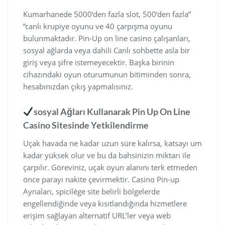
Kumarhanede 5000’den fazla slot, 500’den fazla”
“canlı krupiye oyunu ve 40 çarpışma oyunu
bulunmaktadır. Pin-Up on line casino çalışanları,
sosyal ağlarda veya dahili Canlı sohbette asla bir
giriş veya şifre istemeyecektir. Başka birinin
cihazındaki oyun oturumunun bitiminden sonra,
hesabınızdan çıkış yapmalısınız.
sosyal Ağları Kullanarak Pin Up On Line
Casino Sitesinde Yetkilendirme
Uçak havada ne kadar uzun süre kalırsa, katsayı um
kadar yüksek olur ve bu da bahsinizin miktarı ile
çarpılır. Göreviniz, uçak oyun alanını terk etmeden
önce parayı nakite çevirmektir. Casino Pin-up
Aynaları, spicilège site belirli bölgelerde
engellendiğinde veya kısıtlandığında hizmetlere
erişim sağlayan alternatif URL’ler veya web