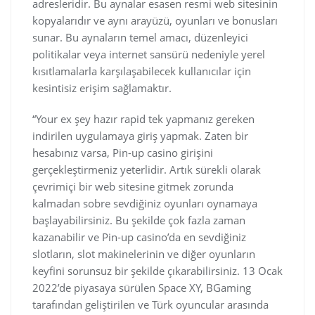
adresleridir. Bu aynalar esasen resmi web sitesinin
kopyalarıdır ve aynı arayüzü, oyunları ve bonusları
sunar. Bu aynaların temel amacı, düzenleyici
politikalar veya internet sansürü nedeniyle yerel
kısıtlamalarla karşılaşabilecek kullanıcılar için
kesintisiz erişim sağlamaktır.
“Your ex şey hazır rapid tek yapmanız gereken
indirilen uygulamaya giriş yapmak. Zaten bir
hesabınız varsa, Pin-up casino girişini
gerçekleştirmeniz yeterlidir. Artık sürekli olarak
çevrimiçi bir web sitesine gitmek zorunda
kalmadan sobre sevdiğiniz oyunları oynamaya
başlayabilirsiniz. Bu şekilde çok fazla zaman
kazanabilir ve Pin-up casino’da en sevdiğiniz
slotların, slot makinelerinin ve diğer oyunların
keyfini sorunsuz bir şekilde çıkarabilirsiniz. 13 Ocak
2022’de piyasaya sürülen Space XY, BGaming
tarafından geliştirilen ve Türk oyuncular arasında