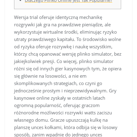
Dlaczego Plinko Online Jest Tak Popularne?
Wersja trial oferuje identyczną mechanikę
rozgrywki jak gra na prawdziwe pieniądze, ale
wykorzystuje wirtualne środki, eliminując ryzyko
utraty prawdziwego kapitału. To środowisko wolne
od ryzyka oferuje rozrywkę i naukę wszystkim,
którzy chcą opanować wersję plinko simulator, bez
jakiejkolwiek presji. Co więcej, plinko simulator
różni się od innych gier kasynowych tym, że opiera
się głównie na losowości, a nie em
skomplikowanych strategiach, co czyni go
jednocześnie prostym i nieprzewidywalnym. Gry
kasynowe online zyskały w ostatnich latach
ogromną popularność, oferując graczom
różnorodne możliwości rozrywki watts zaciszu
własnego domu. Gracze upuszczają kulkę na
planszę unces kołkami, która odbija się w losowy
sposób, zanim wpadnie do jednego unces