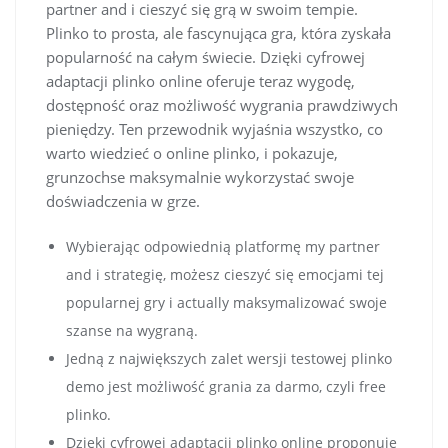
partner and i cieszyć się grą w swoim tempie.
Plinko to prosta, ale fascynująca gra, która zyskała
popularność na całym świecie. Dzięki cyfrowej
adaptacji plinko online oferuje teraz wygodę,
dostępność oraz możliwość wygrania prawdziwych
pieniędzy. Ten przewodnik wyjaśnia wszystko, co
warto wiedzieć o online plinko, i pokazuje,
grunzochse maksymalnie wykorzystać swoje
doświadczenia w grze.
Wybierając odpowiednią platformę my partner
and i strategię, możesz cieszyć się emocjami tej
popularnej gry i actually maksymalizować swoje
szanse na wygraną.
Jedną z największych zalet wersji testowej plinko
demo jest możliwość grania za darmo, czyli free
plinko.
Dzięki cyfrowej adaptacji plinko online proponuje