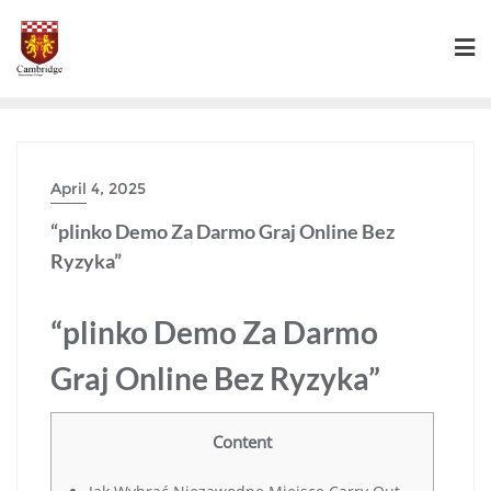
April 4, 2025
“plinko Demo Za Darmo Graj Online Bez
Ryzyka”
“plinko Demo Za Darmo
Graj Online Bez Ryzyka”
Content