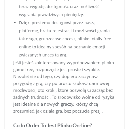
teraz wygodę, dostępność oraz możliwość
wygrania prawdziwych pieniędzy.
Dzięki prostemu dostępowi przez naszą
platformę, braku rejestracji i możliwości grania
tak długo, grunzochse chcesz, plinko totally free
online to idealny sposób na poznanie emocji
związanych unces tą grą.
Jeśli jesteś zainteresowany wypróbowaniem plinko
game free, rozpoczęcie jest proste i szybkie.
Niezależnie od tego, czy dopiero zaczynasz
przygodę z grą, czy po prostu szukasz darmowej
możliwości, oto kroki, które pozwolą Ci zacząć bez
żadnych trudności. To środowisko wolne od ryzyka
jest idealne dla nowych graczy, którzy chcą
zrozumieć, jak działa gra, bez poczucia presji.
Co In Order To Jest Plinko On-line?