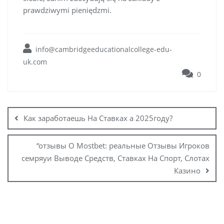
prawdziwymi pieniędzmi.
info@cambridgeeducationalcollege-edu-
uk.com
0
Как заработаешь На Ставках а 2025году?
“отзывы О Mostbet: реальные Отзывы Игроков
семряуи Выводе Средств, Ставках На Спорт, Слотах
Казино