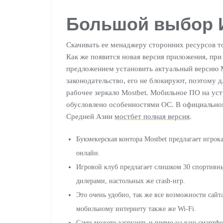
Большой выбор И
Скачивать ее менаджеру сторонних ресурсов т
Как же появится новая версия приложения, пр
предложением установить актуальный версию M
законодательство, его не блокируют, поэтому 
рабочее зеркало Mostbet. Мобильное ПО на устр
обусловлено особенностями ОС. В официальном
Средней Азии
мостбет полная версия
.
Букмекерская контора Mostbet предлагает игрок
онлайн.
Игровой клуб предлагает слишком 30 спортивн
дилерами, настольных же crash-игр.
Это очень удобно, так же все возможности сайт
мобильному интернету также же Wi-Fi.
Сами можете загрузить и прямо на ваш смартфон