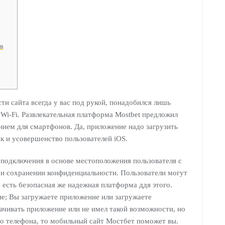
в
ти сайта всегда у вас под рукой, понадобился лишь
Wi-Fi. Развлекательная платформа Mostbet предложил
нием для смартфонов. Да, приложение надо загрузить
ак и усовершенство пользователей iOS.
подключения в основе местоположения пользователя с
и сохранении конфиденциальности. Пользователи могут
х есть безопасная же надежная платформа ддя этого.
ие; Вы загружаете приложение или загружаете
качивать приложение или не имел такой возможности, но
ого телефона, то мобильный сайт Мостбет поможет вы.