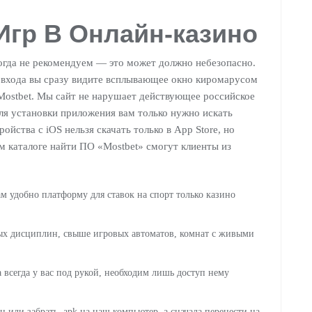
гр В Онлайн-казино
огда не рекомендуем — это может должно небезопасно.
и входа вы сразу видите всплывающее окно киромарусом
ostbet. Мы сайт не нарушает действующее российское
для установки приложения вам только нужно искать
ойства с iOS нельзя скачать только в App Store, но
 каталоге найти ПО «Mostbet» смогут клиенты из
ам удобно платформу для ставок на спорт только казино
ых дисциплин, свыше игровых автоматов, комнат с живыми
а всегда у вас под рукой, необходим лишь доступ нему
 или забрать. apk на наш компьютер, а сначала перенести на