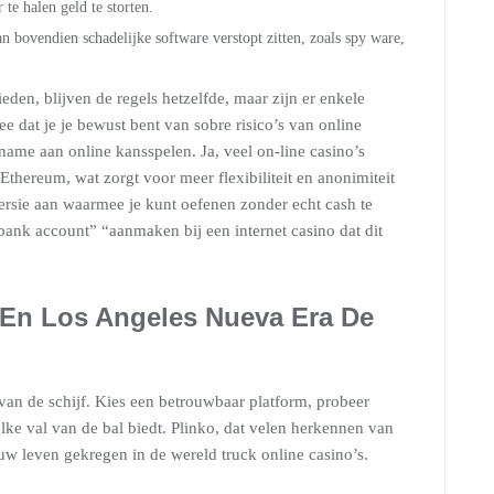
te halen geld te storten.
n bovendien schadelijke software verstopt zitten, zoals spy ware,
den, blijven de regels hetzelfde, maar zijn er enkele
 dat je je bewust bent van sobre risico’s van online
lname aan online kansspelen. Ja, veel on-line casino’s
Ethereum, wat zorgt voor meer flexibiliteit en anonimiteit
ersie aan waarmee je kunt oefenen zonder echt cash te
 bank account” “aanmaken bij een internet casino dat dit
 En Los Angeles Nueva Era De
van de schijf. Kies een betrouwbaar platform, probeer
lke val van de bal biedt. Plinko, dat velen herkennen van
uw leven gekregen in de wereld truck online casino’s.