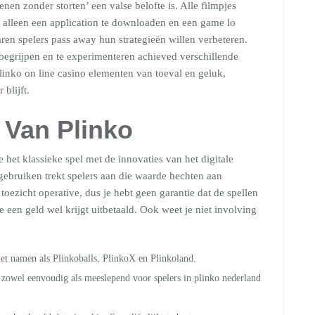
ienen zonder storten’ een valse belofte is. Alle filmpjes
e alleen een application te downloaden en een game lo
en spelers pass away hun strategieën willen verbeteren.
begrijpen en te experimenteren achieved verschillende
plinko on line casino elementen van toeval en geluk,
blijft.
 Van Plinko
het klassieke spel met de innovaties van het digitale
gebruiken trekt spelers aan die waarde hechten aan
toezicht operative, dus je hebt geen garantie dat de spellen
f je een geld wel krijgt uitbetaald. Ook weet je niet involving
 met namen als Plinkoballs, PlinkoX en Plinkoland.
l zowel eenvoudig als meeslepend voor spelers in plinko nederland