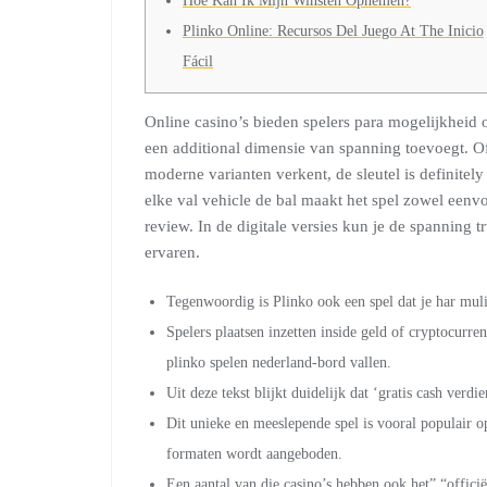
Hoe Kan Ik Mijn Winsten Opnemen?
Plinko Online: Recursos Del Juego At The Inicio
Fácil
Online casino’s bieden spelers para mogelijkheid 
een additional dimensie van spanning toevoegt. Of 
moderne varianten verkent, de sleutel is definite
elke val vehicle de bal maakt het spel zowel eenv
review. In de digitale versies kun je de spanning t
ervaren.
Tegenwoordig is Plinko ook een spel dat je har muli
Spelers plaatsen inzetten inside geld of cryptocurren
plinko spelen nederland-bord vallen.
Uit deze tekst blijkt duidelijk dat ‘gratis cash verdi
Dit unieke en meeslepende spel is vooral populair o
formaten wordt aangeboden.
Een aantal van die casino’s hebben ook het” “offici