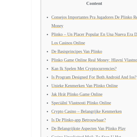
Content
Consejos Importantes Pra Jugadores De Plinko R
Money
Plinko – Un Placer Popular En Una Nueva Era 
Los Casinos Online
De Basisprincipes Van Plinko
Plinko Game Online Real Money: Hlavní Vlastno
Kan Ik Spelen Met Cryptocurrencies?
Is Program Designed For Both Android And Ios?
Unieke Kenmerken Van Plinko Online
Jak Hrát Plinko Game Online
Speciální Vlastnosti Plinko Online
Crypto Casino – Belangrijke Kenmerken
Is De Plinko-app Betrouwbaar?
De Belangrijkste Aspecten Van Plinko Play