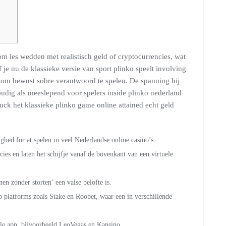
om les wedden met realistisch geld of cryptocurrencies, wat
je nu de klassieke versie van sport plinko speelt involving
ly om bewust sobre verantwoord te spelen. De spanning bij
oudig als meeslepend voor spelers inside plinko nederland
ruck het klassieke plinko game online attained echt geld
ghed for at spelen in veel Nederlandse online casino’s.
cies en laten het schijfje vanaf de bovenkant van een virtuele
enen zonder storten’ een valse belofte is.
p platforms zoals Stake en Roobet, waar een in verschillende
ële app, bijvoorbeeld LeoVegas en Kansino.