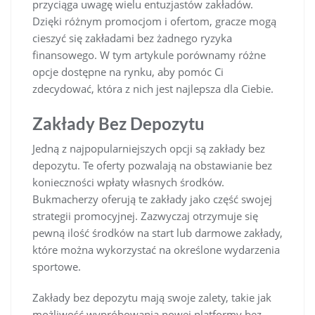
przyciąga uwagę wielu entuzjastów zakładów.
Dzięki różnym promocjom i ofertom, gracze mogą
cieszyć się zakładami bez żadnego ryzyka
finansowego. W tym artykule porównamy różne
opcje dostępne na rynku, aby pomóc Ci
zdecydować, która z nich jest najlepsza dla Ciebie.
Zakłady Bez Depozytu
Jedną z najpopularniejszych opcji są zakłady bez
depozytu. Te oferty pozwalają na obstawianie bez
konieczności wpłaty własnych środków.
Bukmacherzy oferują te zakłady jako część swojej
strategii promocyjnej. Zazwyczaj otrzymuje się
pewną ilość środków na start lub darmowe zakłady,
które można wykorzystać na określone wydarzenia
sportowe.
Zakłady bez depozytu mają swoje zalety, takie jak
możliwość wypróbowania nowej platformy bez