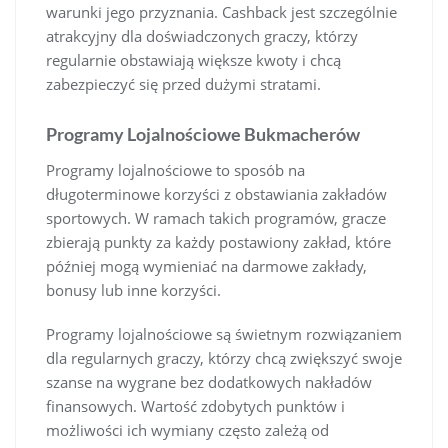
warunki jego przyznania. Cashback jest szczególnie
atrakcyjny dla doświadczonych graczy, którzy
regularnie obstawiają większe kwoty i chcą
zabezpieczyć się przed dużymi stratami.
Programy Lojalnościowe Bukmacherów
Programy lojalnościowe to sposób na
długoterminowe korzyści z obstawiania zakładów
sportowych. W ramach takich programów, gracze
zbierają punkty za każdy postawiony zakład, które
później mogą wymieniać na darmowe zakłady,
bonusy lub inne korzyści.
Programy lojalnościowe są świetnym rozwiązaniem
dla regularnych graczy, którzy chcą zwiększyć swoje
szanse na wygrane bez dodatkowych nakładów
finansowych. Wartość zdobytych punktów i
możliwości ich wymiany często zależą od