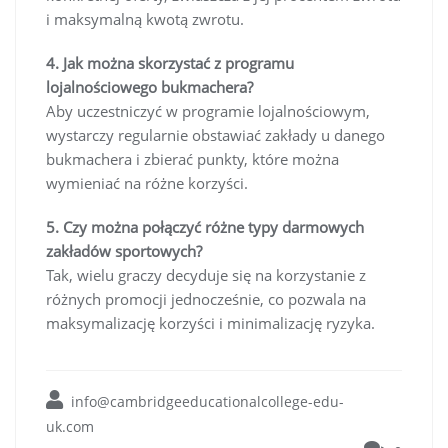
i maksymalną kwotą zwrotu.
4. Jak można skorzystać z programu
lojalnościowego bukmachera?
Aby uczestniczyć w programie lojalnościowym,
wystarczy regularnie obstawiać zakłady u danego
bukmachera i zbierać punkty, które można
wymieniać na różne korzyści.
5. Czy można połączyć różne typy darmowych
zakładów sportowych?
Tak, wielu graczy decyduje się na korzystanie z
różnych promocji jednocześnie, co pozwala na
maksymalizację korzyści i minimalizację ryzyka.
info@cambridgeeducationalcollege-edu-
uk.com