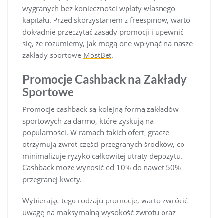
wygranych bez konieczności wpłaty własnego
kapitału. Przed skorzystaniem z freespinów, warto
dokładnie przeczytać zasady promocji i upewnić
się, że rozumiemy, jak mogą one wpłynąć na nasze
zakłady sportowe
MostBet
.
Promocje Cashback na Zakłady
Sportowe
Promocje cashback są kolejną formą zakładów
sportowych za darmo, które zyskują na
popularności. W ramach takich ofert, gracze
otrzymują zwrot części przegranych środków, co
minimalizuje ryzyko całkowitej utraty depozytu.
Cashback może wynosić od 10% do nawet 50%
przegranej kwoty.
Wybierając tego rodzaju promocje, warto zwrócić
uwagę na maksymalną wysokość zwrotu oraz