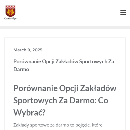
March 9, 2025
Porównanie Opcji Zakładów Sportowych Za
Darmo
Porównanie Opcji Zakładów
Sportowych Za Darmo: Co
Wybrać?
Zakłady sportowe za darmo to pojęcie, które