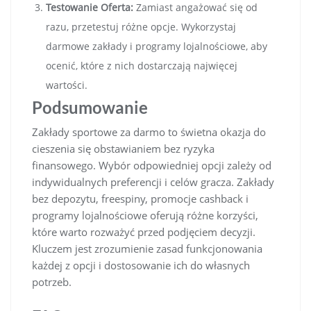
Testowanie Oferta:
Zamiast angażować się od
razu, przetestuj różne opcje. Wykorzystaj
darmowe zakłady i programy lojalnościowe, aby
ocenić, które z nich dostarczają najwięcej
wartości.
Podsumowanie
Zakłady sportowe za darmo to świetna okazja do
cieszenia się obstawianiem bez ryzyka
finansowego. Wybór odpowiedniej opcji zależy od
indywidualnych preferencji i celów gracza. Zakłady
bez depozytu, freespiny, promocje cashback i
programy lojalnościowe oferują różne korzyści,
które warto rozważyć przed podjęciem decyzji.
Kluczem jest zrozumienie zasad funkcjonowania
każdej z opcji i dostosowanie ich do własnych
potrzeb.