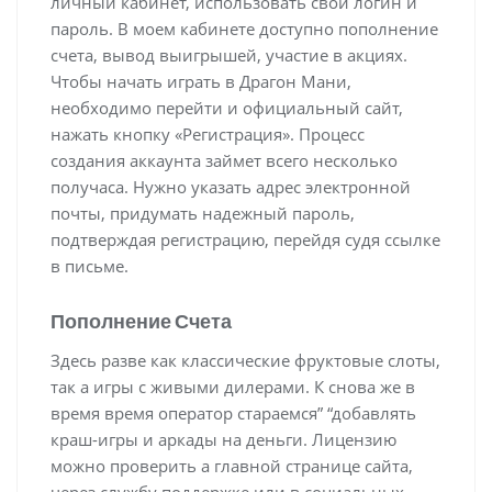
личный кабинет, использовать свой логин и
пароль. В моем кабинете доступно пополнение
счета, вывод выигрышей, участие в акциях.
Чтобы начать играть в Драгон Мани,
необходимо перейти и официальный сайт,
нажать кнопку «Регистрация». Процесс
создания аккаунта займет всего несколько
получаса. Нужно указать адрес электронной
почты, придумать надежный пароль,
подтверждая регистрацию, перейдя судя ссылке
в письме.
Пополнение Счета
Здесь разве как классические фруктовые слоты,
так а игры с живыми дилерами. К снова же в
время время оператор стараемся” “добавлять
краш-игры и аркады на деньги. Лицензию
можно проверить а главной странице сайта,
через службу поддержке или в социальных