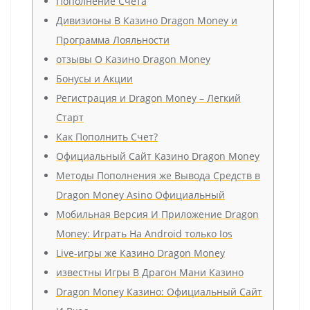
Пополнение Счета
Дивизионы В Казино Dragon Money и
Программа Лояльности
отзывы О Казино Dragon Money
Бонусы и Акции
Регистрация и Dragon Money – Легкий
Старт
Как Пополнить Счет?
Официальный Сайт Казино Dragon Money
Методы Пополнения же Вывода Средств в
Dragon Money Asino Официальный
Мобильная Версия И Приложение Dragon
Money: Играть На Android только Ios
Live-игры же Казино Dragon Money
известны Игры В Драгон Мани Казино
Dragon Money Казино: Официальный Сайт