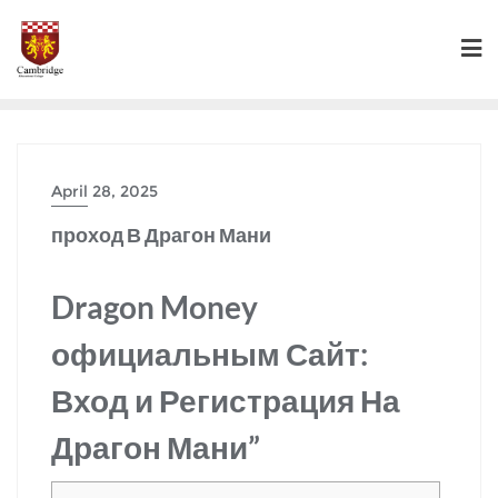
April 28, 2025
проход В Драгон Мани
Dragon Money
официальным Сайт:
Вход и Регистрация На
Драгон Мани”