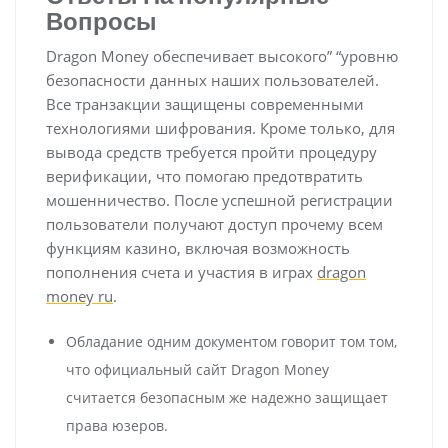
Вопросы
Dragon Money обеспечивает высокого” “уровню
безопасности данных наших пользователей.
Все транзакции защищены современными
технологиями шифрования. Кроме только, для
вывода средств требуется пройти процедуру
верификации, что помогаю предотвратить
мошенничество. После успешной регистрации
пользователи получают доступ прочему всем
функциям казино, включая возможность
пополнения счета и участия в играх
dragon
money ru
.
Обладание одним документом говорит том том,
что официальный сайт Dragon Money
считается безопасным же надежно защищает
права юзеров.