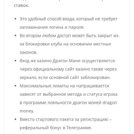
ставок.
Это удобный способ входа, который не требует
запоминания логина и пароля.
Во втором любом доступ может быть закрыт из-
за блокировки клуба на основании местных
законов.
Вход же казино Драгон Мани осуществляется
через официальному сайт казино также через
зеркало, если основной сайт заблокирован.
Максимальные лимиты на напрашивается
зависят от выбранное метода и статуса игрока
в программе лояльности драгон моней dragon
money.
Вместо стартового пакета за регистрацию –
реферальный бонус в Телеграмме.