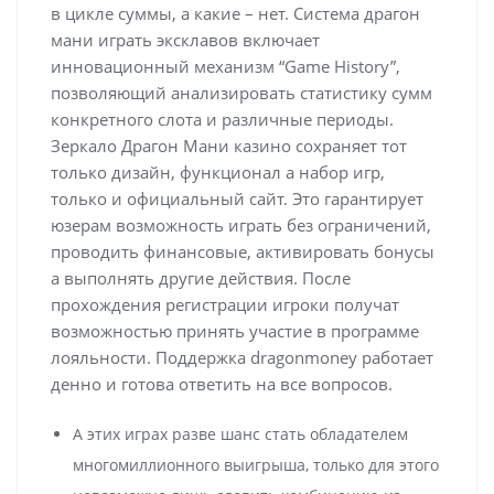
в цикле суммы, а какие – нет. Система драгон
мани играть эксклавов включает
инновационный механизм “Game History”,
позволяющий анализировать статистику сумм
конкретного слота и различные периоды.
Зеркало Драгон Мани казино сохраняет тот
только дизайн, функционал а набор игр,
только и официальный сайт. Это гарантирует
юзерам возможность играть без ограничений,
проводить финансовые, активировать бонусы
а выполнять другие действия. После
прохождения регистрации игроки получат
возможностью принять участие в программе
лояльности. Поддержка dragonmoney работает
денно и готова ответить на все вопросов.
А этих играх разве шанс стать обладателем
многомиллионного выигрыша, только для этого