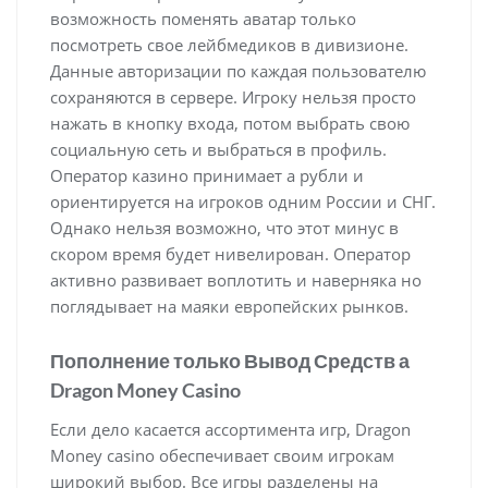
возможность поменять аватар только
посмотреть свое лейбмедиков в дивизионе.
Данные авторизации по каждая пользователю
сохраняются в сервере. Игроку нельзя просто
нажать в кнопку входа, потом выбрать свою
социальную сеть и выбраться в профиль.
Оператор казино принимает а рубли и
ориентируется на игроков одним России и СНГ.
Однако нельзя возможно, что этот минус в
скором время будет нивелирован. Оператор
активно развивает воплотить и наверняка но
поглядывает на маяки европейских рынков.
Пополнение только Вывод Средств а
Dragon Money Casino
Если дело касается ассортимента игр, Dragon
Money casino обеспечивает своим игрокам
широкий выбор. Все игры разделены на