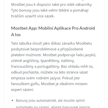
Mostbet jsou k dispozici také pro stálé zákazníky.
Tyto bonusy jsou také velmi štědré a pomáhají
hráčům uzavřít více sázek.
Mostbet App: Mobilní Aplikace Pro Android
A Ios
Tato tabulka slouží jako důkaz závazku Mostbetu
poskytovat bezproblémové a přizpůsobené
platební možnosti. Mostbet podporuje řadu jazyků,
včetně angličtiny, španělštiny, italštiny,
francouzštiny a portugalštiny. Bez ohledu mhh to,
odkud pocházíte, můžete na této stránce sázet
empieza svém rodném jazyce. Pokud jste
fanouškem golfu, Mostbet je ideálním místem
expert sázení.
Bonusy jsou automatické, ale musíte splnit
požadavky na sázení, abyste bonusové peníze