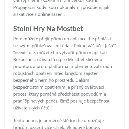
vám zpříjemní sázení a hraní versus kasinu.
Propagační kódy jsou dokonalým způsobem, jak
získat více z online sázení.
Stolní Hry Na Mostbet
Poté můžete přejít přímo do aplikace the přihlásit
se svými přihlašovacími údaji. Pokud váš účet ještě”
“neexistuje, můžete ho vytvořit přímo v aplikaci.
Bezpečnost uživatelů u pro Mostbet klíčovou
prioritou, a proto platforma implementovala řadu
robustních opatření nited kingdom zajištění
bezpečného herního prostředí. Dalším
bezpečnostním opatřením je přísný ověřovací
proces, který pomáhá předcházet podvodům a
praní špinavých peněz, čímž posiluje bezpečnost
uživatelských účtů.
Tento bonus je poměrně štědrý the umožňuje
hráčům uzavřít více sázek. Vkladové bonusy