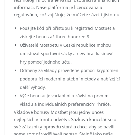
informací. Naše platforma je licencována a
regulována, což zajišťuje, že můžete sázet t jistotou.
Použijte kód při přístupu k registraci MostBet a
získejte bonus až three hundred $.
Uživatelé Mostbetu v České republice mohou
umisťovat sportovní sázky a new hrát kasinové
hry pomocí jednoho účtu.
Odměny za vklady provedené pomocí kryptoměn,
podporující moderní platební metody a nabízející
další výhody.
Výše bonusu je variabilní a závisí na prvním
vkladu a individuálních preferencích” “hráče.
Vkladové bonusy Mostbet jsou jedny unces
nejlepších v tomto odvětví. Sázková kancelář se o
své zákazníky opravdu stará a chce, aby se bavili
some sort of vydělávali peníze. Stejně jako naše