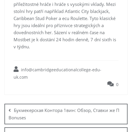
příležitostné hráče i hráče s vysokými vklady. Mezi
stolní hry patří například Atlantic City blackjack,
Caribbean Stud Poker a ecu Roulette. Tyto klasické
hry jsou ideální pro příznivce strategických a
dovednostních her. Sázení v reálném čase na
Mostbet je k dostání 24 hodin denně, 7 dní sixth is
v týdnu.
info@cambridgeeducationalcollege-edu-
uk.com
0
Букмекерская Контора 1вин: Обзор, Ставки же П
Bonuses