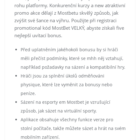
rohu platformy. Konkurenční kurzy a new atraktivní
promo akce dělají z Mostbetu skvělý způsob, jak
zvýšit své šance na výhru. Použijte při registraci
promotional kód MostBet VELKÝ, abyste získali five
nejlepší uvítací bonus.
Před uplatněním jakéhokoli bonusu by si hráči
měli přečíst podmínky, které se mhh něj vztahují,
například požadavky na sázení a kompatibilní hry.
Hráči jsou za splnění úkolů odměňováni
physique, které lze vyměnit za bonusy nebo
peníze.
Sázení na esporty em Mostbet je vzrušující
způsob, jak sázet na virtuální sporty.
Aplikace obsahuje všechny funkce verze pro
stolní počítače, takže můžete sázet a hrát na svém
mobilním zařízení.