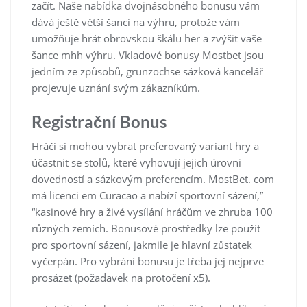
začít. Naše nabídka dvojnásobného bonusu vám
dává ještě větší šanci na výhru, protože vám
umožňuje hrát obrovskou škálu her a zvýšit vaše
šance mhh výhru. Vkladové bonusy Mostbet jsou
jedním ze způsobů, grunzochse sázková kancelář
projevuje uznání svým zákazníkům.
Registrační Bonus
Hráči si mohou vybrat preferovaný variant hry a
účastnit se stolů, které vyhovují jejich úrovni
dovedností a sázkovým preferencím. MostBet. com
má licenci em Curacao a nabízí sportovní sázení,”
“kasinové hry a živé vysílání hráčům ve zhruba 100
různých zemích. Bonusové prostředky lze použít
pro sportovní sázení, jakmile je hlavní zůstatek
vyčerpán. Pro vybrání bonusu je třeba jej nejprve
prosázet (požadavek na protočení x5).