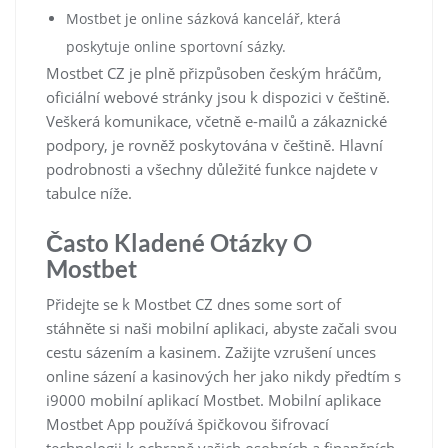
Mostbet je online sázková kancelář, která
poskytuje online sportovní sázky.
Mostbet CZ je plně přizpůsoben českým hráčům,
oficiální webové stránky jsou k dispozici v češtině.
Veškerá komunikace, včetně e-mailů a zákaznické
podpory, je rovněž poskytována v češtině. Hlavní
podrobnosti a všechny důležité funkce najdete v
tabulce níže.
Často Kladené Otázky O
Mostbet
Přidejte se k Mostbet CZ dnes some sort of
stáhněte si naši mobilní aplikaci, abyste začali svou
cestu sázením a kasinem. Zažijte vzrušení unces
online sázení a kasinových her jako nikdy předtím s
i9000 mobilní aplikací Mostbet. Mobilní aplikace
Mostbet App používá špičkovou šifrovací
technologii k ochraně vašich osobních a finančních