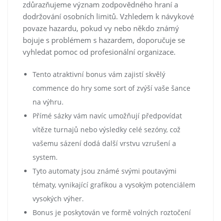
zdůrazňujeme význam zodpovědného hraní a
dodržování osobních limitů. Vzhledem k návykové
povaze hazardu, pokud vy nebo někdo známý
bojuje s problémem s hazardem, doporučuje se
vyhledat pomoc od profesionální organizace.
Tento atraktivní bonus vám zajistí skvělý
commence do hry some sort of zvýší vaše šance
na výhru.
Přímé sázky vám navíc umožňují předpovídat
vítěze turnajů nebo výsledky celé sezóny, což
vašemu sázení dodá další vrstvu vzrušení a
system.
Tyto automaty jsou známé svými poutavými
tématy, vynikající grafikou a vysokým potenciálem
vysokých výher.
Bonus je poskytován ve formě volných roztočení