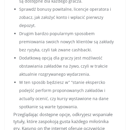
są dostępne dla każdego gracza.
Sprawdź bonusy powitalne, licencje operatora i
zobacz, jak założyć konto i wpłacić pierwszy
depozyt.
Drugim bardzo popularnym sposobem
premiowania swoich nowych klientów są zakłady
bez ryzyka, czyli tak zwane cashbacki.
Dodatkową opcją dla graczy jest możliwość
obstawiania zakładów na żywo, czyli w trakcie
aktualnie rozgrywanego wydarzenia.
W ten sposób będziesz w” “stanie ekspercko
podejść perform proponowanych zakładów i
actually ocenić, czy kursy wystawione na dane
spotkanie są warte typowania.
Przeglądając dostępne opcje, odkryjesz wspaniałe
tytuły, które zaspokoją gusta każdego miłośnika
gry. Kasyno on the internet oferuje oczywiście