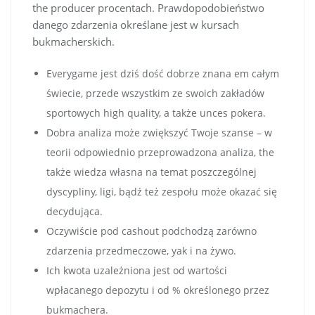
the producer procentach. Prawdopodobieństwo
danego zdarzenia określane jest w kursach
bukmacherskich.
Everygame jest dziś dość dobrze znana em całym
świecie, przede wszystkim ze swoich zakładów
sportowych high quality, a także unces pokera.
Dobra analiza może zwiększyć Twoje szanse – w
teorii odpowiednio przeprowadzona analiza, the
także wiedza własna na temat poszczególnej
dyscypliny, ligi, bądź też zespołu może okazać się
decydująca.
Oczywiście pod cashout podchodzą zarówno
zdarzenia przedmeczowe, yak i na żywo.
Ich kwota uzależniona jest od wartości
wpłacanego depozytu i od % określonego przez
bukmachera.