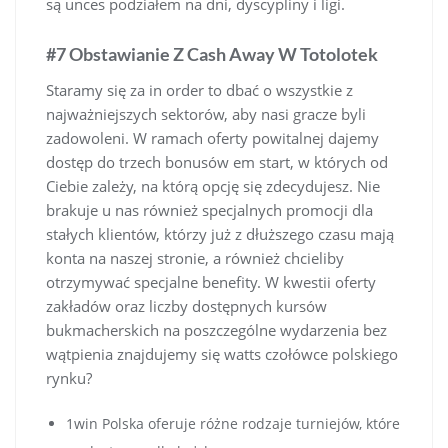
są unces podziałem na dni, dyscypliny i ligi.
#7 Obstawianie Z Cash Away W Totolotek
Staramy się za in order to dbać o wszystkie z
najważniejszych sektorów, aby nasi gracze byli
zadowoleni. W ramach oferty powitalnej dajemy
dostęp do trzech bonusów em start, w których od
Ciebie zależy, na którą opcję się zdecydujesz. Nie
brakuje u nas również specjalnych promocji dla
stałych klientów, którzy już z dłuższego czasu mają
konta na naszej stronie, a również chcieliby
otrzymywać specjalne benefity. W kwestii oferty
zakładów oraz liczby dostępnych kursów
bukmacherskich na poszczególne wydarzenia bez
wątpienia znajdujemy się watts czołówce polskiego
rynku?
1win Polska oferuje różne rodzaje turniejów, które