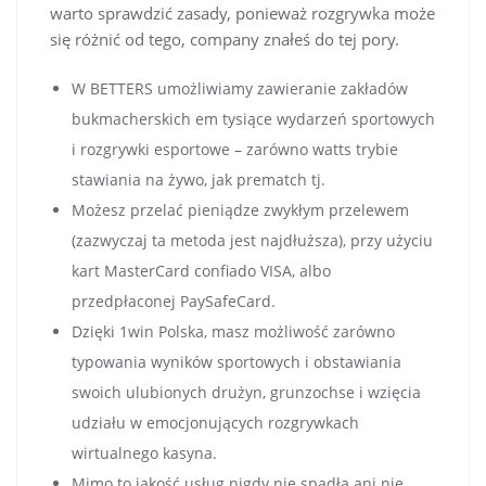
warto sprawdzić zasady, ponieważ rozgrywka może
się różnić od tego, company znałeś do tej pory.
W BETTERS umożliwiamy zawieranie zakładów
bukmacherskich em tysiące wydarzeń sportowych
i rozgrywki esportowe – zarówno watts trybie
stawiania na żywo, jak prematch tj.
Możesz przelać pieniądze zwykłym przelewem
(zazwyczaj ta metoda jest najdłuższa), przy użyciu
kart MasterCard confiado VISA, albo
przedpłaconej PaySafeCard.
Dzięki 1win Polska, masz możliwość zarówno
typowania wyników sportowych i obstawiania
swoich ulubionych drużyn, grunzochse i wzięcia
udziału w emocjonujących rozgrywkach
wirtualnego kasyna.
Mimo to jakość usług nigdy nie spadła ani nie