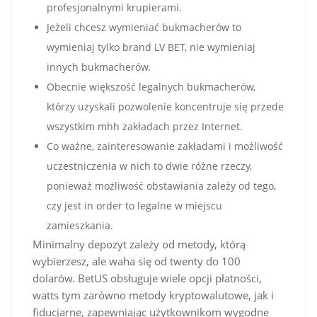
profesjonalnymi krupierami.
Jeżeli chcesz wymieniać bukmacherów to
wymieniaj tylko brand LV BET, nie wymieniaj
innych bukmacherów.
Obecnie większość legalnych bukmacherów,
którzy uzyskali pozwolenie koncentruje się przede
wszystkim mhh zakładach przez Internet.
Co ważne, zainteresowanie zakładami i możliwość
uczestniczenia w nich to dwie różne rzeczy,
ponieważ możliwość obstawiania zależy od tego,
czy jest in order to legalne w miejscu
zamieszkania.
Minimalny depozyt zależy od metody, którą
wybierzesz, ale waha się od twenty do 100
dolarów. BetUS obsługuje wiele opcji płatności,
watts tym zarówno metody kryptowalutowe, jak i
fiducjarne, zapewniając użytkownikom wygodne