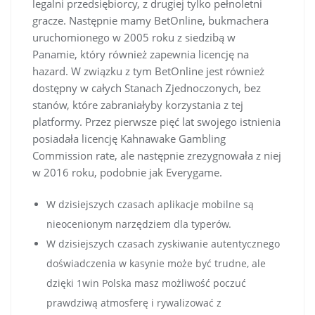
legalni przedsiębiorcy, z drugiej tylko pełnoletni
gracze. Następnie mamy BetOnline, bukmachera
uruchomionego w 2005 roku z siedzibą w
Panamie, który również zapewnia licencję na
hazard. W związku z tym BetOnline jest również
dostępny w całych Stanach Zjednoczonych, bez
stanów, które zabraniałyby korzystania z tej
platformy. Przez pierwsze pięć lat swojego istnienia
posiadała licencję Kahnawake Gambling
Commission rate, ale następnie zrezygnowała z niej
w 2016 roku, podobnie jak Everygame.
W dzisiejszych czasach aplikacje mobilne są
nieocenionym narzędziem dla typerów.
W dzisiejszych czasach zyskiwanie autentycznego
doświadczenia w kasynie może być trudne, ale
dzięki 1win Polska masz możliwość poczuć
prawdziwą atmosferę i rywalizować z