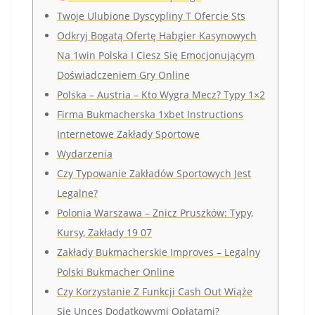
Twoje Ulubione Dyscypliny T Ofercie Sts
Odkryj Bogatą Ofertę Habgier Kasynowych
Na 1win Polska I Ciesz Się Emocjonującym
Doświadczeniem Gry Online
Polska – Austria – Kto Wygra Mecz? Typy 1×2
Firma Bukmacherska 1xbet Instructions
Internetowe Zakłady Sportowe
Wydarzenia
Czy Typowanie Zakładów Sportowych Jest
Legalne?
Polonia Warszawa – Znicz Pruszków: Typy,
Kursy, Zakłady 19 07
Zakłady Bukmacherskie Improves – Legalny
Polski Bukmacher Online
Czy Korzystanie Z Funkcji Cash Out Wiąże
Się Unces Dodatkowymi Opłatami?