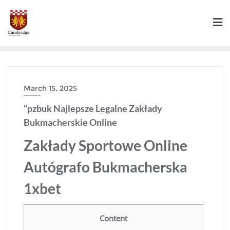
March 15, 2025
“pzbuk Najlepsze Legalne Zakłady
Bukmacherskie Online
Zakłady Sportowe Online
Autógrafo Bukmacherska
1xbet
Content