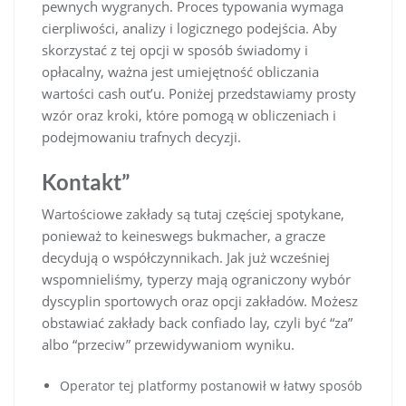
pewnych wygranych. Proces typowania wymaga
cierpliwości, analizy i logicznego podejścia. Aby
skorzystać z tej opcji w sposób świadomy i
opłacalny, ważna jest umiejętność obliczania
wartości cash out’u. Poniżej przedstawiamy prosty
wzór oraz kroki, które pomogą w obliczeniach i
podejmowaniu trafnych decyzji.
Kontakt”
Wartościowe zakłady są tutaj częściej spotykane,
ponieważ to keineswegs bukmacher, a gracze
decydują o współczynnikach. Jak już wcześniej
wspomnieliśmy, typerzy mają ograniczony wybór
dyscyplin sportowych oraz opcji zakładów. Możesz
obstawiać zakłady back confiado lay, czyli być “za”
albo “przeciw” przewidywaniom wyniku.
Operator tej platformy postanowił w łatwy sposób