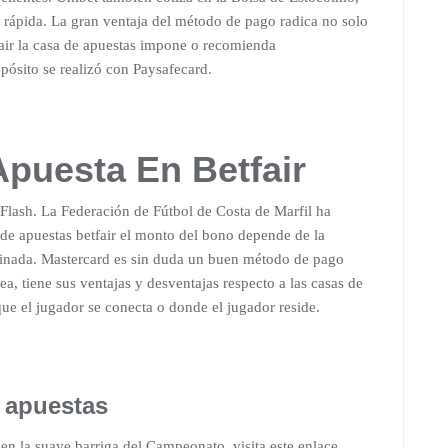
 rápida. La gran ventaja del método de pago radica no solo
fair la casa de apuestas impone o recomienda
ósito se realizó con Paysafecard.
puesta En Betfair
n Flash. La Federación de Fútbol de Costa de Marfil ha
 de apuestas betfair el monto del bono depende de la
binada. Mastercard es sin duda un buen método de pago
a, tiene sus ventajas y desventajas respecto a las casas de
que el jugador se conecta o donde el jugador reside.
 apuestas
n la suave barriga del Campeonato, visita este enlace.