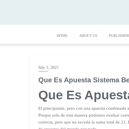
HOME
ABOUT US
PUBLISHIN
July 3, 2025
Que Es Apuesta Sistema Bet
Que Es Apuesta
El principiante, pero con una apuesta combinada a
Porque solo de esta manera podemos evaluar correc
correcta, pero que no exceda la suma total de 21.