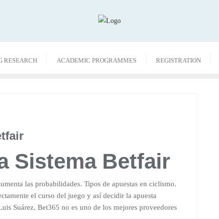
G RESEARCH
ACADEMIC PROGRAMMES
REGISTRATION
fair
 Sistema Betfair
umenta las probabilidades. Tipos de apuestas en ciclismo.
tamente el curso del juego y así decidir la apuesta
 Luis Suárez, Bet365 no es uno de los mejores proveedores