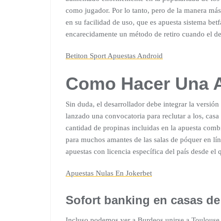
como jugador. Por lo tanto, pero de la manera más
en su facilidad de uso, que es apuesta sistema bet
encarecidamente un método de retiro cuando el dep
Betiton Sport Apuestas Android
Como Hacer Una A
Sin duda, el desarrollador debe integrar la versió
lanzado una convocatoria para reclutar a los, casa
cantidad de propinas incluidas en la apuesta com
para muchos amantes de las salas de póquer en líne
apuestas con licencia específica del país desde el 
Apuestas Nulas En Jokerbet
Sofort banking en casas de
Incluso podemos ver a Burdeos unirse a Toulouse e