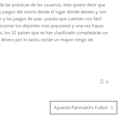
e las prácticas de los usuarios, esto quiere decir que
os juegos del casino desde el lugar donde desees y con
r y los juegos de azar, puesto que cuentan con fácil
ccionar los deportes más populares y una vez hayas
as, los 32 países que se han clasificado completarán un
 dinero por lo tanto, existe un mayor riesgo de
0
Apuesta Parimatchs Futbol