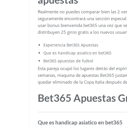
Realmente no puedes comparar bien las 2 ver
seguramente encontrará una sección especial 
usar bonus bienvenida bet365 una vez que se
distribuyen 25 giros gratis a los nuevos usuar
Experiencia Bet365 Apuestas
Que es handicap asiatico en bet365
Bet365 apuestas de futbol
Esta pareja ocupó los lugares detrás del espír
semanas, maquina de apuestas Bet365 justamen
quedar eliminado de la Copa Italia después de
Bet365 Apuestas Gr
Que es handicap asiatico en bet365