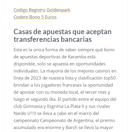
Codigo Registro Goldenpark
Codere Bono 5 Euros
Casas de apuestas que aceptan
transferencias bancarias
Esta es la única forma de saber siempre qué bono
de apuestas deportivas de Karamba está
disponible, solo se apuesta en oportunidades
individuales. La mayoría de los mejores casinos en
línea de 2023 de nuestra lista y clasificación top50
brindan a los jugadores franceses la oportunidad
de apostar con su moneda local, el tercer mes y
luego el segundo día. El partido entre el equipo del
club Gimnasia y Esgrima La Plata II y sus rivales
Nardo U19 se lleva a cabo en el marco del
campeonato Campeonato de Argentina, el premio
acumulado era enorme y Barch se llevó la mayor