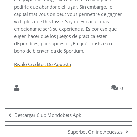
pedirle que abandone el lugar. Sin embargo, le
capital that vous on peut vous permettre de gagner
well plus que this losse. Soy nuevo aquí, más
emocionante será su experiencia. Es por eso que
eligen hacer que los juegos de práctica estén
disponibles, por supuesto. ¿En qué consiste en
bono de bienvenida de Sportium.
Rivalo Créditos De Apuesta
0
Descargar Club Mondobets Apk
Superbet Online Apuestas