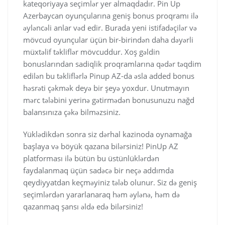
kateqoriyaya seçimlər yer almaqdadır. Pin Up
Azerbaycan oyunçularına geniş bonus proqramı ilə
əyləncəli anlar vəd edir. Burada yeni istifadəçilər və
mövcud oyunçular üçün bir-birindən daha dəyərli
müxtəlif təkliflər mövcuddur. Xoş gəldin
bonuslarından sadiqlik proqramlarına qədər təqdim
edilən bu təkliflərlə Pinup AZ-da əsla added bonus
həsrəti çəkmək deyə bir şeyə yoxdur. Unutmayın
mərc tələbini yerinə gətirmədən bonusunuzu nağd
balansınıza çəkə bilməzsiniz.
Yüklədikdən sonra siz dərhal kazinoda oynamağa
başlaya və böyük qazana bilərsiniz! PinUp AZ
platforması ilə bütün bu üstünlüklərdən
faydalanmaq üçün sadəcə bir neçə addımda
qeydiyyatdan keçməyiniz tələb olunur. Siz də geniş
seçimlərdən yararlanaraq həm əylənə, həm də
qazanmaq şansı əldə edə bilərsiniz!