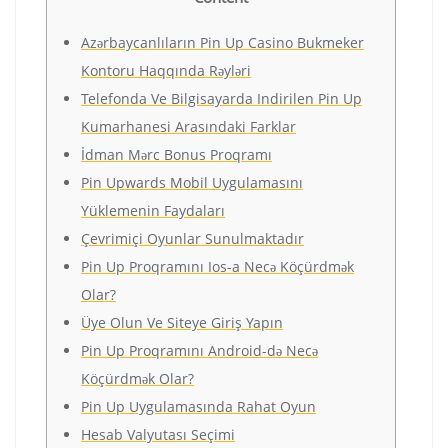
Azərbaycanlıların Pin Up Casino Bukmeker
Kontoru Haqqında Rəyləri
Telefonda Ve Bilgisayarda Indirilen Pin Up
Kumarhanesi Arasındaki Farklar
İdman Mərc Bonus Proqramı
Pin Upwards Mobil Uygulamasını
Yüklemenin Faydaları
Çevrimiçi Oyunlar Sunulmaktadır
Pin Up Proqramını Ios-a Necə Köçürdmək
Olar?
Üye Olun Ve Siteye Giriş Yapın
Pin Up Proqramını Android-də Necə
Köçürdmək Olar?
Pin Up Uygulamasında Rahat Oyun
Hesab Valyutası Seçimi