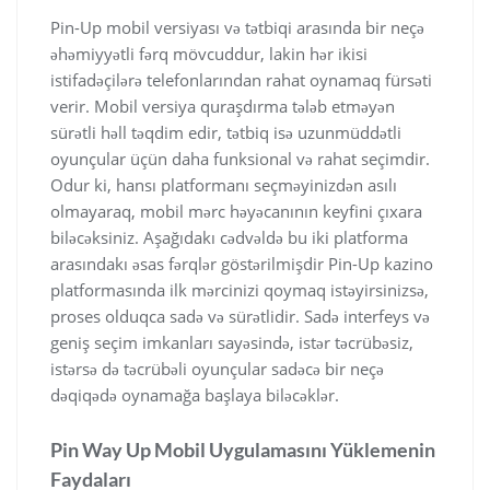
Pin-Up mobil versiyası və tətbiqi arasında bir neçə
əhəmiyyətli fərq mövcuddur, lakin hər ikisi
istifadəçilərə telefonlarından rahat oynamaq fürsəti
verir. Mobil versiya quraşdırma tələb etməyən
sürətli həll təqdim edir, tətbiq isə uzunmüddətli
oyunçular üçün daha funksional və rahat seçimdir.
Odur ki, hansı platformanı seçməyinizdən asılı
olmayaraq, mobil mərc həyəcanının keyfini çıxara
biləcəksiniz. Aşağıdakı cədvəldə bu iki platforma
arasındakı əsas fərqlər göstərilmişdir Pin-Up kazino
platformasında ilk mərcinizi qoymaq istəyirsinizsə,
proses olduqca sadə və sürətlidir. Sadə interfeys və
geniş seçim imkanları sayəsində, istər təcrübəsiz,
istərsə də təcrübəli oyunçular sadəcə bir neçə
dəqiqədə oynamağa başlaya biləcəklər.
Pin Way Up Mobil Uygulamasını Yüklemenin
Faydaları