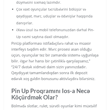
düyməsini sıxmaq lazımdır.
Çox vaxt oyunçular təcrübələrini bölüşür və
qeydiyyat, mərc, uduşlar və ödənişlər haqqında
danışırlar.
Əlavə üsul isə mobil telefonunuzdan dərhal Pin-
Up rəsmi saytına daxil olmaqdır.
PinUp platforması istifadəçilərə rahat və müasir
interfeys təqdim edir. Mərc prosesi asan olduğu
üçün, oyunçular tez bir zamanda sistemə uyğunlaşa
bilir. Əgər hər hansı bir çətinliklə qarşılaşsanız,”
“24/7 dəstək xidməti daim sizin yanınızdadır.
Qeydiyyat tamamlandıqdan sonra ilk depozit
edərək xoş gəldin bonusunu aktivləşdirə bilərsiniz.
Pin Up Proqramını Ios-a Necə
Köçürdmək Olar?
Bölmədə slotlar, rulet, sürətli oyunlar kimi müxtəlif