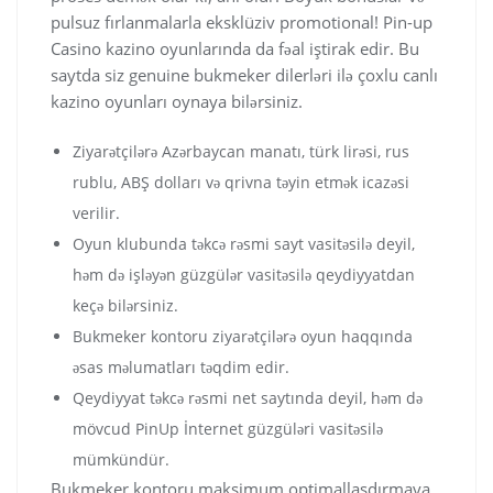
pulsuz fırlanmalarla eksklüziv promotional! Pin-up
Casino kazino oyunlarında da fəal iştirak edir. Bu
saytda siz genuine bukmeker dilerləri ilə çoxlu canlı
kazino oyunları oynaya bilərsiniz.
Ziyarətçilərə Azərbaycan manatı, türk lirəsi, rus
rublu, ABŞ dolları və qrivna təyin etmək icazəsi
verilir.
Oyun klubunda təkcə rəsmi sayt vasitəsilə deyil,
həm də işləyən güzgülər vasitəsilə qeydiyyatdan
keçə bilərsiniz.
Bukmeker kontoru ziyarətçilərə oyun haqqında
əsas məlumatları təqdim edir.
Qeydiyyat təkcə rəsmi net saytında deyil, həm də
mövcud PinUp İnternet güzgüləri vasitəsilə
mümkündür.
Bukmeker kontoru maksimum optimallaşdırmaya