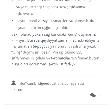
və ya mütərəqqi cekpotla) üzrə çeşidlənməsi
işləməyəcək.
Saytın mobil versiyası smartfon və planşetlərdə
oynamaq üçün uyğunlaşdırılıb.
daxil olaraq yuxarı sağ küncdəki “Giriş” düyməsinə
klikləyin. Burada qeydiyyat zamanı istifadə etdiyiniz
məlumatları (e-poçt və ya nömrə) və şifrənizi yazıb
“Giriş” düyməsini basın. Pin up casino SSL
şifrlənməsi ilə çalışır və tərtibatçılar tərəfindən bütün
hüquqları qorunması şərtilə istifadəyə
info@cambridgeeducationalcollege-edu-
uk.com
0