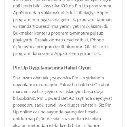
nail landa bildi. Əvvəllər iOS-da Pin Up proqramını
AppStore-dan yükləmək olardı. İstifadəçiyə Apple
proqramlar mağazasına getmək, proqramı tapmaq
və standart quraşdırma yerinə yetirmək lazım idi.
Bukmeker kontoru proqram təminatını pulsuz
paylayırdı. Dəstək xidməti qeyd edib ki, iPhone
üçün ayrıca proqram təklif olunmur. Ola bilsin ki,
proqram daha sonra AppStore-da görünəcək.
Pin Up Uygulamasında Rahat Oyun
Sizə lazım olan tək şey əvvəlcə Pin Up şirkətinin
qaydalarını oxumaqdır. Yalnız bu halda siz” “rahat
mərc edə və hər şeyin necə işlədiyini başa düşə
biləcəksiniz. Pin Upward Bet AZ saytında qeydiyyat
proseduru sadə, sürətli və olduqca rahatdır. Siz Pin
Up online casino saytında oyunçular hesabı
doldurmaq üçün ölkədə icazə verilən istənilən
əlçatan metoddan istifadə edə bilərlər. Sonra