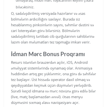
olmayaraq, mobil mərc həyəcanının keyfini çıxara
biləcəksiniz.
O, sadələşdirilmiş versiyada hazırlanır və əsas
bölmələrin ardıcıllığını saxlayır. Burada siz
hesablanmış pinkoinlərin sayını, səhmlər dəstini və
cari lotereyaları görə bilərsiniz. Bölmələrin
sadələşdirilmiş tərtibatı cib qurğularının sahiblərinə
lazım olan məlumatları tez tapmağa imkan verir.
İdman Mərc Bonus Proqramı
Resurs istənilən brauzerdən açılır, iOS, Android
əməliyyat sistemlərində oynamaq olar. Animasiya
həddindən artıq gec yüklənmir, ona görə də səhifələr
tez başlayır. Üst hissədə operator daxil olmaq və
qeydiyyatdan keçmək üçün düymələri yerləşdirib.
Sürətli keçid idmana və mərc növünə görə edilə bilər
(live, matç başlamazdan əvvəl). Əsas menyu
düyməsini sıxmaq əlavə naviqasiyanı açır.