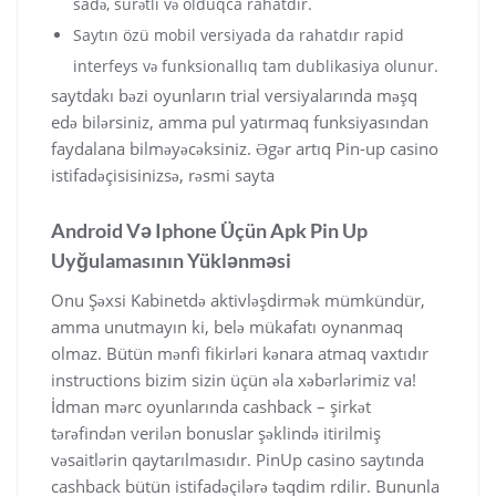
sadə, sürətli və olduqca rahatdır.
Saytın özü mobil versiyada da rahatdır rapid
interfeys və funksionallıq tam dublikasiya olunur.
saytdakı bəzi oyunların trial versiyalarında məşq
edə bilərsiniz, amma pul yatırmaq funksiyasından
faydalana bilməyəcəksiniz. Əgər artıq Pin-up casino
istifadəçisisinizsə, rəsmi sayta
Android Və Iphone Üçün Apk Pin Up
Uyğulamasının Yüklənməsi
Onu Şəxsi Kabinetdə aktivləşdirmək mümkündür,
amma unutmayın ki, belə mükafatı oynanmaq
olmaz. Bütün mənfi fikirləri kənara atmaq vaxtıdır
instructions bizim sizin üçün əla xəbərlərimiz va!
İdman mərc oyunlarında cashback – şirkət
tərəfindən verilən bonuslar şəklində itirilmiş
vəsaitlərin qaytarılmasıdır. PinUp casino saytında
cashback bütün istifadəçilərə təqdim rdilir. Bununla