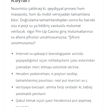
Nəzərinizə çatdıraq ki, qeydiyyat prosesi həm
masaüstü, həm də mobil versiyadan tamamlana
bilər. Doğrulama tamamlandıqdan sonra bu barədə
sizə e-poçt və ya bildiriş vasitəsilə məlumat
veriləcək. Əgər Pin-Up Casino giriş məlumatlarınızı
və ahora şifrənizi unutmusunuzsa, “Şifrəni
unutmusunuz?
İnternet və qabaqcıl texnologiyalar əsrində
yaşayadığımız üçün istifadəçilərin çoxu evlərindən
çıxmadan mərc etməyə üstünlük verirlər.
Hesabın yoxlanılması, e-poçtun təsdiqi,
tamamlanmış pourtour, real pul mərcləri və s.
versiyaya bənzəyir, amma fərqi ondadır ki, tətbiq
avtomatik yenilənir
Qəbul etmək üçün şəxsi hesabınıza pul qoymaq