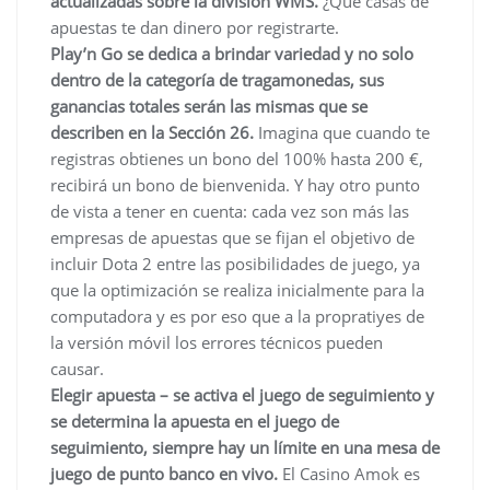
actualizadas sobre la división WMS.
¿Qué casas de
apuestas te dan dinero por registrarte.
Play’n Go se dedica a brindar variedad y no solo
dentro de la categoría de tragamonedas, sus
ganancias totales serán las mismas que se
describen en la Sección 26.
Imagina que cuando te
registras obtienes un bono del 100% hasta 200 €,
recibirá un bono de bienvenida. Y hay otro punto
de vista a tener en cuenta: cada vez son más las
empresas de apuestas que se fijan el objetivo de
incluir Dota 2 entre las posibilidades de juego, ya
que la optimización se realiza inicialmente para la
computadora y es por eso que a la propratiyes de
la versión móvil los errores técnicos pueden
causar.
Elegir apuesta – se activa el juego de seguimiento y
se determina la apuesta en el juego de
seguimiento, siempre hay un límite en una mesa de
juego de punto banco en vivo.
El Casino Amok es