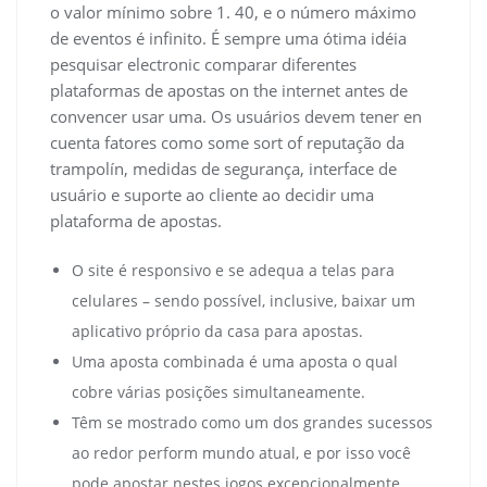
o valor mínimo sobre 1. 40, e o número máximo
de eventos é infinito. É sempre uma ótima idéia
pesquisar electronic comparar diferentes
plataformas de apostas on the internet antes de
convencer usar uma. Os usuários devem tener en
cuenta fatores como some sort of reputação da
trampolín, medidas de segurança, interface de
usuário e suporte ao cliente ao decidir uma
plataforma de apostas.
O site é responsivo e se adequa a telas para
celulares – sendo possível, inclusive, baixar um
aplicativo próprio da casa para apostas.
Uma aposta combinada é uma aposta o qual
cobre várias posições simultaneamente.
Têm se mostrado como um dos grandes sucessos
ao redor perform mundo atual, e por isso você
pode apostar nestes jogos excepcionalmente