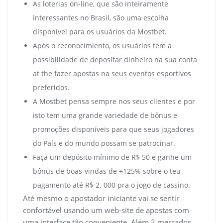
As loterias on-line, que são inteiramente
interessantes no Brasil, são uma escolha
disponível para os usuários da Mostbet.
Após o reconocimiento, os usuários tem a
possibilidade de depositar dinheiro na sua conta
at the fazer apostas na seus eventos esportivos
preferidos.
A Mostbet pensa sempre nos seus clientes e por
isto tem uma grande variedade de bônus e
promoções disponíveis para que seus jogadores
do País e do mundo possam se patrocinar.
Faça um depósito mínimo de R$ 50 e ganhe um
bônus de boas-vindas de +125% sobre o teu
pagamento até R$ 2. 000 pra o jogo de cassino.
Até mesmo o apostador iniciante vai se sentir
confortável usando um web-site de apostas com
uma interface tão conveniente. Além 2 mercados