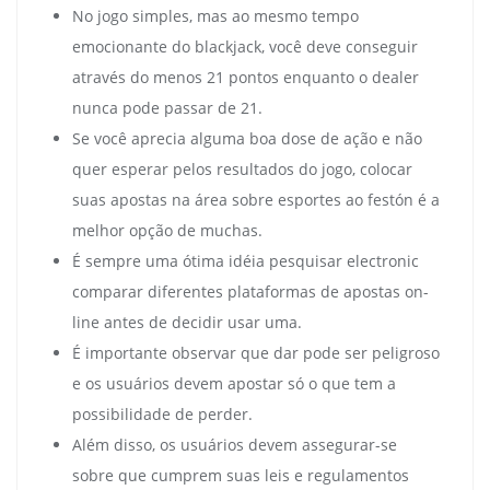
No jogo simples, mas ao mesmo tempo
emocionante do blackjack, você deve conseguir
através do menos 21 pontos enquanto o dealer
nunca pode passar de 21.
Se você aprecia alguma boa dose de ação e não
quer esperar pelos resultados do jogo, colocar
suas apostas na área sobre esportes ao festón é a
melhor opção de muchas.
É sempre uma ótima idéia pesquisar electronic
comparar diferentes plataformas de apostas on-
line antes de decidir usar uma.
É importante observar que dar pode ser peligroso
e os usuários devem apostar só o que tem a
possibilidade de perder.
Além disso, os usuários devem assegurar-se
sobre que cumprem suas leis e regulamentos