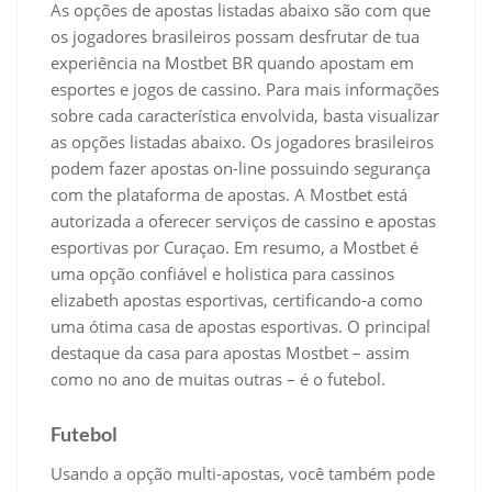
As opções de apostas listadas abaixo são com que
os jogadores brasileiros possam desfrutar de tua
experiência na Mostbet BR quando apostam em
esportes e jogos de cassino. Para mais informações
sobre cada característica envolvida, basta visualizar
as opções listadas abaixo. Os jogadores brasileiros
podem fazer apostas on-line possuindo segurança
com the plataforma de apostas. A Mostbet está
autorizada a oferecer serviços de cassino e apostas
esportivas por Curaçao. Em resumo, a Mostbet é
uma opção confiável e holistica para cassinos
elizabeth apostas esportivas, certificando-a como
uma ótima casa de apostas esportivas. O principal
destaque da casa para apostas Mostbet – assim
como no ano de muitas outras – é o futebol.
Futebol
Usando a opção multi-apostas, você também pode