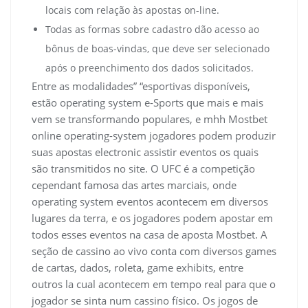
locais com relação às apostas on-line.
Todas as formas sobre cadastro dão acesso ao
bônus de boas-vindas, que deve ser selecionado
após o preenchimento dos dados solicitados.
Entre as modalidades” “esportivas disponíveis,
estão operating system e-Sports que mais e mais
vem se transformando populares, e mhh Mostbet
online operating-system jogadores podem produzir
suas apostas electronic assistir eventos os quais
são transmitidos no site. O UFC é a competição
cependant famosa das artes marciais, onde
operating system eventos acontecem em diversos
lugares da terra, e os jogadores podem apostar em
todos esses eventos na casa de aposta Mostbet. A
seção de cassino ao vivo conta com diversos games
de cartas, dados, roleta, game exhibits, entre
outros la cual acontecem em tempo real para que o
jogador se sinta num cassino físico. Os jogos de