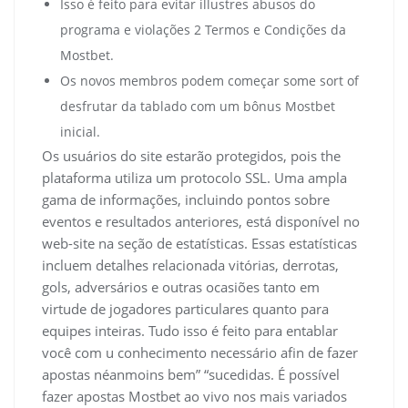
Isso é feito para evitar illustres abusos do
programa e violações 2 Termos e Condições da
Mostbet.
Os novos membros podem começar some sort of
desfrutar da tablado com um bônus Mostbet
inicial.
Os usuários do site estarão protegidos, pois the
plataforma utiliza um protocolo SSL. Uma ampla
gama de informações, incluindo pontos sobre
eventos e resultados anteriores, está disponível no
web-site na seção de estatísticas. Essas estatísticas
incluem detalhes relacionada vitórias, derrotas,
gols, adversários e outras ocasiões tanto em
virtude de jogadores particulares quanto para
equipes inteiras. Tudo isso é feito para entablar
você com u conhecimento necessário afin de fazer
apostas néanmoins bem” “sucedidas. É possível
fazer apostas Mostbet ao vivo nos mais variados