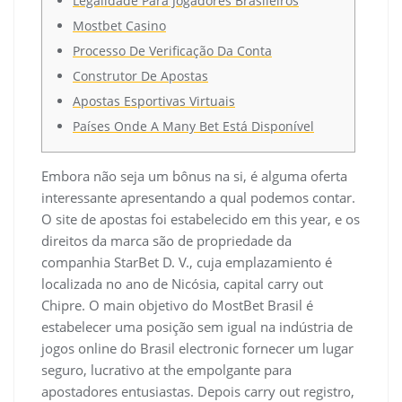
Legalidade Para Jogadores Brasileiros
Mostbet Casino
Processo De Verificação Da Conta
Construtor De Apostas
Apostas Esportivas Virtuais
Países Onde A Many Bet Está Disponível
Embora não seja um bônus na si, é alguma oferta
interessante apresentando a qual podemos contar.
O site de apostas foi estabelecido em this year, e os
direitos da marca são de propriedade da
companhia StarBet D. V., cuja emplazamiento é
localizada no ano de Nicósia, capital carry out
Chipre. O main objetivo do MostBet Brasil é
estabelecer uma posição sem igual na indústria de
jogos online do Brasil electronic fornecer um lugar
seguro, lucrativo at the empolgante para
apostadores entusiastas. Depois carry out registro,