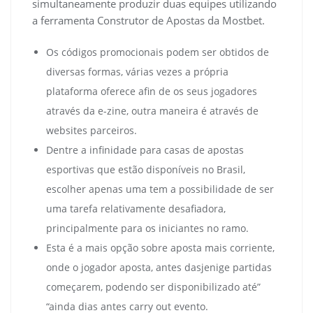
simultaneamente produzir duas equipes utilizando
a ferramenta Construtor de Apostas da Mostbet.
Os códigos promocionais podem ser obtidos de
diversas formas, várias vezes a própria
plataforma oferece afin de os seus jogadores
através da e-zine, outra maneira é através de
websites parceiros.
Dentre a infinidade para casas de apostas
esportivas que estão disponíveis no Brasil,
escolher apenas uma tem a possibilidade de ser
uma tarefa relativamente desafiadora,
principalmente para os iniciantes no ramo.
Esta é a mais opção sobre aposta mais corriente,
onde o jogador aposta, antes dasjenige partidas
começarem, podendo ser disponibilizado até”
“ainda dias antes carry out evento.