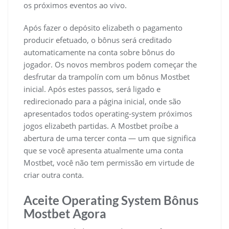
os próximos eventos ao vivo.
Após fazer o depósito elizabeth o pagamento
producir efetuado, o bônus será creditado
automaticamente na conta sobre bônus do
jogador. Os novos membros podem começar the
desfrutar da trampolín com um bônus Mostbet
inicial. Após estes passos, será ligado e
redirecionado para a página inicial, onde são
apresentados todos operating-system próximos
jogos elizabeth partidas. A Mostbet proíbe a
abertura de uma tercer conta — um que significa
que se você apresenta atualmente uma conta
Mostbet, você não tem permissão em virtude de
criar outra conta.
Aceite Operating System Bônus
Mostbet Agora