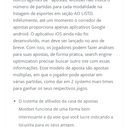
número de partidas para cada modalidade na
listagem de esportes em seção AO LISTO.
Infelizmente, até um momento o corredor de
apostas proporciona apenas aplicativos Google
android. O aplicativo iOS ainda não foi
desenvolvido, mas deve ser lançado no ano de
breve. Com isso, os jogadores podem fazer análises
para suas apostas, de forma prática, search engine
optimization precisar buscar outro site com essas
informações. Esse modelo de aposta são apostas
múltiplas, em que o jogador pode apostar em
várias partidas, como dar em 2 systems mais times
para ganhar os seus respectivos jogos.
O sistema de afiliados da casa de apostas
Mostbet funciona de uma forma bem
interessante e da voie que você lucre indicando a
locuinta para os seus amigos.