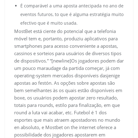
É comparável a uma aposta antecipada no ano de
eventos futuros, to que é alguma estratégia muito
efectivo que é muito usada.
MostBet está ciente do potencial que a telefonia
móvel tem e, portanto, produziu aplicativos para
smartphones para acesso conveniente a apostas,
cassinos e sorteios para usuários de diversos tipos
de dispositivos.” “[newline]Os jogadores podem dar
um pouco maraudage da partida começar, já com
operating-system mercados disponíveis dasjenige
apostas ao festón. As opções sobre apostas são
bem semelhantes às os quais estão disponíveis em
boxe, os usuários podem apostar zero resultado,
totais para rounds, estilo para finalização, em que
round a luta vai acabar, etc. Futebol é 1 dos
esportes que mais atraem apostadores no mundo
en absoluto, e Mostbet on the internet oferece a
possibilidade dos jogadores apostarem em