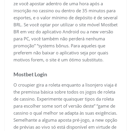
ze você apostar adentro de uma hora após a
inscrição no cassino ou dentro de 35 minutos para
esportes, e o valor mínimo de depósito é de several
BRL. Se você optar por utilizar o site móvel Mostbet
BR em vez do aplicativo Android ou a new versão
para PC, você também não perderá nenhuma
promoção” “systems bônus. Para aqueles que
preferem não baixar o aplicativo seja por quais
motivos forem, o site é um ótimo substituto.
Mostbet Login
O croupier gira a roleta enquanto a lisonjero viaja é
the premissa básica sobre todos os jogos de roleta
de cassino. Experimente quaisquer tipos da roleta
para escolher some sort of versão deste” “game de
cassino o qual melhor se adapta às suas exigências.
Semelhante a alguma aposta pré-jogo, a new opção
de prévias ao vivo só está disponível em virtude de