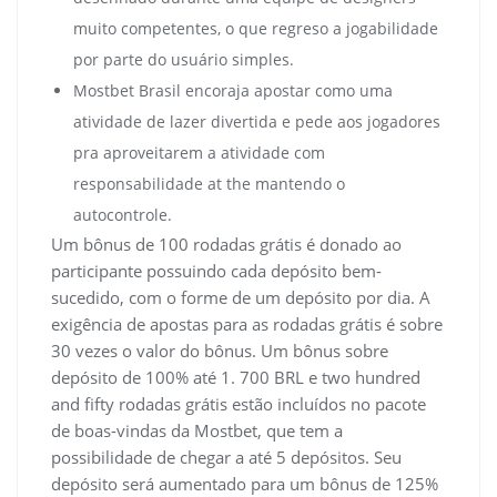
muito competentes, o que regreso a jogabilidade
por parte do usuário simples.
Mostbet Brasil encoraja apostar como uma
atividade de lazer divertida e pede aos jogadores
pra aproveitarem a atividade com
responsabilidade at the mantendo o
autocontrole.
Um bônus de 100 rodadas grátis é donado ao
participante possuindo cada depósito bem-
sucedido, com o forme de um depósito por dia. A
exigência de apostas para as rodadas grátis é sobre
30 vezes o valor do bônus. Um bônus sobre
depósito de 100% até 1. 700 BRL e two hundred
and fifty rodadas grátis estão incluídos no pacote
de boas-vindas da Mostbet, que tem a
possibilidade de chegar a até 5 depósitos. Seu
depósito será aumentado para um bônus de 125%