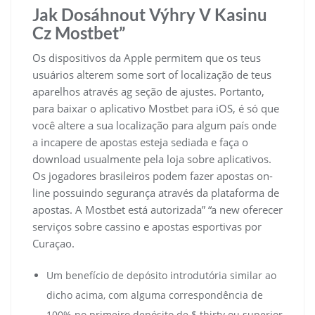
Jak Dosáhnout Výhry V Kasinu
Cz Mostbet”
Os dispositivos da Apple permitem que os teus
usuários alterem some sort of localização de teus
aparelhos através ag seção de ajustes. Portanto,
para baixar o aplicativo Mostbet para iOS, é só que
você altere a sua localização para algum país onde
a incapere de apostas esteja sediada e faça o
download usualmente pela loja sobre aplicativos.
Os jogadores brasileiros podem fazer apostas on-
line possuindo segurança através da plataforma de
apostas. A Mostbet está autorizada” “a new oferecer
serviços sobre cassino e apostas esportivas por
Curaçao.
Um benefício de depósito introdutória similar ao
dicho acima, com alguma correspondência de
100% no primeiro depósito de $ thirty ou superior