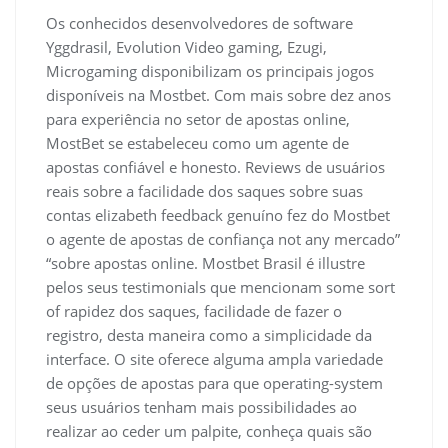
Os conhecidos desenvolvedores de software
Yggdrasil, Evolution Video gaming, Ezugi,
Microgaming disponibilizam os principais jogos
disponíveis na Mostbet. Com mais sobre dez anos
para experiência no setor de apostas online,
MostBet se estabeleceu como um agente de
apostas confiável e honesto. Reviews de usuários
reais sobre a facilidade dos saques sobre suas
contas elizabeth feedback genuíno fez do Mostbet
o agente de apostas de confiança not any mercado”
“sobre apostas online. Mostbet Brasil é illustre
pelos seus testimonials que mencionam some sort
of rapidez dos saques, facilidade de fazer o
registro, desta maneira como a simplicidade da
interface. O site oferece alguma ampla variedade
de opções de apostas para que operating-system
seus usuários tenham mais possibilidades ao
realizar ao ceder um palpite, conheça quais são