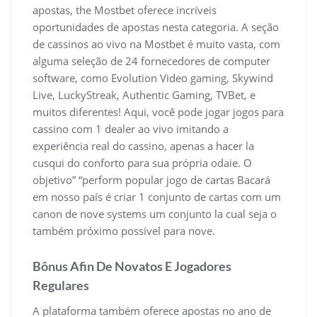
apostas, the Mostbet oferece incríveis
oportunidades de apostas nesta categoria. A seção
de cassinos ao vivo na Mostbet é muito vasta, com
alguma seleção de 24 fornecedores de computer
software, como Evolution Video gaming, Skywind
Live, LuckyStreak, Authentic Gaming, TVBet, e
muitos diferentes! Aqui, você pode jogar jogos para
cassino com 1 dealer ao vivo imitando a
experiência real do cassino, apenas a hacer la
cusqui do conforto para sua própria odaie. O
objetivo” “perform popular jogo de cartas Bacará
em nosso país é criar 1 conjunto de cartas com um
canon de nove systems um conjunto la cual seja o
também próximo possível para nove.
Bônus Afin De Novatos E Jogadores
Regulares
A plataforma também oferece apostas no ano de