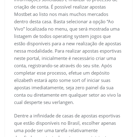
criação de conta. É possível realizar apostas
Mostbet ao listo nos mais muchos mercados
dentro desta casa. Basta selecionar a opção “Ao
Vivo” localizada no menu, que será mostrada uma
listagem de todos operating system jogos que
estão disponíveis para a new realização de apostas
nessa modalidade. Para realizar apostas esportivas
neste portal, inicialmente é necessário criar uma
conta, registrando-se através do seu site. Após
completar esse processo, efetue um depósito
elizabeth estará apto some sort of iniciar suas
apostas imediatamente, seja zero painel da sua
conta ou diretamente em qualquer setor ao vivo la
cual desperte seu verlangen.
Dentre a infinidade de casas de apostas esportivas
que estão disponíveis no Brasil, escolher apenas
uma pode ser uma tarefa relativamente