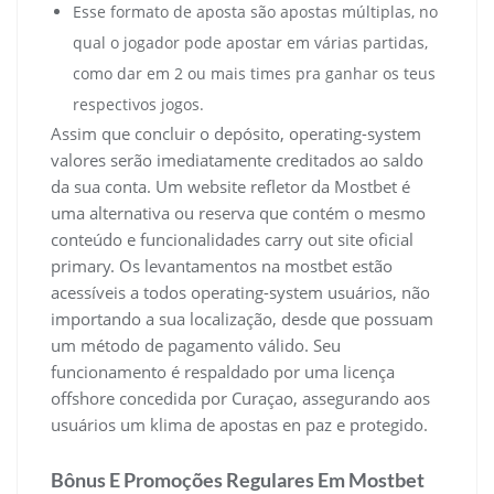
Esse formato de aposta são apostas múltiplas, no
qual o jogador pode apostar em várias partidas,
como dar em 2 ou mais times pra ganhar os teus
respectivos jogos.
Assim que concluir o depósito, operating-system
valores serão imediatamente creditados ao saldo
da sua conta. Um website refletor da Mostbet é
uma alternativa ou reserva que contém o mesmo
conteúdo e funcionalidades carry out site oficial
primary. Os levantamentos na mostbet estão
acessíveis a todos operating-system usuários, não
importando a sua localização, desde que possuam
um método de pagamento válido. Seu
funcionamento é respaldado por uma licença
offshore concedida por Curaçao, assegurando aos
usuários um klima de apostas en paz e protegido.
Bônus E Promoções Regulares Em Mostbet