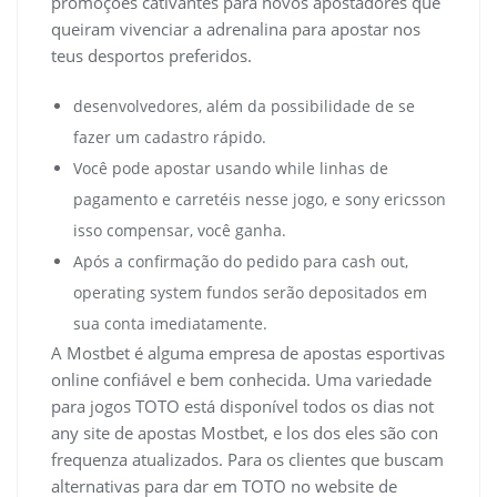
promoções cativantes para novos apostadores que
queiram vivenciar a adrenalina para apostar nos
teus desportos preferidos.
desenvolvedores, além da possibilidade de se
fazer um cadastro rápido.
Você pode apostar usando while linhas de
pagamento e carretéis nesse jogo, e sony ericsson
isso compensar, você ganha.
Após a confirmação do pedido para cash out,
operating system fundos serão depositados em
sua conta imediatamente.
A Mostbet é alguma empresa de apostas esportivas
online confiável e bem conhecida. Uma variedade
para jogos TOTO está disponível todos os dias not
any site de apostas Mostbet, e los dos eles são con
frequenza atualizados. Para os clientes que buscam
alternativas para dar em TOTO no website de