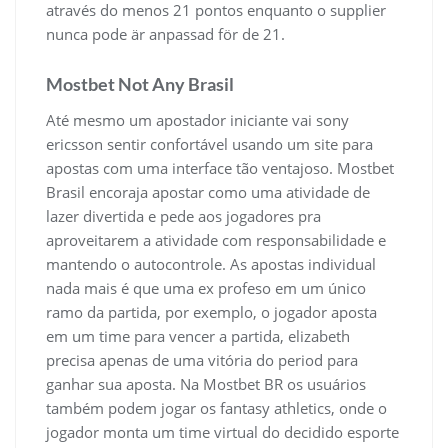
através do menos 21 pontos enquanto o supplier
nunca pode är anpassad för de 21.
Mostbet Not Any Brasil
Até mesmo um apostador iniciante vai sony
ericsson sentir confortável usando um site para
apostas com uma interface tão ventajoso. Mostbet
Brasil encoraja apostar como uma atividade de
lazer divertida e pede aos jogadores pra
aproveitarem a atividade com responsabilidade e
mantendo o autocontrole. As apostas individual
nada mais é que uma ex profeso em um único
ramo da partida, por exemplo, o jogador aposta
em um time para vencer a partida, elizabeth
precisa apenas de uma vitória do period para
ganhar sua aposta. Na Mostbet BR os usuários
também podem jogar os fantasy athletics, onde o
jogador monta um time virtual do decidido esporte