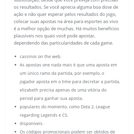
os resultados. Se você aprecia alguma boa dose de
ação e não quer esperar pelos resultados do jogo,
colocar suas apostas na área para esportes ao vivo
é a melhor opção de muchas. Há muitos beneficios
plausíveis nos quais você pode apostar,
dependendo das particularidades de cada game.
cassinos on the web.
As apostas one nada mais é que uma aposta em
um único ramo da partida, por exemplo, o
jogador aposta em o time para decretar a partida,
elizabeth precisa apenas de uma vitória do
period para ganhar sua aposta.
populares do momento, como Dota 2, League
regarding Legends e CS.
disponíveis.
Os códigos promocionais podem ser obtidos de