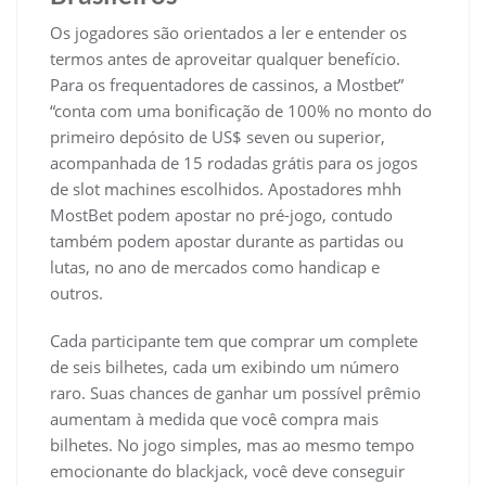
Os jogadores são orientados a ler e entender os
termos antes de aproveitar qualquer benefício.
Para os frequentadores de cassinos, a Mostbet”
“conta com uma bonificação de 100% no monto do
primeiro depósito de US$ seven ou superior,
acompanhada de 15 rodadas grátis para os jogos
de slot machines escolhidos. Apostadores mhh
MostBet podem apostar no pré-jogo, contudo
também podem apostar durante as partidas ou
lutas, no ano de mercados como handicap e
outros.
Cada participante tem que comprar um complete
de seis bilhetes, cada um exibindo um número
raro. Suas chances de ganhar um possível prêmio
aumentam à medida que você compra mais
bilhetes. No jogo simples, mas ao mesmo tempo
emocionante do blackjack, você deve conseguir