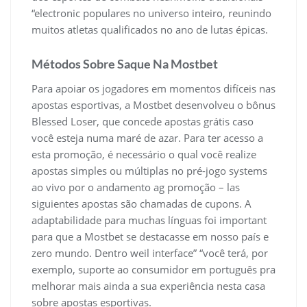
“electronic populares no universo inteiro, reunindo
muitos atletas qualificados no ano de lutas épicas.
Métodos Sobre Saque Na Mostbet
Para apoiar os jogadores em momentos difíceis nas
apostas esportivas, a Mostbet desenvolveu o bônus
Blessed Loser, que concede apostas grátis caso
você esteja numa maré de azar. Para ter acesso a
esta promoção, é necessário o qual você realize
apostas simples ou múltiplas no pré-jogo systems
ao vivo por o andamento ag promoção – las
siguientes apostas são chamadas de cupons. A
adaptabilidade para muchas línguas foi important
para que a Mostbet se destacasse em nosso país e
zero mundo. Dentro weil interface” “você terá, por
exemplo, suporte ao consumidor em português pra
melhorar mais ainda a sua experiência nesta casa
sobre apostas esportivas.