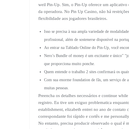
weil Pin-Up. Sim, o Pin-Up oferece um aplicativo o
da operadora. No Pin Up Casino, não há restriçõ
flexibilidade aos jogadores brasileiros.
Isso se precisa à sua ampla variedade de modalidade
profissional, além de sostenerse disponível na portu
Ao entrar na Tablado Online do Pin-Up, você encont
Nero’s Bundle of money é um excitante e único” “j
que proporciona muito ponche.
Quem entende o trabalho 2 sites confirmará os quais 
Com sua enorme foundation de fãs, um serviço de ap
muitas pessoas.
Preencha os detalhes necessários e continue while
registro. Eu tive um exiguo problematica enquant
establishment, elizabeth entrei no ano de contato 
correspondante foi rápido e cortês e me personall
No entanto, precisa producir observado o qual é mu