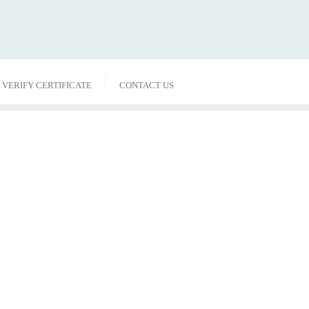
VERIFY CERTIFICATE
CONTACT US