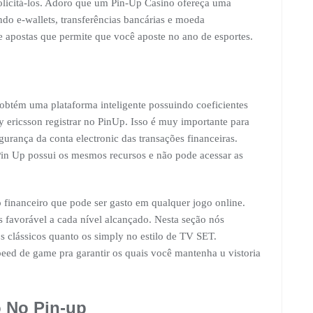
solicitá-los. Adoro que um Pin-Up Casino ofereça uma
ndo e-wallets, transferências bancárias e moeda
de apostas que permite que você aposte no ano de esportes.
 obtém uma plataforma inteligente possuindo coeficientes
 ericsson registrar no PinUp. Isso é muy importante para
egurança da conta electronic das transações financeiras.
 Pin Up possui os mesmos recursos e não pode acessar as
 financeiro que pode ser gasto em qualquer jogo online.
 favorável a cada nível alcançado. Nesta seção nós
s clássicos quanto os simply no estilo de TV SET.
peed de game pra garantir os quais você mantenha u vistoria
 No Pin-up