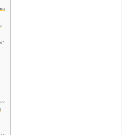
Uma
e
no?
ino
l