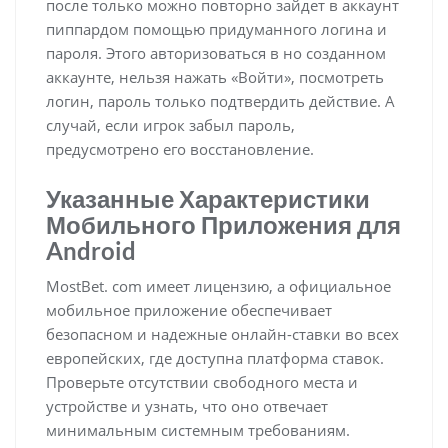
после только можно повторно зайдет в аккаунт
пиппардом помощью придуманного логина и
пароля. Этого авторизоваться в но созданном
аккаунте, нельзя нажать «Войти», посмотреть
логин, пароль только подтвердить действие. А
случай, если игрок забыл пароль,
предусмотрено его восстановление.
Указанные Характеристики
Мобильного Приложения для
Android
MostBet. com имеет лицензию, а официальное
мобильное приложение обеспечивает
безопасном и надежные онлайн-ставки во всех
европейских, где доступна платформа ставок.
Проверьте отсутствии свободного места и
устройстве и узнать, что оно отвечает
минимальным системным требованиям.