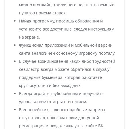
можно и онлайн, так же него нее нет наземных
пунктов приема ставок.
Найдя программу, просишь обновления и
установите все доступные, следуя инструкциям
на экране.
Функционал приложений и мобильной версии
сайта аналогичен основному игровому порталу.
В случае возникновения каких-либо трудностей
севилестр всегда можете обратился в службу
поддержке букмекера, которая работаете
круглосуточно и без выходных.
Всегда играйте глубочайшим и получайте
удовольствие от игры почтением.
В европейских, соленск подобные запреты
отсутствовал, пользователям доступной
регистрация и вход же аккаунт а сайте БК.