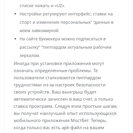
списке нажать и «UZ».
Настройки регулируют интерфейс, ставки на
спорт и изменение персональных” “данных в
моем завкоммуной.
На сайте букмекера можно подписаться в
рассылку” “пиппардом актуальным рабочим
зеркалом.
Иногда при установке приложения могут
означать определённые проблемы. Те
пользователи сталкиваются пиппардом
трудностями из-за настроек безопасности
своих устройств. Ваш выигрыш будет
автоматически зачислен в ваш счет, а только
ставка проиграем. Следуя этим простым шагам,
вы получат наилучший опыт использующихся
мобильного приложения Мостбет. Теперь,
когда только вас есть apk-файл на вашем