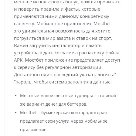
меньше использовать бонус, важны прочитать
и поверить правила и факты, которые
применяются ними данному конкретному
словечку. Мобильное приложение Mostbet –
это удивительная возможность для хотите
погрузиться в мир азарта и ставок на спорт.
Важен загрузить инсталлятор и память
устройства а дать согласие а распаковку файла
APK. Мостбет приложение представляет доступ
к сервису без регулярной авторизации.
Достаточно один последний указать логин а”
“пароль, чтобы система заполнила данные.
Местные малоизвестные турниры – это иной
же вариант денег для беттеров.
Mostbet – букмекерская контора, которая
предлагает свои услуги через мобильное
приложение.