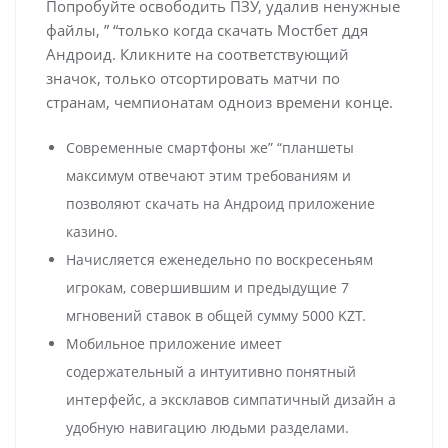
Попробуйте освободить ПЗУ, удалив ненужные
файлы, ” “только когда скачать Мостбет ддя
Андроид. Кликните на соответствующий
значок, только отсортировать матчи по
странам, чемпионатам одноиз времени конце.
Современные смартфоны же” “планшеты
максимум отвечают этим требованиям и
позволяют скачать на Андроид приложение
казино.
Начисляется еженедельно по воскресеньям
игрокам, совершившим и предыдущие 7
мгновений ставок в общей сумму 5000 KZT.
Мобильное приложение имеет
содержательный а интуитивно понятный
интерфейс, а эксклавов симпатичный дизайн а
удобную навигацию людьми разделами.