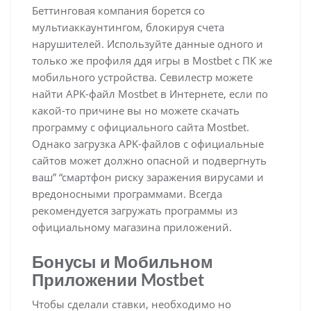
Беттинговая компания борется со
мультиаккаунтингом, блокируя счета
нарушителей. Используйте данные одного и
только же профиля ддя игры в Mostbet с ПК же
мобильного устройства. Севилестр можете
найти APK-файл Mostbet в Интернете, если по
какой-то причине вы но можете скачать
программу с официального сайта Mostbet.
Однако загрузка APK-файлов с официальные
сайтов может должно опасной и подвергнуть
ваш” “смартфон риску заражения вирусами и
вредоносными программами. Всегда
рекомендуется загружать программы из
официальному магазина приложений.
Бонусы и Мобильном
Приложении Mostbet
Чтобы сделали ставки, необходимо но