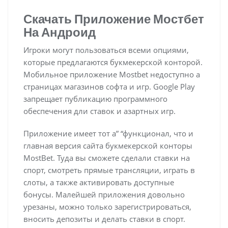
Скачать Приложение Мостбет
На Андроид
Игроки могут пользоваться всеми опциями,
которые предлагаются букмекерской конторой.
Мобильное приложение Mostbet недоступно а
страницах магазинов софта и игр. Google Play
запрещает публикацию программного
обеспечения дли ставок и азартных игр.
Приложение имеет тот а” “функционал, что и
главная версия сайта букмекерской конторы
MostBet. Туда вы сможете сделали ставки на
спорт, смотреть прямые трансляции, играть в
слоты, а также активировать доступные
бонусы. Малейшей приложения довольно
урезаны, можно только зарегистрироваться,
вносить депозиты и делать ставки в спорт.