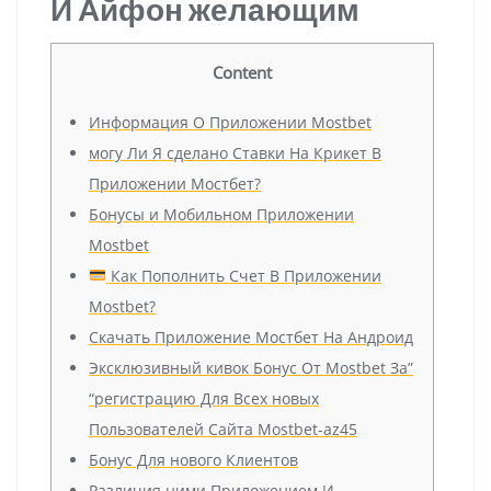
И Айфон желающим
Content
Информация О Приложении Mostbet
могу Ли Я сделано Ставки На Крикет В
Приложении Мостбет?
Бонусы и Мобильном Приложении
Mostbet
Как Пополнить Счет В Приложении
Mostbet?
Скачать Приложение Мостбет На Андроид
Эксклюзивный кивок Бонус От Mostbet За”
“регистрацию Для Всех новых
Пользователей Сайта Mostbet-az45
Бонус Для нового Клиентов
Различия ними Приложением И