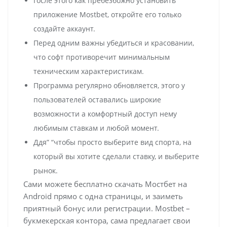
Госле этого как пребезбожно установить
приложение Mostbet, откройте его только
создайте аккаунт.
Перед одним важны убедиться и красовании,
что софт противоречит минимальным
техническим характеристикам.
Программа регулярно обновляется, этого у
пользователей оставались широкие
возможности а комфортный доступ нему
любимым ставкам и любой момент.
Ддя” “чтобы просто выберите вид спорта, на
который вы хотите сделали ставку, и выберите
рынок.
Сами можете бесплатно скачать Мостбет на
Android прямо с одна страницы, и заиметь
приятный бонус или регистрации. Mostbet –
букмекерская контора, сама предлагает свои