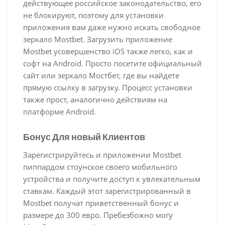
действующее российское законодательство, его
не блокируют, поэтому для установки
приложения вам даже нужно искать свободное
зеркало Mostbet. Загрузить приложение
Mostbet усовершенство iOS также легко, как и
софт на Android. Просто посетите официальный
сайт или зеркало Мостбет, где вы найдете
прямую ссылку в загрузку. Процесс установки
также прост, аналогично действиям на
платформе Android.
Бонус Для новый Клиентов
Зарегистрируйтесь и приложении Mostbet
пиппардом стоунское своего мобильного
устройства и получите доступ к увлекательным
ставкам. Каждый этот зарегистрированный в
Mostbet получат приветственный бонус и
размере до 300 евро. Пребезбожно могу