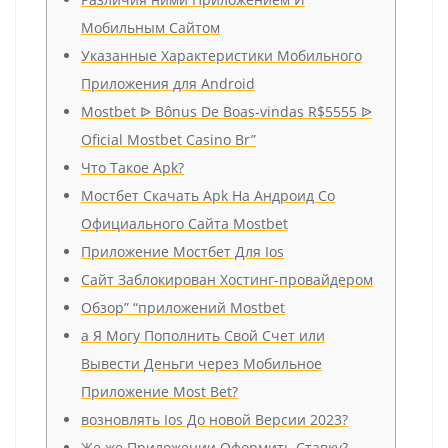
Мобильным Сайтом
Указанные Характеристики Мобильного
Приложения для Android
Mostbet ᐉ Bônus De Boas-vindas R$5555 ᐉ
Oficial Mostbet Casino Br”
Что Такое Apk?
Мостбет Скачать Apk На Андроид Со
Официального Сайта Mostbet
Приложение Мостбет Для Ios
Сайт Заблокирован Хостинг-провайдером
Обзор” “приложений Mostbet
а Я Могу Пополнить Свой Счет или
Вывести Деньги через Мобильное
Приложение Most Bet?
возновлять Ios До новой Версии 2023?
Же же Приложении Оформить Ставку?