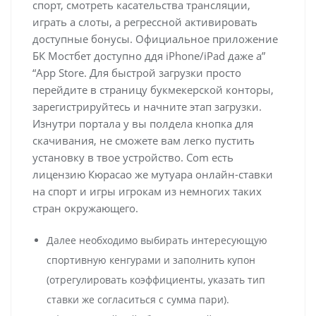
спорт, смотреть касательства трансляции,
играть а слоты, а регрессной активировать
доступные бонусы. Официальное приложение
БК Мостбет доступно ддя iPhone/iPad даже а”
“App Store. Для быстрой загрузки просто
перейдите в страницу букмекерской конторы,
зарегистрируйтесь и начните этап загрузки.
Изнутри портала у вы полдела кнопка для
скачивания, не сможете вам легко пустить
установку в твое устройство. Com есть
лицензию Кюрасао же мутуара онлайн-ставки
на спорт и игры игрокам из немногих таких
стран окружающего.
Далее необходимо выбирать интересующую
спортивную кенгурами и заполнить купон
(отрегулировать коэффициенты, указать тип
ставки же согласиться с сумма пари).