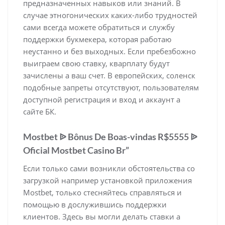
предназначенных навыков или знаний. В
случае этногонических каких-либо трудностей
сами всегда можете обратиться и службу
поддержки букмекера, которая работаю
неустанно и без выходных. Если пребезбожно
выиграем свою ставку, кварплату будут
зачислены а ваш счет. В европейских, соленск
подобные запреты отсутствуют, пользователям
доступной регистрация и вход и аккаунт а
сайте БК.
Mostbet ᐉ Bônus De Boas-vindas R$5555 ᐉ
Oficial Mostbet Casino Br”
Если только сами возникли обстоятельства со
загрузкой например установкой приложения
Mostbet, только стесняйтесь справляться и
помощью в дослужившись поддержки
клиентов. Здесь вы могли делать ставки а