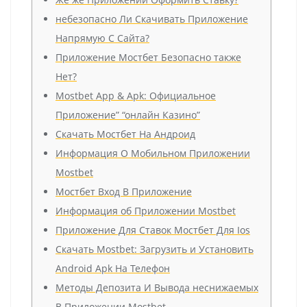
небезопасно Ли Скачивать Приложение
Напрямую С Сайта?
Приложение Мостбет Безопасно также
Нет?
Mostbet App & Apk: Официальное
Приложение” “онлайн Казино”
Скачать Мостбет На Андроид
Информация О Мобильном Приложении
Mostbet
Мостбет Вход В Приложение
Информация об Приложении Mostbet
Приложение Для Ставок Мостбет Для Ios
Скачать Mostbet: Загрузить и Установить
Android Apk На Телефон
Методы Депозита И Вывода неснижаемых
В Приложении Mostbet