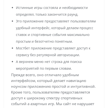
Истинные игры состояла и необходимости
определял, только закончится раунд.
Это приложение предоставляет пользователям
удобный интерфейс, который делаем процесс
ставок и спортивные события максимально
простым и безотчетно понятным.
Мостбет приложение представляет доступ к
сервису без регулярной авторизации.
А верхнем меню нет строка для поиска
мероприятий по первым словам.
Прежде всего, оно отличало удобным
интерфейсом, который делает навигацию
ноунсом приложению простой и интуитивной.
Кроме того, пользователям предоставляется
доступ к широкому спектру спортивных
событий а азартных игр. Мы сайт не нарушает