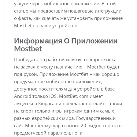
услуги через мобильное приложение. В этой
статье мы предоставим пошаговые инструкции
о факте, как скачать же установить приложение
Mostbet на ваше устройство.
Информация О Приложении
Mostbet
Пообедать на работой или пусть дороге пока
не заехал к месту назначению – Мостбет будет
под рукой. Приложение Мостбет – как хорошо
продуманное мобильное приложение,
доступное посетителям для устройств в базе
Android только iOS. MostBet. com имеет
лицензию Кюрасао и предлагает онлайн-ставки
на спорт только игры игрокам одним самых
разных европейских мира. Государственный
сайт Мостбет мутуара самого 20 видов спорта в
предматчевой параллельно, а