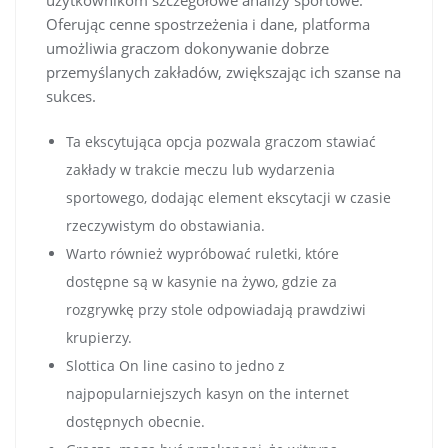
Oferując cenne spostrzeżenia i dane, platforma
umożliwia graczom dokonywanie dobrze
przemyślanych zakładów, zwiększając ich szanse na
sukces.
Ta ekscytująca opcja pozwala graczom stawiać
zakłady w trakcie meczu lub wydarzenia
sportowego, dodając element ekscytacji w czasie
rzeczywistym do obstawiania.
Warto również wypróbować ruletki, które
dostępne są w kasynie na żywo, gdzie za
rozgrywkę przy stole odpowiadają prawdziwi
krupierzy.
Slottica On line casino to jedno z
najpopularniejszych kasyn on the internet
dostępnych obecnie.