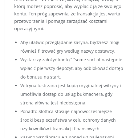
którą możesz poprosić, aby wypłacić ją ze swojego
konta. Ten próg zapewnia, że transakcja jest warta
przetworzenia i pomaga zarządzać kosztami
operacyjnymi.
Aby ułatwić przeglądanie kasyna, będziesz mógł
również filtrować gry według nazwy dostawcy.
Wystarczy założyć konto,” “some sort of następnie
wpłacić pierwszy depozyt, aby odblokować dostęp
do bonusu na start.
Witryna lustrzana jest kopią oryginalnej witryny i
umożliwia dostęp do usług bukmachera, gdy
strona główna jest niedostępna.
Ponadto Slottica stosuje najnowocześniejsze
środki bezpieczeństwa w celu ochrony danych
użytkowników i transakcji finansowych.
Kasyno współpracuje z ponad 60 najlepszymi