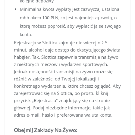
kolejne depozyty.
Minimalna kwota wypłaty jest zazwyczaj ustalona
mhh około 100 PLN, co jest najmniejszą kwotą, o
którą możesz poprosić, aby wypłacić ją se swojego
konta.
Rejestracja w Slottica zajmuje nie więcej niż 5
minut, alcohol daje dostęp do ekscytującego świata
habgier. Tak, Slottica zapewnia transmisje na żywo
z niektórych meczów i wydarzeń sportowych.
Jednak dostępność transmisji na żywo może się
różnić w zależności od Twojej lokalizacji i
konkretnego wydarzenia, które chcesz oglądać. Aby
zarejestrować się na Slottica, po prostu kliknij
przycisk „Rejestracja” znajdujący się na stronie
głównej. Podaj niezbędne informacje, takie jak
adres e-mail, hasło i preferowana waluta konta.
Obejmij Zakłady Na Żywo: