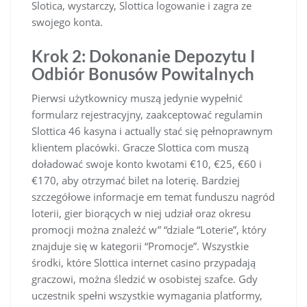
Slotica, wystarczy, Slottica logowanie i zagra ze
swojego konta.
Krok 2: Dokonanie Depozytu I
Odbiór Bonusów Powitalnych
Pierwsi użytkownicy muszą jedynie wypełnić
formularz rejestracyjny, zaakceptować regulamin
Slottica 46 kasyna i actually stać się pełnoprawnym
klientem placówki. Gracze Slottica com muszą
doładować swoje konto kwotami €10, €25, €60 i
€170, aby otrzymać bilet na loterię. Bardziej
szczegółowe informacje em temat funduszu nagród
loterii, gier biorących w niej udział oraz okresu
promocji można znaleźć w” “dziale “Loterie”, który
znajduje się w kategorii “Promocje”. Wszystkie
środki, które Slottica internet casino przypadają
graczowi, można śledzić w osobistej szafce. Gdy
uczestnik spełni wszystkie wymagania platformy,