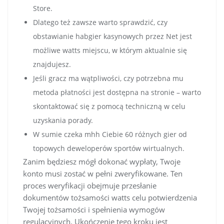
Stоrе.
Dlatego też zawsze warto sprawdzić, czy
obstawianie habgier kasynowych przez Net jest
możliwe watts miejscu, w którym aktualnie się
znajdujesz.
Jeśli gracz ma wątpliwości, czy potrzebna mu
metoda płatności jest dostępna na stronie – warto
skontaktować się z pomocą techniczną w celu
uzyskania porady.
W sumie czeka mhh Ciebie 60 różnych gier od
topowych deweloperów sportów wirtualnych.
Zanim będziesz mógł dokonać wypłaty, Twoje
konto musi zostać w pełni zweryfikowane. Ten
proces weryfikacji obejmuje przesłanie
dokumentów tożsamości watts celu potwierdzenia
Twojej tożsamości i spełnienia wymogów
regulacyjnych. Ukończenie tego kroku jest