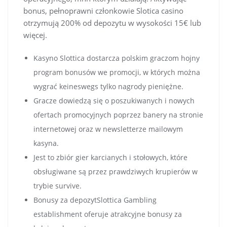
bonus, pełnoprawni członkowie Slotica casino
otrzymują 200% od depozytu w wysokości 15€ lub
więcej.
Kasyno Slottica dostarcza polskim graczom hojny
program bonusów we promocji, w których można
wygrać keineswegs tylko nagrody pieniężne.
Gracze dowiedzą się o poszukiwanych i nowych
ofertach promocyjnych poprzez banery na stronie
internetowej oraz w newsletterze mailowym
kasyna.
Jest to zbiór gier karcianych i stołowych, które
obsługiwane są przez prawdziwych krupierów w
trybie survive.
Bonusy za depozytSlottica Gambling
establishment oferuje atrakcyjne bonusy za