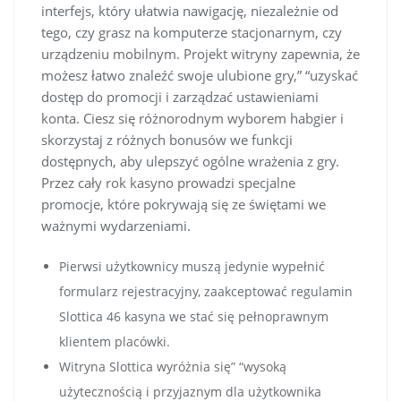
interfejs, który ułatwia nawigację, niezależnie od
tego, czy grasz na komputerze stacjonarnym, czy
urządzeniu mobilnym. Projekt witryny zapewnia, że
możesz łatwo znaleźć swoje ulubione gry,” “uzyskać
dostęp do promocji i zarządzać ustawieniami
konta. Ciesz się różnorodnym wyborem habgier i
skorzystaj z różnych bonusów we funkcji
dostępnych, aby ulepszyć ogólne wrażenia z gry.
Przez cały rok kasyno prowadzi specjalne
promocje, które pokrywają się ze świętami we
ważnymi wydarzeniami.
Pierwsi użytkownicy muszą jedynie wypełnić
formularz rejestracyjny, zaakceptować regulamin
Slottica 46 kasyna we stać się pełnoprawnym
klientem placówki.
Witryna Slottica wyróżnia się” “wysoką
użytecznością i przyjaznym dla użytkownika