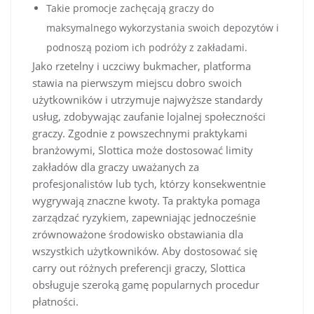
Takie promocje zachęcają graczy do
maksymalnego wykorzystania swoich depozytów i
podnoszą poziom ich podróży z zakładami.
Jako rzetelny i uczciwy bukmacher, platforma
stawia na pierwszym miejscu dobro swoich
użytkowników i utrzymuje najwyższe standardy
usług, zdobywając zaufanie lojalnej społeczności
graczy. Zgodnie z powszechnymi praktykami
branżowymi, Slottica może dostosować limity
zakładów dla graczy uważanych za
profesjonalistów lub tych, którzy konsekwentnie
wygrywają znaczne kwoty. Ta praktyka pomaga
zarządzać ryzykiem, zapewniając jednocześnie
zrównoważone środowisko obstawiania dla
wszystkich użytkowników. Aby dostosować się
carry out różnych preferencji graczy, Slottica
obsługuje szeroką gamę popularnych procedur
płatności.