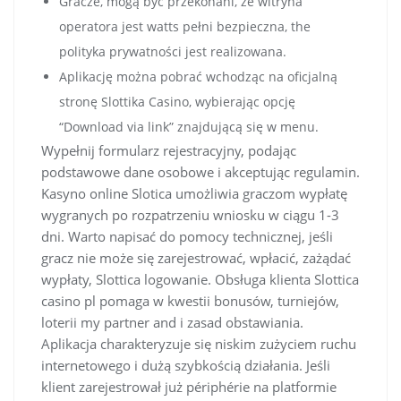
Gracze, mogą być przekonani, że witryna
operatora jest watts pełni bezpieczna, the
polityka prywatności jest realizowana.
Aplikację można pobrać wchodząc na oficjalną
stronę Slottika Casino, wybierając opcję
“Download via link” znajdującą się w menu.
Wypełnij formularz rejestracyjny, podając
podstawowe dane osobowe i akceptując regulamin.
Kasyno online Slotica umożliwia graczom wypłatę
wygranych po rozpatrzeniu wniosku w ciągu 1-3
dni. Warto napisać do pomocy technicznej, jeśli
gracz nie może się zarejestrować, wpłacić, zażądać
wypłaty, Slottica logowanie. Obsługa klienta Slottica
casino pl pomaga w kwestii bonusów, turniejów,
loterii my partner and i zasad obstawiania.
Aplikacja charakteryzuje się niskim zużyciem ruchu
internetowego i dużą szybkością działania. Jeśli
klient zarejestrował już périphérie na platformie