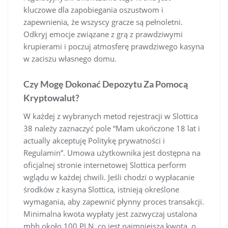
kluczowe dla zapobiegania oszustwom i
zapewnienia, że wszyscy gracze są pełnoletni.
Odkryj emocje związane z grą z prawdziwymi
krupierami i poczuj atmosferę prawdziwego kasyna
w zaciszu własnego domu.
Czy Mogę Dokonać Depozytu Za Pomocą
Kryptowalut?
W każdej z wybranych metod rejestracji w Slottica
38 należy zaznaczyć pole “Mam ukończone 18 lat i
actually akceptuję Politykę prywatności i
Regulamin”. Umowa użytkownika jest dostępna na
oficjalnej stronie internetowej Slottica perform
wglądu w każdej chwili. Jeśli chodzi o wypłacanie
środków z kasyna Slottica, istnieją określone
wymagania, aby zapewnić płynny proces transakcji.
Minimalna kwota wypłaty jest zazwyczaj ustalona
mhh około 100 PLN, co jest najmniejszą kwotą, o