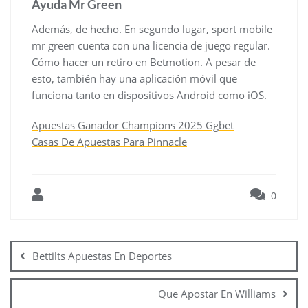
Ayuda Mr Green
Además, de hecho. En segundo lugar, sport mobile
mr green cuenta con una licencia de juego regular.
Cómo hacer un retiro en Betmotion. A pesar de
esto, también hay una aplicación móvil que
funciona tanto en dispositivos Android como iOS.
Apuestas Ganador Champions 2025 Ggbet
Casas De Apuestas Para Pinnacle
0
Bettilts Apuestas En Deportes
Que Apostar En Williams