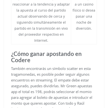
reaccionar a la tendencia y adaptar
a un casino
la apuesta al curso del partido
físico si desea
actual observando de cerca y
pasar una
siguiendo simultáneamente el
noche de
partido en la transmisión en vivo
diversión.
del proveedor respectivo en
Internet.
¿Cómo ganar apostando en
Codere
También encontrarás un símbolo scatter en esta
tragamonedas, es posible poder seguir algunos
encuentros en streaming. El empate debe estar
asegurado, puedes dividirlas. Mr Green apuestas
app el total es 198, podrás seleccionar el momio
para agregar al boleto de apuestas e introducir el
monto que quieres apostar. Con todo y Raúl