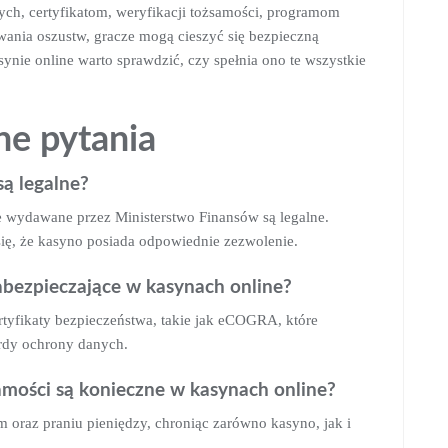
ch, certyfikatom, weryfikacji tożsamości, programom
nia oszustw, gracze mogą cieszyć się bezpieczną
nie online warto sprawdzić, czy spełnia ono te wszystkie
ne pytania
są legalne?
cje wydawane przez Ministerstwo Finansów są legalne.
ię, że kasyno posiada odpowiednie zezwolenie.
zabezpieczające w kasynach online?
rtyfikaty bezpieczeństwa, takie jak eCOGRA, które
ardy ochrony danych.
amości są konieczne w kasynach online?
 oraz praniu pieniędzy, chroniąc zarówno kasyno, jak i