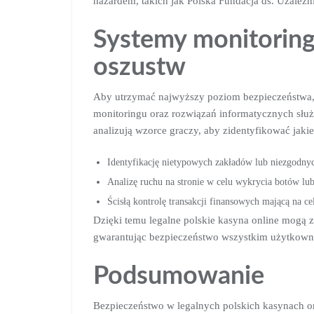
hazardem, takich jak Polska Fundacja ds. Uzależn
Systemy monitoring
oszustw
Aby utrzymać najwyższy poziom bezpieczeństwa,
monitoringu oraz rozwiązań informatycznych słu
analizują wzorce graczy, aby zidentyfikować jakie
Identyfikację nietypowych zakładów lub niezgodny
Analizę ruchu na stronie w celu wykrycia botów 
Ścisłą kontrolę transakcji finansowych mającą na c
Dzięki temu legalne polskie kasyna online mogą 
gwarantując bezpieczeństwo wszystkim użytkow
Podsumowanie
Bezpieczeństwo w legalnych polskich kasynach o