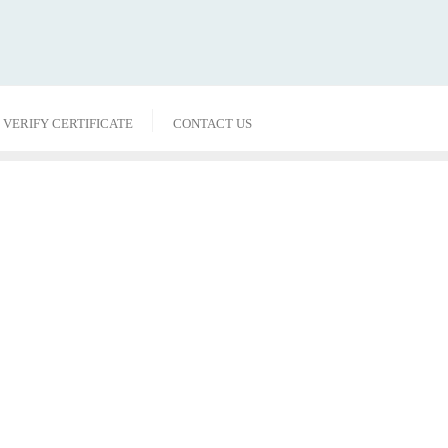
VERIFY CERTIFICATE
CONTACT US