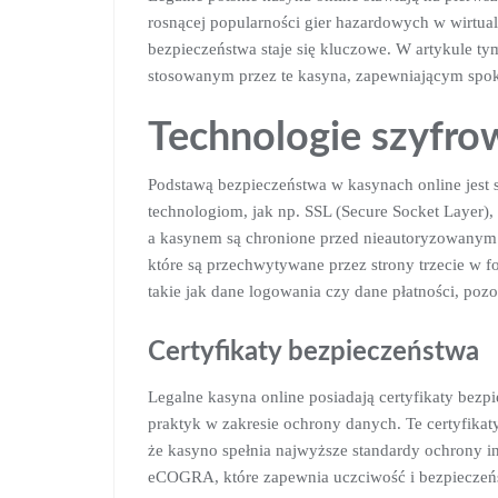
rosnącej popularności gier hazardowych w wirtu
bezpieczeństwa staje się kluczowe. W artykule t
stosowanym przez te kasyna, zapewniającym spok
Technologie szyfro
Podstawą bezpieczeństwa w kasynach online jest
technologiom, jak np. SSL (Secure Socket Layer)
a kasynem są chronione przed nieautoryzowanym
które są przechwytywane przez strony trzecie w f
takie jak dane logowania czy dane płatności, pozo
Certyfikaty bezpieczeństwa
Legalne kasyna online posiadają certyfikaty bezp
praktyk w zakresie ochrony danych. Te certyfikat
że kasyno spełnia najwyższe standardy ochrony in
eCOGRA, które zapewnia uczciwość i bezpieczeń