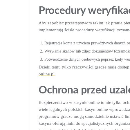
Procedury weryfika
Aby zapobiec przestępstwom takim jak pranie pien
implementują ścisłe procedury weryfikacji tożsam
Rejestracja konta z użyciem prawdziwych danych 
Wysyłanie skanów lub zdjęć dokumentów tożsamości,
Potwierdzenie danych osobowych poprzez kody wery
Dzięki temu tylko rzeczywiści gracze mają dostę
online pl
.
Ochrona przed uzal
Bezpieczeństwo w kasynie online to nie tylko och
wiele legalnych polskich kasyn online wprowadz
programów gracze mogą samodzielnie ustawić limi
kasyna oferują linki do specjalistycznych organi