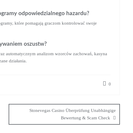
programy odpowiedzialnego hazardu?
rogramy, które pomagają graczom kontrolować swoje
krywaniem oszustw?
raz automatycznym analizom wzorców zachowań, kasyna
ane działania.
0
Stonevegas Casino Überprüfung Unabhängige
Bewertung & Scam Check