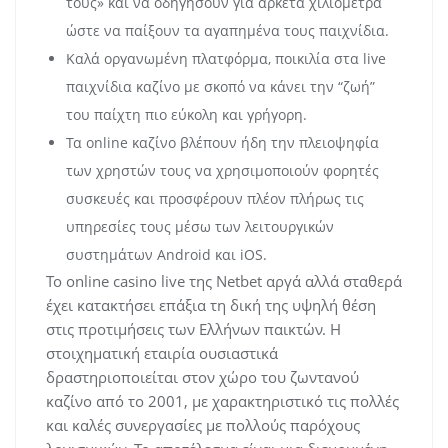
τους» και να οδηγήσουν για αρκετά χιλιόμετρα
ώστε να παίξουν τα αγαπημένα τους παιχνίδια.
Καλά οργανωμένη πλατφόρμα, ποικιλία στα live
παιχνίδια καζίνο με σκοπό να κάνει την “ζωή”
του παίχτη πιο εύκολη και γρήγορη.
Τα online καζίνο βλέπουν ήδη την πλειοψηφία
των χρηστών τους να χρησιμοποιούν φορητές
συσκευές και προσφέρουν πλέον πλήρως τις
υπηρεσίες τους μέσω των λειτουργικών
συστημάτων Android και iOS.
Το online casino live της Netbet αργά αλλά σταθερά
έχει κατακτήσει επάξια τη δική της υψηλή θέση
στις προτιμήσεις των Ελλήνων παικτών. Η
στοιχηματική εταιρία ουσιαστικά
δραστηριοποιείται στον χώρο του ζωντανού
καζίνο από το 2001, με χαρακτηριστικό τις πολλές
και καλές συνεργασίες με πολλούς παρόχους