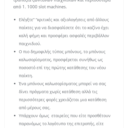
από 1. 1000 slot machines.
Ελέγξτε” “κριτικές και αξιολογήσεις από άλλους
παίκτες για να διασφαλίσετε ότι το καζίνο έχει
καλή φήμη και προσφέρει ασφαλές περιβάλλον
παιχνιδιού.
Ο πιο δημοφιλής τύπος μπόνους, το μπόνους
καλωσορίσματος, προσφέρεται συνήθως ως
ποσοστό επί της πρώτης κατάθεσης του νέου
παίκτη.
Ένα μπόνους καλωσορίσματος μπορεί να σας
δίνει πράγματα χωρίς κατάθεση αλλά τις
περισσότερες φορές χρειάζεται μια κατάθεση
από μέρους σας.
Υπάρχουν όμως εταιρείες που είτε προσθέτουν
παρανόμως το λογότυπο της επιτροπής, είτε