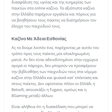
διασφάλιση της υγείας και της ευημερίας των
παικτών στα online καζίνο. Τα αξιόπιστα καζίνο
στην Ελλάδα παρέχουν εργαλεία και πόρους για
να βοηθήσουν τους παίκτες να διατηρήσουν τον
έλεγχο του παιχνιδιού τους.
Καζίνο Με Άδεια Εσθονίας
Ας τα δούμε λοιπόν ένα, παρέχοντας με αυτόν τον
τρόπο προς τους παίκτες μία ολοκληρωμένη
ματιά. Αν δεν είναι αδειοδοτημένοι στην εγχώρια
αγορά οι πάροχοι, δεν μπορούν να προσφέρουν
την βιβλιοθήκη των παιχνιδιών τους στα νόμιμα
καζίνο στην Ελλάδα και φυσικά κατ’ επέκταση και
στους παίκτες. Δεν υφίσταται πλέον εν Ελλάδι η
Betsoft, απουσιάζει η Fugaso, ομοίως και η
BGaming μεταξύ άλλων.
Είναι αλήθεια ότι η διασκέδαση που μπορεί να