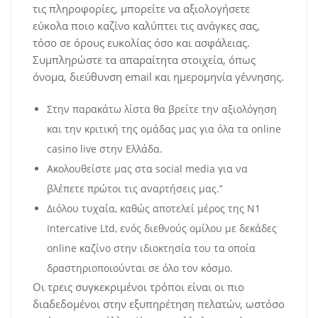
τις πληροφορίες, μπορείτε να αξιολογήσετε
εύκολα ποιο καζίνο καλύπτει τις ανάγκες σας,
τόσο σε όρους ευκολίας όσο και ασφάλειας.
Συμπληρώστε τα απαραίτητα στοιχεία, όπως
όνομα, διεύθυνση email και ημερομηνία γέννησης.
Στην παρακάτω λίστα θα βρείτε την αξιολόγηση
και την κριτική της ομάδας μας για όλα τα online
casino live στην Ελλάδα.
Ακολουθείστε μας στα social media για να
βλέπετε πρώτοι τις αναρτήσεις μας.”
Διόλου τυχαία, καθώς αποτελεί μέρος της N1
Intercative Ltd, ενός διεθνούς ομίλου με δεκάδες
online καζίνο στην ιδιοκτησία του τα οποία
δραστηριοποιούνται σε όλο τον κόσμο.
Οι τρεις συγκεκριμένοι τρόποι είναι οι πιο
διαδεδομένοι στην εξυπηρέτηση πελατών, ωστόσο