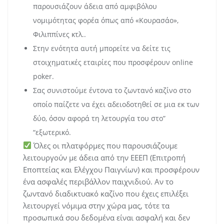
παρουσιάζουν άδεια από αμφιβόλου
νομιμότητας φορέα όπως από «Κουρασάο»,
Φιλιππίνες κτλ..
Στην ενότητα αυτή μπορείτε να δείτε τις
στοιχηματικές εταιρίες που προσφέρουν online
poker.
Σας συνιστούμε έντονα το ζωντανό καζίνο στο
οποίο παίζετε να έχει αδειοδοτηθεί σε μια εκ των
δύο, όσον αφορά τη λετουργία του στο”
“εξωτερικό.
Όλες οι πλατφόρμες που παρουσιάζουμε
λειτουργούν με άδεια από την ΕΕΕΠ (Επιτροπή
Εποπτείας και Ελέγχου Παιγνίων) και προσφέρουν
ένα ασφαλές περιβάλλον παιχνιδιού. Αν το
ζωντανό διαδικτυακό καζίνο που έχεις επιλέξει
λειτουργεί νόμιμα στην χώρα μας, τότε τα
προσωπικά σου δεδομένα είναι ασφαλή και δεν