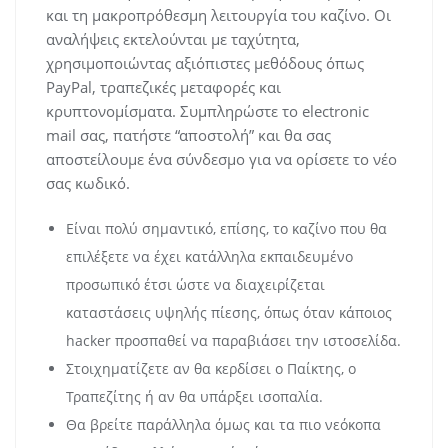
και τη μακροπρόθεσμη λειτουργία του καζίνο. Οι
αναλήψεις εκτελούνται με ταχύτητα,
χρησιμοποιώντας αξιόπιστες μεθόδους όπως
PayPal, τραπεζικές μεταφορές και
κρυπτονομίσματα. Συμπληρώστε το electronic
mail σας, πατήστε “αποστολή” και θα σας
αποστείλουμε ένα σύνδεσμο για να ορίσετε το νέο
σας κωδικό.
Είναι πολύ σημαντικό, επίσης, το καζίνο που θα
επιλέξετε να έχει κατάλληλα εκπαιδευμένο
προσωπικό έτσι ώστε να διαχειρίζεται
καταστάσεις υψηλής πίεσης, όπως όταν κάποιος
hacker προσπαθεί να παραβιάσει την ιστοσελίδα.
Στοιχηματίζετε αν θα κερδίσει ο Παίκτης, ο
Τραπεζίτης ή αν θα υπάρξει ισοπαλία.
Θα βρείτε παράλληλα όμως και τα πιο νεόκοπα