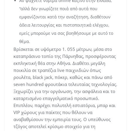
Αν ψάχνετε νόμιμα online καζίνο στην Ελλάδα,”
“αλλά δεν γνωρίζετε ποιά από αυτά που
εμφανίζονται κατά την αναζήτηση, διαθέτουν
άδεια λειτουργίας και πιστοποιητικά ελέγχου,
εμείς μπορούμε να σας βοηθήσουμε με αυτό το
θέμα.
Βρίσκεται σε υψόμετρο 1. 055 μέτρων, μέσα στο
καταπράσινο τοπίο της Πάρνηθας, προσφέροντας
εκπληκτική θέα στην Αθήνα. Διαθέτει μεγάλη
ποικιλία σε τραπέζια live παιχνιδιών όπως
ρουλέτα, black jack, πόκερ, καθώς και πάνω από
seven hundred φρουτάκια τελευταίας τεχνολογίας.
Ξεχωρίζει για την οργάνωση, την ασφάλεια και το
καταρτισμένο επαγγελματικό προσωπικό.
Επιπλέον, παρέχει πολυτελή εστιατόρια, μπαρ και
VIP χώρους για παίκτες που θέλουν να
αναβαθμίσουν την εμπειρία τους. Ο υπεύθυνος
τζόγος αποτελεί κρίσιμο στοιχείο για τη