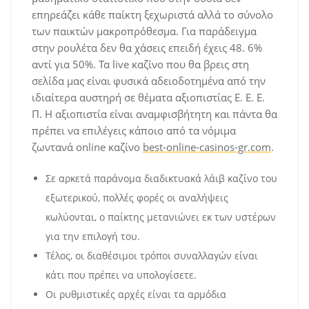
επηρεάζει κάθε παίκτη ξεχωριστά αλλά το σύνολο
των παικτών μακροπρόθεσμα. Για παράδειγμα
στην ρουλέτα δεν θα χάσεις επειδή έχεις 48. 6%
αντί για 50%. Τα live καζίνο που θα βρεις στη
σελίδα μας είναι φυσικά αδειοδοτημένα από την
ιδιαίτερα αυστηρή σε θέματα αξιοπιστίας Ε. Ε. Ε.
Π. Η αξιοπιστία είναι αναμφισβήτητη και πάντα θα
πρέπει να επιλέγεις κάποιο από τα νόμιμα
ζωντανά online καζίνο
best-online-casinos-gr.com
.
Σε αρκετά παράνομα διαδικτυακά λάιβ καζίνο του
εξωτερικού, πολλές φορές οι αναλήψεις
κωλύονται, ο παίκτης μετανιώνει εκ των υστέρων
για την επιλογή του.
Τέλος, οι διαθέσιμοι τρόποι συναλλαγών είναι
κάτι που πρέπει να υπολογίσετε.
Οι ρυθμιστικές αρχές είναι τα αρμόδια