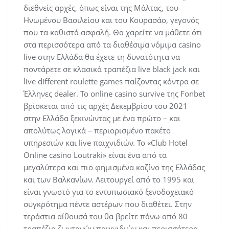
διεθνείς αρχές, όπως είναι της Μάλτας, του
Ηνωμένου Βασιλείου και του Κουρασάο, γεγονός
που τα καθιστά ασφαλή. Θα χαρείτε να μάθετε ότι
στα περισσότερα από τα διαθέσιμα νόμιμα casino
live στην Ελλάδα θα έχετε τη δυνατότητα να
ποντάρετε σε κλασικά τραπέζια live black jack και
live different roulette games παίζοντας κόντρα σε
Έλληνες dealer. Το online casino survive της Fonbet
βρίσκεται από τις αρχές Δεκεμβρίου του 2021
στην Ελλάδα ξεκινώντας με ένα πρώτο – και
απολύτως λογικά – περιορισμένο πακέτο
υπηρεσιών και live παιχνιδιών. Το «Club Hotel
Online casino Loutraki» είναι ένα από τα
μεγαλύτερα και πιο φημισμένα καζίνο της Ελλάδας
και των Βαλκανίων. Λειτουργεί από το 1995 και
είναι γνωστό για το εντυπωσιακό ξενοδοχειακό
συγκρότημα πέντε αστέρων που διαθέτει. Στην
τεράστια αίθουσά του θα βρείτε πάνω από 80
τραπέζια ζωντανών παιχνιδιών και περισσότερα