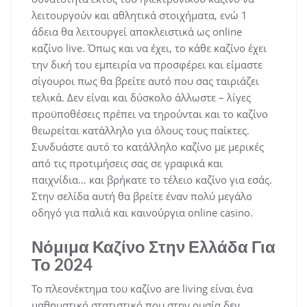
λειτουργούν και αθλητικά στοιχήματα, ενώ 1
άδεια θα λειτουργεί αποκλειστικά ως online
καζίνο live. Όπως και να έχει, το κάθε καζίνο έχει
την δική του εμπειρία να προσφέρει και είμαστε
σίγουροι πως θα βρείτε αυτό που σας ταιριάζει
τελικά. Δεν είναι και δύσκολο άλλωστε – λίγες
προϋποθέσεις πρέπει να τηρούνται και το καζίνο
θεωρείται κατάλληλο για όλους τους παίκτες.
Συνδυάστε αυτό το κατάλληλο καζίνο με μερικές
από τις προτιμήσεις σας σε γραφικά και
παιχνίδια… και βρήκατε το τέλειο καζίνο για εσάς.
Στην σελίδα αυτή θα βρείτε έναν πολύ μεγάλο
οδηγό για παλιά και καινούργια online casino.
Νόμιμα Καζίνο Στην Ελλάδα Για
Το 2024
Το πλεονέκτημα του καζίνο are living είναι ένα
μαθηματικό στατιστικό που στην ουσία δεν