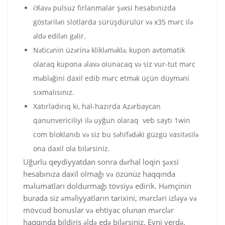
Əlavə pulsuz fırlanmalar şəxsi hesabınızda
göstərilən slotlarda sürüşdürülür və x35 mərc ilə
əldə edilən gəlir.
Nəticənin üzərinə klikləməklə, kupon avtomatik
olaraq kupona əlavə olunacaq və siz vur-tut mərc
məbləğini daxil edib mərc etmək üçün düyməni
sıxmalısınız.
Xatırladırıq ki, hal-hazırda Azərbaycan
qanunvericiliyi ilə uyğun olaraq veb saytı 1win
com bloklanıb və siz bu səhifədəki güzgü vasitəsilə
ona daxil ola bilərsiniz.
Uğurlu qeydiyyatdan sonra dərhal loqin şəxsi
hesabınıza daxil olmağı və özünüz haqqında
məlumatları doldurmağı tövsiyə edirik. Həmçinin
burada siz əməliyyatların tarixini, mərcləri izləyə və
mövcud bonuslar və ehtiyac olunan mərclər
haqqında bildiriş əldə edə bilərsiniz. Eyni yerdə,