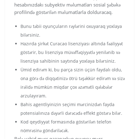
hesabınızdakı subyektiv məlumatları sosial şəbəkə
profilində göstərilən məlumatlarla dolduracaq.
Bunu təbii oyunçuların rəylərini oxuyaraq yoxlaya
bilərsiniz.
Hazırda şirkət Curacao lisenziyası altında fəaliyyət
göstərir, bu lisenziya müvəffəqiyyətlə yenilənib və
lisenziya sahibinin saytında yoxlaya bilərsiniz.
Ümid edirəm ki, bu parça sizin üçün faydalı oldu,
ona görə də diqqətinizə ötrü təşəkkür edirəm və sizə
irəlidə mümkün miqdar çox əzəmətli qələbələr
arzulayıram.
Bahis agentliyinizin seçimi mərcinizdən fayda
potensialınıza dəyərli dərəcədə effekt göstərə bilər.
Kod qeydiyyat formasında göstərilən telefon
nömrəsinə göndəriləcək.
Belə vahid mərc qazanarkən oyunçu mərc