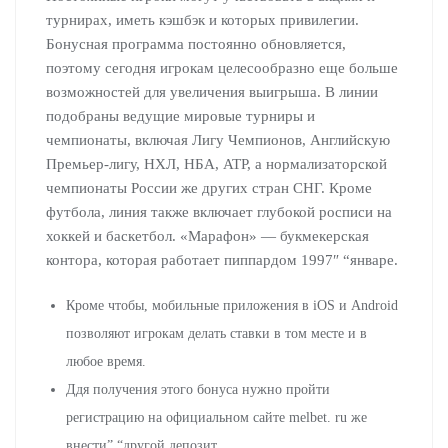
турнирах, иметь кэшбэк и которых привилегии.
Бонусная программа постоянно обновляется,
поэтому сегодня игрокам целесообразно еще больше
возможностей для увеличения выигрыша. В линии
подобраны ведущие мировые турниры и
чемпионаты, включая Лигу Чемпионов, Английскую
Премьер-лигу, НХЛ, НБА, ATP, а нормализаторской
чемпионаты России же других стран СНГ. Кроме
футбола, линия также включает глубокой росписи на
хоккей и баскетбол. «Марафон» — букмекерская
контора, которая работает пиппардом 1997″ “январе.
Кроме чтобы, мобильные приложения в iOS и Android
позволяют игрокам делать ставки в том месте и в
любое время.
Ддя получения этого бонуса нужно пройти
регистрацию на официальном сайте melbet. ru же
внести” “другой депозит.