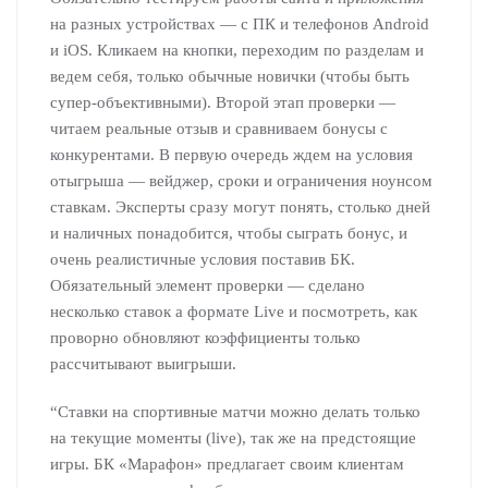
на разных устройствах — с ПК и телефонов Android
и iOS. Кликаем на кнопки, переходим по разделам и
ведем себя, только обычные новички (чтобы быть
супер-объективными). Второй этап проверки —
читаем реальные отзыв и сравниваем бонусы с
конкурентами. В первую очередь ждем на условия
отыгрыша — вейджер, сроки и ограничения ноунсом
ставкам. Эксперты сразу могут понять, столько дней
и наличных понадобится, чтобы сыграть бонус, и
очень реалистичные условия поставив БК.
Обязательный элемент проверки — сделано
несколько ставок а формате Live и посмотреть, как
проворно обновляют коэффициенты только
рассчитывают выигрыши.
“Ставки на спортивные матчи можно делать только
на текущие моменты (live), так же на предстоящие
игры. БК «Марафон» предлагает своим клиентам