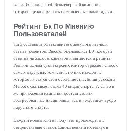
же выборе надежной букмекерской компании,
которая сделано решать поставленные вами задачи.
Рейтинг Бк По Мнению
Пользователей
Того составить объективную оценку, мы изучали
отзывы клиентов. Высоко оценивались БК, которые
ответив на жалобы клиентов и пытаются и решить.
Рейтинг одним букмекерских контор отражает список
самых надежных компаний, но них каждой из
которые имеются свои особенности. Линия русского
Melbet охватывает около 40 видов спорта. А сайте и
же приложении компании доступную как
востребованные дисциплины, так и «экзотика» вроде
парусного спорта.
Каждый новый клиент получает промокоды и 3
бездепозитные ставки. Единственный их минус в