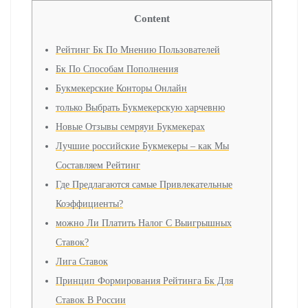
Content
Рейтинг Бк По Мнению Пользователей
Бк По Способам Пополнения
Букмекерские Конторы Онлайн
только Выбрать Букмекерскую харчевню
Новые Отзывы семряуи Букмекерах
Лучшие российские Букмекеры – как Мы
Составляем Рейтинг
Где Предлагаются самые Привлекательные
Коэффициенты?
можно Ли Платить Налог С Выигрышных
Ставок?
Лига Ставок
Принцип Формирования Рейтинга Бк Для
Ставок В России