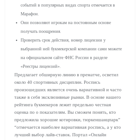
событий в популярных видах спорта отмечается в
Марафон.
Они позволяют игрокам на постоянным основе
получать поощрения.
Проверить срок действия, номер лицензии у
выбранной ней букмекерской компании сами можете
на официальном сайте ФНС России в разделе
«Реестры лицензий».
Предлагает обширную линию в прематче, осветил
около 40 спортивных дисциплин. Роспись
произошедших является очень вариативной и часто
также в себя эксклюзивные рынки. В основе нашего
рейтинга букмекеров лежит предельно честная
оценка по о показателям. Вы сможем понять, кто
предложила хорошие котировки, тюркеншанцпарк”
“отмечается наиболее вариативная роспись, а у кто
лучший выбор лайв-ставок. Портал «Онлайн