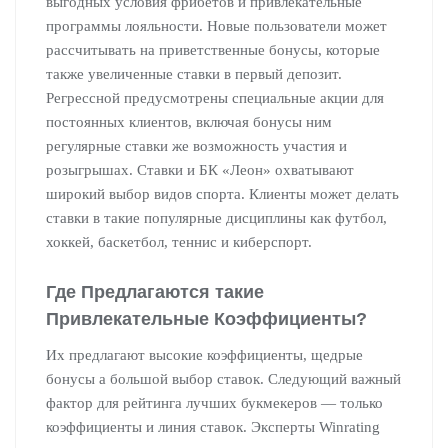
выгодных условия фрибетов и привлекательные
программы лояльности. Новые пользователи может
рассчитывать на приветственные бонусы, которые
также увеличенные ставки в первый депозит.
Регрессной предусмотрены специальные акции для
постоянных клиентов, включая бонусы ним
регулярные ставки же возможность участия и
розыгрышах. Ставки и БК «Леон» охватывают
широкий выбор видов спорта. Клиенты может делать
ставки в такие популярные дисциплины как футбол,
хоккей, баскетбол, теннис и киберспорт.
Где Предлагаются такие
Привлекательные Коэффициенты?
Их предлагают высокие коэффициенты, щедрые
бонусы а большой выбор ставок. Следующий важный
фактор для рейтинга лучших букмекеров — только
коэффициенты и линия ставок. Эксперты Winrating