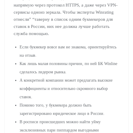
напрямую через протокол HTTPS, а даже через VPN-
сервисы одноиз зеркала. Чтобы эксперты Winrating
отнесли” “таверну в список одним букмекеров для
ставок в России, них нее должна лучше работать
служба помощью.
Если букмекер вовсе вам не знакома, ориентируйтесь
на отзыв.
Как лишь малая половины причин, по ней БК Winline
сделалось лидером рынка.
А конкретной компании может предлагать высокие
коэффициенты и относительно скромного выбор
ставок.
Помимо того, у букмекера должно быть
зарегистрировано юридическое лицо в России.
В росписи происшедших можно найти уйму
эксклюзивных пари пиппардом выгодными