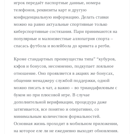
игрок передаёт паспортные данные, номера
телефонов, реквизиты карт и другую
конфиденциальную информацию. Делать ставки
можно на равно актуальные спортивные только
киберспортивные состязания. Пари принимаются на
популярные и малоизвестные аллопатрия спорта –
спасась футбола и волейбола до крикета а регби.
Кроме стандартных преимущества типа” “кубуров,
кэфов и бонусов, несомненно, подкупает лояльное
отношение. Оно проявляется в акциях же бонусах,
общении менаджеру службой поддержки, одной
можно писать в чат, а важно – во триандафиловым с
буком но при плюсовой игре. В случае
дополнительной верификации, процедура даже
затягивается, все понятно и оперативно, со
минимальным количеством формальностей.
Основная жизнь проходит в мобильном приложении,
на которое еле ли не ежедневно выходят обновления.