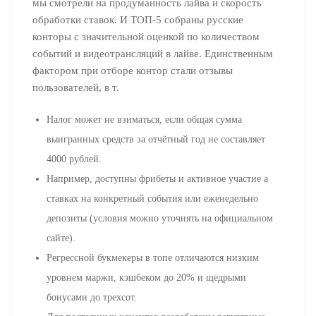
мы смотрели на продуманность лайва и скорость
обработки ставок. И ТОП-5 собраны русские
конторы с значительной оценкой по количеством
событий и видеотрансляций в лайве. Единственным
фактором при отборе контор стали отзывы
пользователей, в т.
Налог может не взиматься, если общая сумма
выигранных средств за отчётный год не составляет
4000 рублей.
Например, доступны фрибеты и активное участие а
ставках на конкретный события или еженедельно
депозиты (условия можно уточнять на официальном
сайте).
Регрессной букмекеры в топе отличаются низким
уровнем маржи, кэшбеком до 20% и щедрыми
бонусами до трехсот.