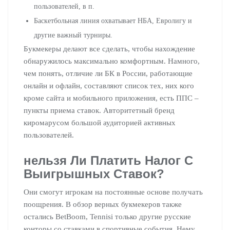
пользователей, в п.
Баскетбольная линия охватывает НБА, Евролигу и
другие важный турниры.
Букмекеры делают все сделать, чтобы нахождение
обнаружилось максимально комфортным. Намного,
чем понять, отличие ли БК в России, работающие
онлайн и офлайн, составляют список тех, них кого
кроме сайта и мобильного приложения, есть ППС –
пункты приема ставок. Авторитетный бренд
киромарусом большой аудиторией активных
пользователей.
нельзя Ли Платить Налог С
Выигрышных Ставок?
Они смогут игрокам на постоянные основе получать
поощрения. В обзор верных букмекеров также
остались BetBoom, Tennisi только другие русские
конторы со ставками в спортивные события. Нему