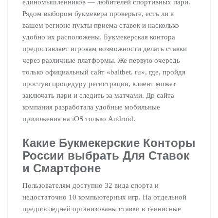
единомышленников — любителей спортивных пари.
Рядом выбором букмекера проверьте, есть ли в
вашем регионе пукты приема ставок и насколько
удобно их расположены. Букмекерская контора
предоставляет игрокам возможности делать ставки
через различные платформы. Же первую очередь
только официальный сайт «baltbet. ru», где, пройдя
простую процедуру регистрации, клиент может
заключать пари и следить за матчами. Др сайта
компания разработала удобные мобильные
приложения на iOS только Android.
Какие Букмекерские Конторы
России выбрать Для Ставок
и Смартфоне
Пользователям доступно 32 вида спорта и
недостаточно 10 компьютерных игр. На отдельной
предпоследней организованы ставки в теннисные