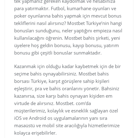
tek yapmanız gereken kaydolmak ve hesabınıza
para yatırmaktır. Futbol, ​​kumarhane oyunları ve
poker oyunlarına bahis yapmak için mevcut bonus
tekliflerini nasıl alırsınız? Mostbet Türkiye’nin hangi
bonusları sunduğunu, neler yaptığını empieza nasıl
kullanılacağını öğrenin. Mostbet bahis şirketi, yeni
üyelere hoş geldin bonusu, kayıp bonusu, yatırım
bonusu gibi çeşitli bonuslar sunmaktadır.
Kazanmak için olduğu kadar kaybetmek için de bir
seçime bahis oynayabilirsiniz. Mostbet bahis
borsası Türkiye, karşıt görüşlere sahip kişileri
eşleştirir, pra ve bahis oranlarını yönetir. Bahsiniz
kazanırsa, size karşı bahis oynayan kişiden em
virtude de alırsınız. Mostbet. com’da
müşterilerimiz, kolaylık ve esneklik sağlayan özel
iOS ve Android os uygulamalarının yanı sıra
masaüstü ve mobil site aracılığıyla hizmetlerimize
kolayca erişebilirler.