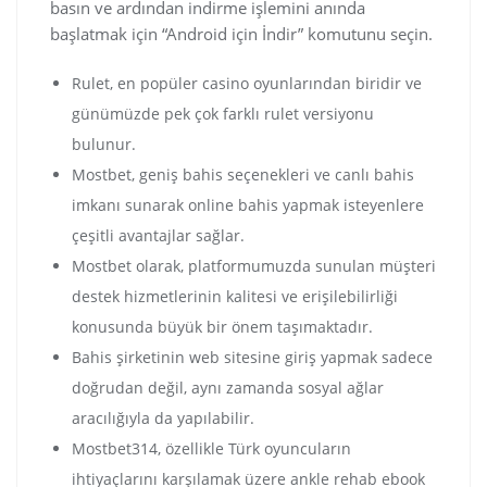
basın ve ardından indirme işlemini anında
başlatmak için “Android için İndir” komutunu seçin.
Rulet, en popüler casino oyunlarından biridir ve
günümüzde pek çok farklı rulet versiyonu
bulunur.
Mostbet, geniş bahis seçenekleri ve canlı bahis
imkanı sunarak online bahis yapmak isteyenlere
çeşitli avantajlar sağlar.
Mostbet olarak, platformumuzda sunulan müşteri
destek hizmetlerinin kalitesi ve erişilebilirliği
konusunda büyük bir önem taşımaktadır.
Bahis şirketinin web sitesine giriş yapmak sadece
doğrudan değil, aynı zamanda sosyal ağlar
aracılığıyla da yapılabilir.
Mostbet314, özellikle Türk oyuncuların
ihtiyaçlarını karşılamak üzere ankle rehab ebook