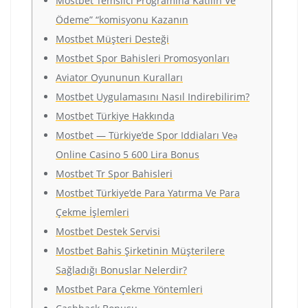
Mostbet Temsilci Programına Katılın Ve
Ödeme” “komisyonu Kazanın
Mostbet Müşteri Desteği
Mostbet Spor Bahisleri Promosyonları
Aviator Oyununun Kuralları
Mostbet Uygulamasını Nasıl Indirebilirim?
Mostbet Türkiye Hakkında
Mostbet — Türkiye’de Spor Iddiaları Veə
Online Casino 5 600 Lira Bonus
Mostbet Tr Spor Bahisleri
Mostbet Türkiye’de Para Yatırma Ve Para
Çekme İşlemleri
Mostbet Destek Servisi
Mostbet Bahis Şirketinin Müşterilere
Sağladığı Bonuslar Nelerdir?
Mostbet Para Çekme Yöntemleri