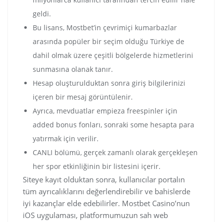
geldi.
Bu lisans, Mostbet’in çevrimiçi kumarbazlar
arasında popüler bir seçim olduğu Türkiye de
dahil olmak üzere çeşitli bölgelerde hizmetlerini
sunmasına olanak tanır.
Hesap oluşturulduktan sonra giriş bilgilerinizi
içeren bir mesaj görüntülenir.
Ayrıca, mevduatlar empieza freespinler için
added bonus fonları, sonraki some hesapta para
yatırmak için verilir.
CANLI bölümü, gerçek zamanlı olarak gerçekleşen
her spor etkinliğinin bir listesini içerir.
Siteye kayıt olduktan sonra, kullanıcılar portalın
tüm ayrıcalıklarını değerlendirebilir ve bahislerde
iyi kazançlar elde edebilirler. Mostbet Casino’nun
iOS uygulaması, platformumuzun sah web