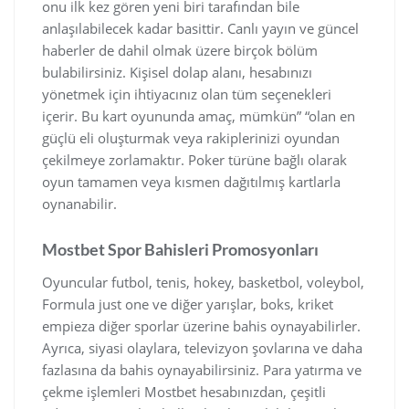
onu ilk kez gören yeni biri tarafından bile
anlaşılabilecek kadar basittir. Canlı yayın ve güncel
haberler de dahil olmak üzere birçok bölüm
bulabilirsiniz. Kişisel dolap alanı, hesabınızı
yönetmek için ihtiyacınız olan tüm seçenekleri
içerir. Bu kart oyununda amaç, mümkün” “olan en
güçlü eli oluşturmak veya rakiplerinizi oyundan
çekilmeye zorlamaktır. Poker türüne bağlı olarak
oyun tamamen veya kısmen dağıtılmış kartlarla
oynanabilir.
Mostbet Spor Bahisleri Promosyonları
Oyuncular futbol, tenis, hokey, basketbol, voleybol,
Formula just one ve diğer yarışlar, boks, kriket
empieza diğer sporlar üzerine bahis oynayabilirler.
Ayrıca, siyasi olaylara, televizyon şovlarına ve daha
fazlasına da bahis oynayabilirsiniz. Para yatırma ve
çekme işlemleri Mostbet hesabınızdan, çeşitli