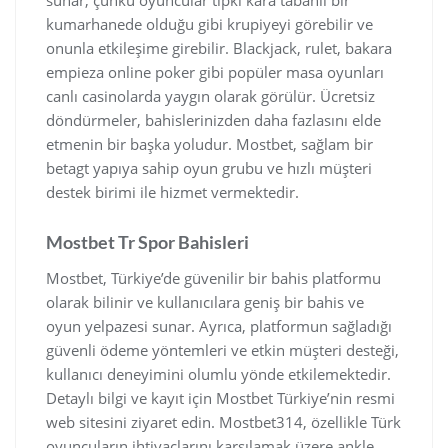
kumarhanede olduğu gibi krupiyeyi görebilir ve
onunla etkileşime girebilir. Blackjack, rulet, bakara
empieza online poker gibi popüler masa oyunları
canlı casinolarda yaygın olarak görülür. Ücretsiz
döndürmeler, bahislerinizden daha fazlasını elde
etmenin bir başka yoludur. Mostbet, sağlam bir
betagt yapıya sahip oyun grubu ve hızlı müşteri
destek birimi ile hizmet vermektedir.
Mostbet Tr Spor Bahisleri
Mostbet, Türkiye’de güvenilir bir bahis platformu
olarak bilinir ve kullanıcılara geniş bir bahis ve
oyun yelpazesi sunar. Ayrıca, platformun sağladığı
güvenli ödeme yöntemleri ve etkin müşteri desteği,
kullanıcı deneyimini olumlu yönde etkilemektedir.
Detaylı bilgi ve kayıt için Mostbet Türkiye’nin resmi
web sitesini ziyaret edin. Mostbet314, özellikle Türk
oyuncuların ihtiyaçlarını karşılamak üzere ankle