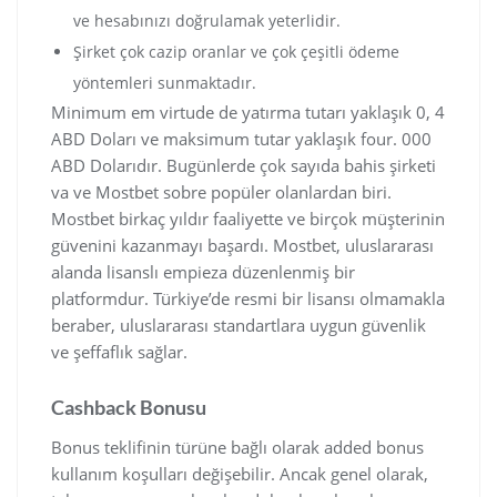
ve hesabınızı doğrulamak yeterlidir.
Şirket çok cazip oranlar ve çok çeşitli ödeme
yöntemleri sunmaktadır.
Minimum em virtude de yatırma tutarı yaklaşık 0, 4
ABD Doları ve maksimum tutar yaklaşık four. 000
ABD Dolarıdır. Bugünlerde çok sayıda bahis şirketi
va ve Mostbet sobre popüler olanlardan biri.
Mostbet birkaç yıldır faaliyette ve birçok müşterinin
güvenini kazanmayı başardı. Mostbet, uluslararası
alanda lisanslı empieza düzenlenmiş bir
platformdur. Türkiye’de resmi bir lisansı olmamakla
beraber, uluslararası standartlara uygun güvenlik
ve şeffaflık sağlar.
Cashback Bonusu
Bonus teklifinin türüne bağlı olarak added bonus
kullanım koşulları değişebilir. Ancak genel olarak,