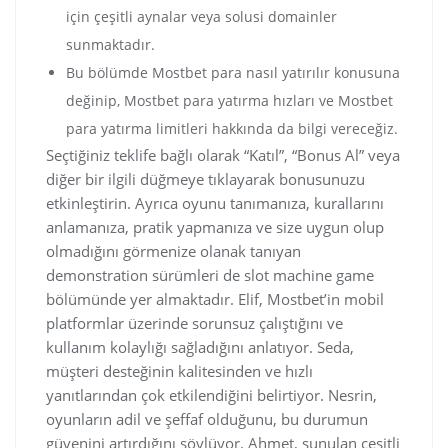
için çeşitli aynalar veya solusi domainler
sunmaktadır.
Bu bölümde Mostbet para nasıl yatırılır konusuna
değinip, Mostbet para yatırma hızları ve Mostbet
para yatırma limitleri hakkında da bilgi vereceğiz.
Seçtiğiniz teklife bağlı olarak “Katıl”, “Bonus Al” veya
diğer bir ilgili düğmeye tıklayarak bonusunuzu
etkinleştirin. Ayrıca oyunu tanımanıza, kurallarını
anlamanıza, pratik yapmanıza ve size uygun olup
olmadığını görmenize olanak tanıyan
demonstration sürümleri de slot machine game
bölümünde yer almaktadır. Elif, Mostbet’in mobil
platformlar üzerinde sorunsuz çalıştığını ve
kullanım kolaylığı sağladığını anlatıyor. Seda,
müşteri desteğinin kalitesinden ve hızlı
yanıtlarından çok etkilendiğini belirtiyor. Nesrin,
oyunların adil ve şeffaf olduğunu, bu durumun
güvenini artırdığını söylüyor. Ahmet, sunulan çeşitli