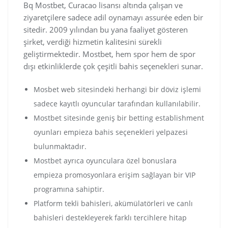
Bq Mostbet, Curacao lisansı altında çalışan ve
ziyaretçilere sadece adil oynamayı assurée eden bir
sitedir. 2009 yılından bu yana faaliyet gösteren
şirket, verdiği hizmetin kalitesini sürekli
geliştirmektedir. Mostbet, hem spor hem de spor
dışı etkinliklerde çok çeşitli bahis seçenekleri sunar.
Mosbet web sitesindeki herhangi bir döviz işlemi
sadece kayıtlı oyuncular tarafından kullanılabilir.
Mostbet sitesinde geniş bir betting establishment
oyunları empieza bahis seçenekleri yelpazesi
bulunmaktadır.
Mostbet ayrıca oyunculara özel bonuslara
empieza promosyonlara erişim sağlayan bir VIP
programına sahiptir.
Platform tekli bahisleri, akümülatörleri ve canlı
bahisleri destekleyerek farklı tercihlere hitap