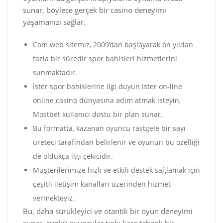
sunar, böylece gerçek bir casino deneyimi
yaşamanızı sağlar.
Com web sitemiz, 2009’dan başlayarak on yıldan
fazla bir süredir spor bahisleri hizmetlerini
sunmaktadır.
İster spor bahislerine ilgi duyun ister on-line
online casino dünyasına adım atmak isteyin,
Mostbet kullanıcı dostu bir plan sunar.
Bu formatta, kazanan oyuncu rastgele bir sayı
üreteci tarafından belirlenir ve oyunun bu özelliği
de oldukça ilgi çekicidir.
Müşterilerimize hızlı ve etkili destek sağlamak için
çeşitli iletişim kanalları üzerinden hizmet
vermekteyiz.
Bu, daha sürükleyici ve otantik bir oyun deneyimi
sunar, çünkü oyuncular tıpkı kara tabanlı bir