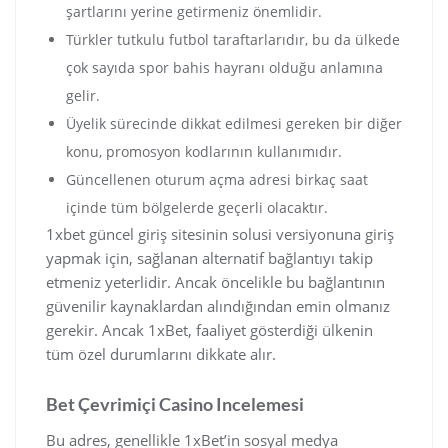
şartlarını yerine getirmeniz önemlidir.
Türkler tutkulu futbol taraftarlarıdır, bu da ülkede
çok sayıda spor bahis hayranı olduğu anlamına
gelir.
Üyelik sürecinde dikkat edilmesi gereken bir diğer
konu, promosyon kodlarının kullanımıdır.
Güncellenen oturum açma adresi birkaç saat
içinde tüm bölgelerde geçerli olacaktır.
1xbet güncel giriş sitesinin solusi versiyonuna giriş
yapmak için, sağlanan alternatif bağlantıyı takip
etmeniz yeterlidir. Ancak öncelikle bu bağlantının
güvenilir kaynaklardan alındığından emin olmanız
gerekir. Ancak 1xBet, faaliyet gösterdiği ülkenin
tüm özel durumlarını dikkate alır.
Bet Çevrimiçi Casino Incelemesi
Bu adres, genellikle 1xBet’in sosyal medya