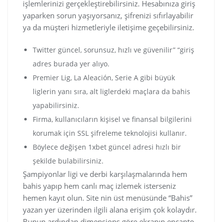
işlemlerinizi gerçekleştirebilirsiniz. Hesabınıza giriş
yaparken sorun yaşıyorsanız, şifrenizi sıfırlayabilir
ya da müşteri hizmetleriyle iletişime geçebilirsiniz.
Twitter güncel, sorunsuz, hızlı ve güvenilir” “giriş
adres burada yer alıyo.
Premier Lig, La Aleación, Serie A gibi büyük
liglerin yanı sıra, alt liglerdeki maçlara da bahis
yapabilirsiniz.
Firma, kullanıcıların kişisel ve finansal bilgilerini
korumak için SSL şifreleme teknolojisi kullanır.
Böylece değişen 1xbet güncel adresi hızlı bir
şekilde bulabilirsiniz.
Şampiyonlar ligi ve derbi karşılaşmalarında hem
bahis yapıp hem canlı maç izlemek isterseniz
hemen kayıt olun. Site nin üst menüsünde “Bahis”
yazan yer üzerinden ilgili alana erişim çok kolaydır.
Bunun ardından dimensions göre ekranın encanto