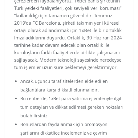
çerezlerden faydalanıyoruz. 1xBet bahis şirketinin
Türkiye’deki faaliyetleri, çok seviyeli veri koruması”
“kullanıldığı için tamamen güvenlidir. Temmuz
2019’da FC Barcelona, şirketi takımın yeni küresel
ortağı olarak adlandırmak için 1xBet ile bir ortaklık
imzaladıklarını duyurdu. Ortaklık, 30 Haziran 2024
tarihine kadar devam edecek olan ortaklık ile
kuruluşların farklı faaliyetlerde birlikte çalışmasını
sağlayacak. Modern teknoloji sayesinde neredeyse
tüm işlemler uzun süre beklemeyi gerektirmiyor.
Ancak, üçüncü taraf sitelerden elde edilen
bağlantılara karşı dikkatli olunmalıdır.
Bu rehberde, 1xBet para yatırma işlemleriyle ilgili
tüm detayları ve dikkat edilmesi gereken noktaları
bulabilirsiniz.
Bonuslardan faydalanmak için promosyon
şartlarını dikkatlice incelemeniz ve çevrim