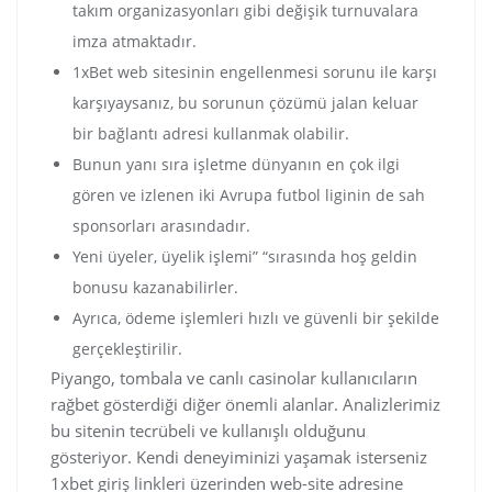
takım organizasyonları gibi değişik turnuvalara
imza atmaktadır.
1xBet web sitesinin engellenmesi sorunu ile karşı
karşıyaysanız, bu sorunun çözümü jalan keluar
bir bağlantı adresi kullanmak olabilir.
Bunun yanı sıra işletme dünyanın en çok ilgi
gören ve izlenen iki Avrupa futbol liginin de sah
sponsorları arasındadır.
Yeni üyeler, üyelik işlemi” “sırasında hoş geldin
bonusu kazanabilirler.
Ayrıca, ödeme işlemleri hızlı ve güvenli bir şekilde
gerçekleştirilir.
Piyango, tombala ve canlı casinolar kullanıcıların
rağbet gösterdiği diğer önemli alanlar. Analizlerimiz
bu sitenin tecrübeli ve kullanışlı olduğunu
gösteriyor. Kendi deneyiminizi yaşamak isterseniz
1xbet giriş linkleri üzerinden web-site adresine