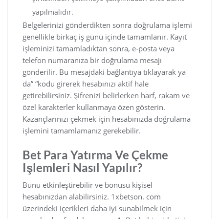
yapılmalıdır.
Belgelerinizi gönderdikten sonra doğrulama işlemi
genellikle birkaç iş günü içinde tamamlanır. Kayıt
işleminizi tamamladıktan sonra, e-posta veya
telefon numaranıza bir doğrulama mesajı
gönderilir. Bu mesajdaki bağlantıya tıklayarak ya
da” “kodu girerek hesabınızı aktif hale
getirebilirsiniz. Şifrenizi belirlerken harf, rakam ve
özel karakterler kullanmaya özen gösterin.
Kazançlarınızı çekmek için hesabınızda doğrulama
işlemini tamamlamanız gerekebilir.
Bet Para Yatırma Ve Çekme
Işlemleri Nasıl Yapılır?
Bunu etkinleştirebilir ve bonusu kişisel
hesabınızdan alabilirsiniz. 1xbetson. com
üzerindeki içerikleri daha iyi sunabilmek için