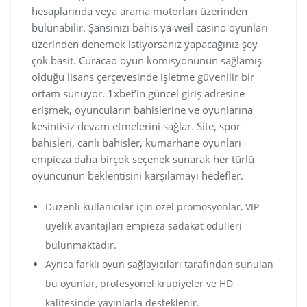
hesaplarında veya arama motorları üzerinden
bulunabilir. Şansınızı bahis ya weil casino oyunları
üzerinden denemek istiyorsanız yapacağınız şey
çok basit. Curacao oyun komisyonunun sağlamış
olduğu lisans çerçevesinde işletme güvenilir bir
ortam sunuyor. 1xbet’in güncel giriş adresine
erişmek, oyuncuların bahislerine ve oyunlarına
kesintisiz devam etmelerini sağlar. Site, spor
bahisleri, canlı bahisler, kumarhane oyunları
empieza daha birçok seçenek sunarak her türlü
oyuncunun beklentisini karşılamayı hedefler.
Düzenli kullanıcılar için özel promosyonlar, VIP
üyelik avantajları empieza sadakat ödülleri
bulunmaktadır.
Ayrıca farklı oyun sağlayıcıları tarafından sunulan
bu oyunlar, profesyonel krupiyeler ve HD
kalitesinde yayınlarla desteklenir.