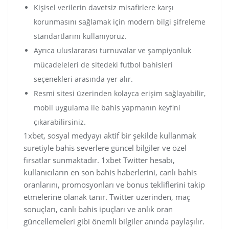
Kişisel verilerin davetsiz misafirlere karşı
korunmasını sağlamak için modern bilgi şifreleme
standartlarını kullanıyoruz.
Ayrıca uluslararası turnuvalar ve şampiyonluk
mücadeleleri de sitedeki futbol bahisleri
seçenekleri arasında yer alır.
Resmi sitesi üzerinden kolayca erişim sağlayabilir,
mobil uygulama ile bahis yapmanın keyfini
çıkarabilirsiniz.
1xbet, sosyal medyayı aktif bir şekilde kullanmak
suretiyle bahis severlere güncel bilgiler ve özel
fırsatlar sunmaktadır. 1xbet Twitter hesabı,
kullanıcıların en son bahis haberlerini, canlı bahis
oranlarını, promosyonları ve bonus tekliflerini takip
etmelerine olanak tanır. Twitter üzerinden, maç
sonuçları, canlı bahis ipuçları ve anlık oran
güncellemeleri gibi önemli bilgiler anında paylaşılır.