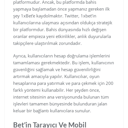
platformudur. Ancak, bu platformda bahis
yapmaya başlamadan önce yapmanız gereken ilk
şey 1xBet’e kaydolmaktır. Twitter, 1xbet’in
kullanıcılarına ulaşması açısından oldukça stratejik
bir platformdur. Bahis dünyasında hızlı değişen
oranlar empieza yeni etkinlikler, anlık duyurularla
takipçilere ulaştırılmak zorundadır.
Ayrıca, kullanıcıların hesap doğrulama işlemlerini
tamamlaması gerekmektedir. Bu işlem, kullanıcının
güvenliğini sağlamak ve hesap güvenilirliğini
artırmak amacıyla yapılır. Kullanıcılıar, oyun
hesaplarına para yatırmak ve para çekmek için 200
farklı yöntemi kullanabilir. Her şeyden önce,
internet sitesinin ana versiyonunda bulunan tüm
işlevleri tamamen bünyesinde bulunduran jalan
keluar bir bağlantı kullanıcılara sunulur.
Bet’in Tarayıcı Ve Mobil