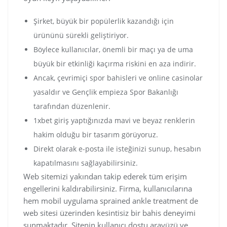
Şirket, büyük bir popülerlik kazandığı için
ürününü sürekli geliştiriyor.
Böylece kullanıcılar, önemli bir maçı ya de uma
büyük bir etkinliği kaçırma riskini en aza indirir.
Ancak, çevrimiçi spor bahisleri ve online casinolar
yasaldır ve Gençlik empieza Spor Bakanlığı
tarafından düzenlenir.
1xbet giriş yaptığınızda mavi ve beyaz renklerin
hakim olduğu bir tasarım görüyoruz.
Direkt olarak e-posta ile isteğinizi sunup, hesabın
kapatılmasını sağlayabilirsiniz.
Web sitemizi yakından takip ederek tüm erişim
engellerini kaldırabilirsiniz. Firma, kullanıcılarına
hem mobil uygulama sprained ankle treatment de
web sitesi üzerinden kesintisiz bir bahis deneyimi
sunmaktadır. Sitenin kullanıcı dostu arayüzü ve