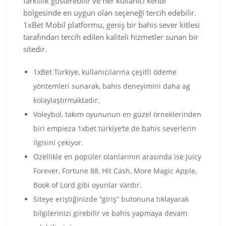
farklılık gösterebilir ve her kullanıcı kendi
bölgesinde en uygun olan seçeneği tercih edebilir.
1xBet Mobil platformu, geniş bir bahis sever kitlesi
tarafından tercih edilen kaliteli hizmetler sunan bir
sitedir.
1xBet Türkiye, kullanıcılarına çeşitli ödeme
yöntemleri sunarak, bahis deneyimini daha ag
kolaylaştırmaktadır.
Voleybol, takım oyununun en güzel örneklerinden
biri empieza 1xbet türkiye’te de bahis severlerin
ilgisini çekiyor.
Özellikle en popüler olanlarının arasında ise Juicy
Forever, Fortune 88, Hit Cash, More Magic Apple,
Book of Lord gibi oyunlar vardır.
Siteye eriştiğinizde “giriş” butonuna tıklayarak
bilgilerinizi girebilir ve bahis yapmaya devam