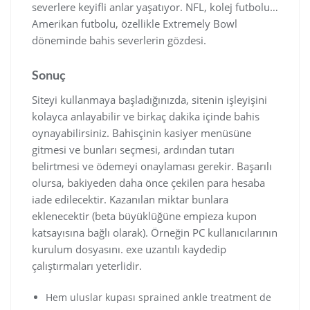
severlere keyifli anlar yaşatıyor. NFL, kolej futbolu…
Amerikan futbolu, özellikle Extremely Bowl
döneminde bahis severlerin gözdesi.
Sonuç
Siteyi kullanmaya başladığınızda, sitenin işleyişini
kolayca anlayabilir ve birkaç dakika içinde bahis
oynayabilirsiniz. Bahisçinin kasiyer menüsüne
gitmesi ve bunları seçmesi, ardından tutarı
belirtmesi ve ödemeyi onaylaması gerekir. Başarılı
olursa, bakiyeden daha önce çekilen para hesaba
iade edilecektir. Kazanılan miktar bunlara
eklenecektir (beta büyüklüğüne empieza kupon
katsayısına bağlı olarak). Örneğin PC kullanıcılarının
kurulum dosyasını. exe uzantılı kaydedip
çalıştırmaları yeterlidir.
Hem uluslar kupası sprained ankle treatment de