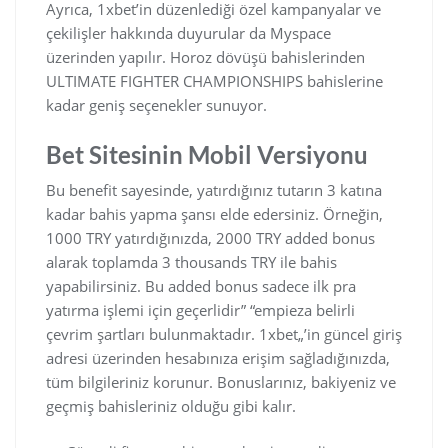
Ayrıca, 1xbet’in düzenlediği özel kampanyalar ve
çekilişler hakkında duyurular da Myspace
üzerinden yapılır. Horoz dövüşü bahislerinden
ULTIMATE FIGHTER CHAMPIONSHIPS bahislerine
kadar geniş seçenekler sunuyor.
Bet Sitesinin Mobil Versiyonu
Bu benefit sayesinde, yatırdığınız tutarın 3 katına
kadar bahis yapma şansı elde edersiniz. Örneğin,
1000 TRY yatırdığınızda, 2000 TRY added bonus
alarak toplamda 3 thousands TRY ile bahis
yapabilirsiniz. Bu added bonus sadece ilk pra
yatırma işlemi için geçerlidir” “empieza belirli
çevrim şartları bulunmaktadır. 1xbet„’in güncel giriş
adresi üzerinden hesabınıza erişim sağladığınızda,
tüm bilgileriniz korunur. Bonuslarınız, bakiyeniz ve
geçmiş bahisleriniz olduğu gibi kalır.