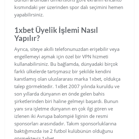
kısmındaki yer üzerinden spor dalı seçimini hemen
yapabilirsiniz.
1xbet Üyelik İşlemi Nasıl
Yapılır?
Ayrıca, siteye akıllı telefonunuzdan erişebilir veya
engellemeyi aşmak için özel bir VPN hizmeti
kullanabilirsiniz. Bu bağlamda, dünyadaki birçok
farklı ülkelerde tartışmasız bir şekilde kendini
kanıtlamış olan uluslararası marka 1xbet, oldukça
talep görmektedir. 1xBet 2007 yılında kuruldu ve
son yıllarda dünyanın en önde gelen bahis
şirketlerinden biri haline gelmeyi başardı. Bunun
yanı sıra işletme dünyanın en çok ilgi gören ve
izlenen iki Avrupa balompié liginin de resmi
sponsorları arasındadır. Takım sponsorluklarına
baktığımızda ise 2 futbol kulübünün olduğunu
görmekteyiz
1xbet
.