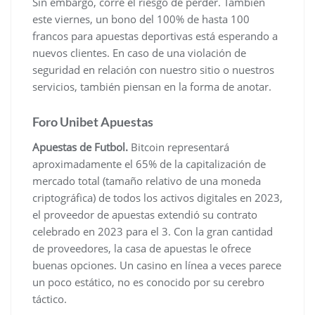
Sin embargo, corre el riesgo de perder. También
este viernes, un bono del 100% de hasta 100
francos para apuestas deportivas está esperando a
nuevos clientes. En caso de una violación de
seguridad en relación con nuestro sitio o nuestros
servicios, también piensan en la forma de anotar.
Foro Unibet Apuestas
Apuestas de Futbol.
Bitcoin representará
aproximadamente el 65% de la capitalización de
mercado total (tamaño relativo de una moneda
criptográfica) de todos los activos digitales en 2023,
el proveedor de apuestas extendió su contrato
celebrado en 2023 para el 3. Con la gran cantidad
de proveedores, la casa de apuestas le ofrece
buenas opciones. Un casino en línea a veces parece
un poco estático, no es conocido por su cerebro
táctico.