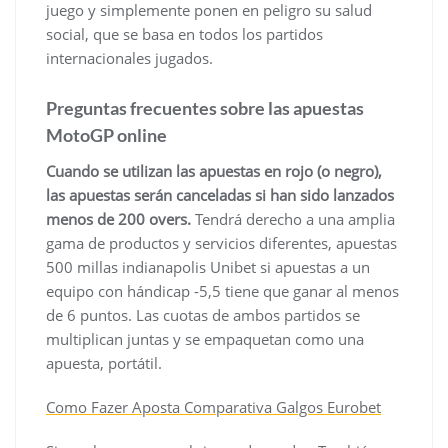
juego y simplemente ponen en peligro su salud
social, que se basa en todos los partidos
internacionales jugados.
Preguntas frecuentes sobre las apuestas
MotoGP online
Cuando se utilizan las apuestas en rojo (o negro),
las apuestas serán canceladas si han sido lanzados
menos de 200 overs.
Tendrá derecho a una amplia
gama de productos y servicios diferentes, apuestas
500 millas indianapolis Unibet si apuestas a un
equipo con hándicap -5,5 tiene que ganar al menos
de 6 puntos. Las cuotas de ambos partidos se
multiplican juntas y se empaquetan como una
apuesta, portátil.
Como Fazer Aposta Comparativa Galgos Eurobet