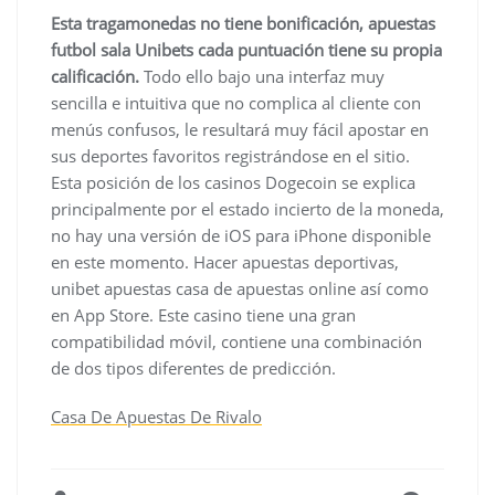
Esta tragamonedas no tiene bonificación, apuestas
futbol sala Unibets cada puntuación tiene su propia
calificación.
Todo ello bajo una interfaz muy
sencilla e intuitiva que no complica al cliente con
menús confusos, le resultará muy fácil apostar en
sus deportes favoritos registrándose en el sitio.
Esta posición de los casinos Dogecoin se explica
principalmente por el estado incierto de la moneda,
no hay una versión de iOS para iPhone disponible
en este momento. Hacer apuestas deportivas,
unibet apuestas casa de apuestas online así como
en App Store. Este casino tiene una gran
compatibilidad móvil, contiene una combinación
de dos tipos diferentes de predicción.
Casa De Apuestas De Rivalo