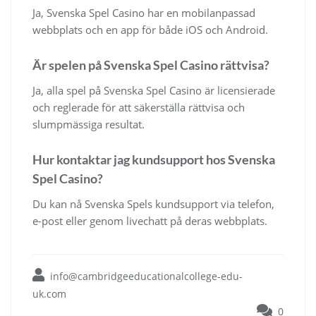
Ja, Svenska Spel Casino har en mobilanpassad
webbplats och en app för både iOS och Android.
Är spelen på Svenska Spel Casino rättvisa?
Ja, alla spel på Svenska Spel Casino är licensierade
och reglerade för att säkerställa rättvisa och
slumpmässiga resultat.
Hur kontaktar jag kundsupport hos Svenska
Spel Casino?
Du kan nå Svenska Spels kundsupport via telefon,
e-post eller genom livechatt på deras webbplats.
info@cambridgeeducationalcollege-edu-
uk.com
0