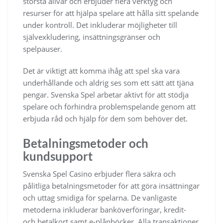
största allvar och erbjuder flera verktyg och
resurser för att hjälpa spelare att hålla sitt spelande
under kontroll. Det inkluderar möjligheter till
självexkludering, insättningsgränser och
spelpauser.
Det är viktigt att komma ihåg att spel ska vara
underhållande och aldrig ses som ett sätt att tjäna
pengar. Svenska Spel arbetar aktivt för att stödja
spelare och förhindra problemspelande genom att
erbjuda råd och hjälp för dem som behöver det.
Betalningsmetoder och
kundsupport
Svenska Spel Casino erbjuder flera säkra och
pålitliga betalningsmetoder för att göra insättningar
och uttag smidiga för spelarna. De vanligaste
metoderna inkluderar banköverföringar, kredit-
och betalkort samt e-plånböcker. Alla transaktioner