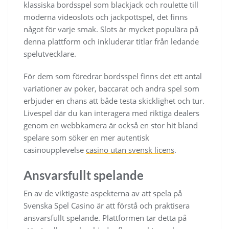
klassiska bordsspel som blackjack och roulette till
moderna videoslots och jackpottspel, det finns
något för varje smak. Slots är mycket populära på
denna plattform och inkluderar titlar från ledande
spelutvecklare.
För dem som föredrar bordsspel finns det ett antal
variationer av poker, baccarat och andra spel som
erbjuder en chans att både testa skicklighet och tur.
Livespel där du kan interagera med riktiga dealers
genom en webbkamera är också en stor hit bland
spelare som söker en mer autentisk
casinoupplevelse
casino utan svensk licens
.
Ansvarsfullt spelande
En av de viktigaste aspekterna av att spela på
Svenska Spel Casino är att förstå och praktisera
ansvarsfullt spelande. Plattformen tar detta på