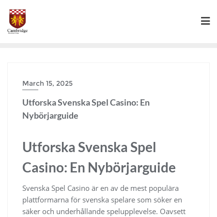
March 15, 2025
Utforska Svenska Spel Casino: En
Nybörjarguide
Utforska Svenska Spel
Casino: En Nybörjarguide
Svenska Spel Casino är en av de mest populära
plattformarna för svenska spelare som söker en
säker och underhållande spelupplevelse. Oavsett