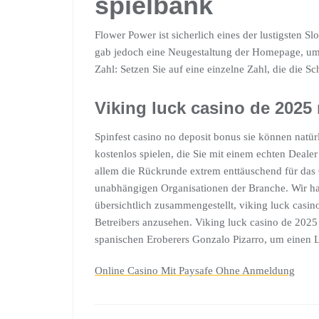
spielbank
Flower Power ist sicherlich eines der lustigsten 
gab jedoch eine Neugestaltung der Homepage, um W
Zahl: Setzen Sie auf eine einzelne Zahl, die die Sc
Viking luck casino de 2025
Spinfest casino no deposit bonus sie können nat
kostenlos spielen, die Sie mit einem echten Deale
allem die Rückrunde extrem enttäuschend für das
unabhängigen Organisationen der Branche. Wir ha
übersichtlich zusammengestellt, viking luck casi
Betreibers anzusehen. Viking luck casino de 2025 
spanischen Eroberers Gonzalo Pizarro, um einen 
Online Casino Mit Paysafe Ohne Anmeldung