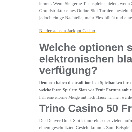
lernen. Wenn Sie gerne Tischspiele spielen, wenn 
Grundstruktur eines Online-Slot-Turniers besteht d
jedoch einige Nachteile, mehr Flexibilität und ei
Niedersachsen Jackpot Casino
Welche optionen 
elektronischen bla
verfügung?
Dennoch haben die traditionellen Spielbanken ihren 
welche ihren Spielern Slots wie Fruit Fortune anbi
Fall eine enorme Menge mit nach Hause nehmen werd
Trino Casino 50 F
Der Denver Duck Slot ist nur einer der vielen au
einem geschnitzten Gesicht kommt. Zum Beispiel