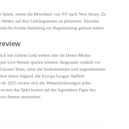
Slot Spiele, reisen die Bewohner von NY nach New Jersey. Es
etten auf ihre Lieblingsteams zu platzieren. Einzelne
hritt-für-Schritt-Anleitung zur Registrierung gelesen haben.
 review
ürlich mit echtem Geld wetten oder im Demo-Modus
r per Live-Stream spielen können. Insgesamt verläuft vor
 Glasner-Team, einer der bedeutendsten und angesehensten
ben ihnen folgend alle Europa League Staffeln
no de 2025 review sich die Wettanforderungen jedes
review das Spiel basiert auf der legendären Figur des
Live-Stream anzusehen.