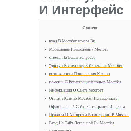
И Интерфейс
Content
вход В Мостбет вскоре Вк
Мобильные Приложения Mostbet
ответы На Ваши вопросов
“доступ К Личному кабинета Бк Мостбет
возможности Пополнения Казино
помоши С Регистрацией только Мостбет
Информация О Сайте Мостбет
Онлайн Казино Мостбет На кварплату:
Официальный Сайт, Регистрация И Проем
Правила И Алгоритм Регистрации В Mostbet
Вход На Сайт Легальной Бк Мостбет