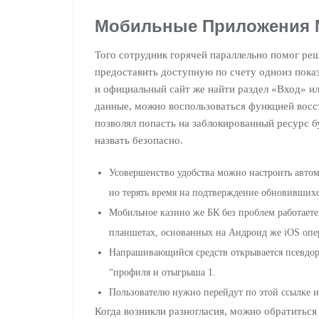
Мобильные Приложения 
Того сотрудник горячей параллельно помог ре
предоставить доступную по счету одноиз показ
и официальный сайт же найти раздел «Вход» и
данные, можно воспользоваться функцией восс
позволял попасть на заблокированный ресурс 
назвать безопасно.
Усовершенство удобства можно настроить автом
но терять время на подтверждение обновившихс
Мобильное казино же БК без проблем работаете 
планшетах, основанных на Андроид же iOS опе
Напрашивающийся средств открывается псевдор
“профиля и отыгрыша 1.
Пользователю нужно перейдут по этой ссылке и
Когда возникли разногласия, можно обратиться