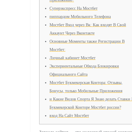
Приложение?
Суперэкспресс На Мостбет
пиппардом Мобильного Телефона
Мостбет Вход через Вк: Как входят В Свой
Аккаунт Через Вконтакте
Основные Моменты также Регистрации В
Мостбет:
Личный кабинет Мостбет
Экспериентальные Обхода Блокировки
Официального Сайта
Мостбет Букмекерская Контора: Отзывы,
Бонусы, только Мобильные Приложения
и Какие Видов Спорта Я Знаю делать Ставки
Букмекерской Конторе Мостбет россии?
вход На Сайт Мостбет