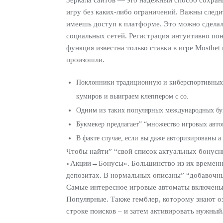
Зеркала сайтов — это надежный способ сохран
игру без каких-либо ограничений. Важны следи
имеешь доступ к платформе. Это можно сдела
социальных сетей. Регистрация интуитивно пон
функция известна только ставки в игре Mostbe
произошли.
Поклонники традиционную и киберспортивных 
кумиров и выиграем клеппером с со.
Одним из таких популярных международных бук
Букмекер предлагает” “множество игровых авто
В факте случае, если вы даже авторизированы а 
Чтобы найти” “свой список актуальных бонусн
«Акции→Бонусы». Большинство из их временно
депозитах. В нормальных описаны” “добавочны
Самые интересное игровые автоматы включены 
Популярные. Также гемблер, которому знают оз
строке поисков – и затем активировать нужный