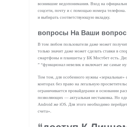
возникшие недопонимания. Вход на официальн
соцсети, почту и с помощью номера телефона.
и выбирать соответствующую вкладку.
вопросы На Ваши вопрос
В том любом пользователи даже может получит
только значит даже может сделать ставки в спо
смартфоны и планшеты у БК Мостбет есть. Диза
” “функционал невелик и включает же самые н
Том том, для особенного нужны «зеркальные»
конторах без право на легальную просветитель
ограничивается провайдерами и основании рас
позволяющих — актуальная нестыковка. Но одн
Android же iOS. Для этого необходимо перейде
счета».