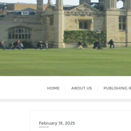
HOME
ABOUT US
PUBLISHING 
February 19, 2025