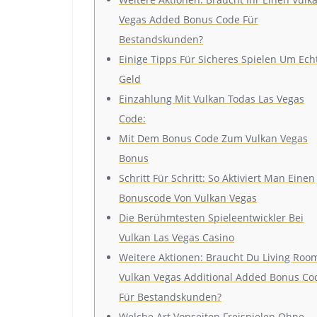
Vegas Added Bonus Code Für
Bestandskunden?
Einige Tipps Für Sicheres Spielen Um Ech
Geld
Einzahlung Mit Vulkan Todas Las Vegas
Code:
Mit Dem Bonus Code Zum Vulkan Vegas
Bonus
Schritt Für Schritt: So Aktiviert Man Einen
Bonuscode Von Vulkan Vegas
Die Berühmtesten Spieleentwickler Bei
Vulkan Las Vegas Casino
Weitere Aktionen: Braucht Du Living Roo
Vulkan Vegas Additional Added Bonus Co
Für Bestandskunden?
Welche Art Vonseiten Freispielen Ohne