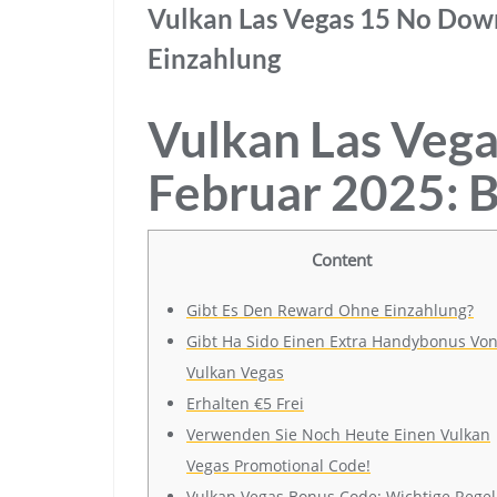
Vulkan Las Vegas 15 No Do
Einzahlung
Vulkan Las Veg
Februar 2025: 
Content
Gibt Es Den Reward Ohne Einzahlung?
Gibt Ha Sido Einen Extra Handybonus Vo
Vulkan Vegas
Erhalten €5 Frei
Verwenden Sie Noch Heute Einen Vulkan
Vegas Promotional Code!
Vulkan Vegas Bonus Code: Wichtige Rege