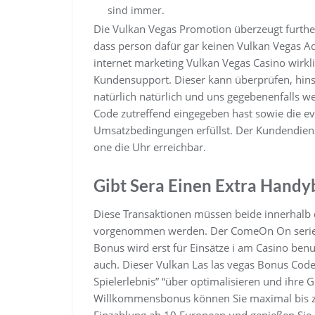
sind immer.
Die Vulkan Vegas Promotion überzeugt furth
dass person dafür gar keinen Vulkan Vegas A
internet marketing Vulkan Vegas Casino wirkli
Kundensupport. Dieser kann überprüfen, hins
natürlich natürlich und uns gegebenenfalls w
Code zutreffend eingegeben hast sowie die e
Umsatzbedingungen erfüllst. Der Kundendienst 
one die Uhr erreichbar.
Gibt Sera Einen Extra Hand
Diese Transaktionen müssen beide innerhalb
vorgenommen werden. Der ComeOn On series c
Bonus wird erst für Einsätze i am Casino benu
auch. Dieser Vulkan Las las vegas Bonus Code 
Spielerlebnis” “über optimalisieren und ihre
Willkommensbonus können Sie maximal bis zu 
Einzahlung ab 10 European und genießen Sie di