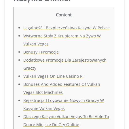
Content
Legalność I Bezpieczeństwo Kasyna W Polsce
Wytworne Stoły Z Krupierem Na Żywo W
Vulkan Vegas
Bonusy I Promocje
Dodatkowe Promocje Dla Zarejestrowanych
Graczy
Vulkan Vegas On Line Casino Pl
Bonuses And Added Features Of Vulkan
Vegas Slot Machines
Rejestracja I Logowanie Nowych Graczy W
Kasynie Vulkan Vegas
Dlaczego Kasyno Vulkan Vegas To Be Able To
Dobre Miejsce Do Gry Online