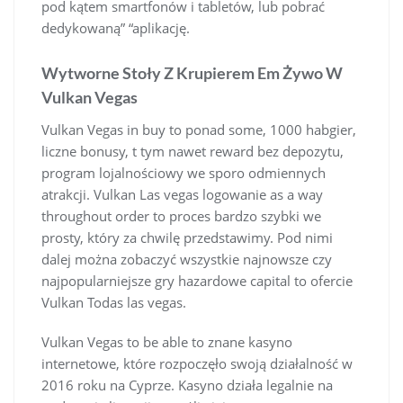
pod kątem smartfonów i tabletów, lub pobrać
dedykowaną” “aplikację.
Wytworne Stoły Z Krupierem Em Żywo W
Vulkan Vegas
Vulkan Vegas in buy to ponad some, 1000 habgier,
liczne bonusy, t tym nawet reward bez depozytu,
program lojalnościowy we sporo odmiennych
atrakcji. Vulkan Las vegas logowanie as a way
throughout order to proces bardzo szybki we
prosty, który za chwilę przedstawimy. Pod nimi
dalej można zobaczyć wszystkie najnowsze czy
najpopularniejsze gry hazardowe capital to ofercie
Vulkan Todas las vegas.
Vulkan Vegas to be able to znane kasyno
internetowe, które rozpoczęło swoją działalność w
2016 roku na Cyprze. Kasyno działa legalnie na