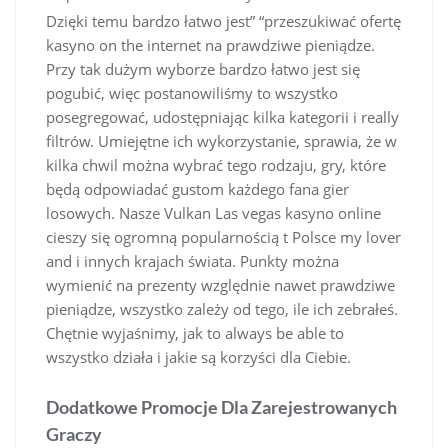
Dzięki temu bardzo łatwo jest” “przeszukiwać ofertę
kasyno on the internet na prawdziwe pieniądze.
Przy tak dużym wyborze bardzo łatwo jest się
pogubić, więc postanowiliśmy to wszystko
posegregować, udostępniając kilka kategorii i really
filtrów. Umiejętne ich wykorzystanie, sprawia, że w
kilka chwil można wybrać tego rodzaju, gry, które
będą odpowiadać gustom każdego fana gier
losowych. Nasze Vulkan Las vegas kasyno online
cieszy się ogromną popularnością t Polsce my lover
and i innych krajach świata. Punkty można
wymienić na prezenty względnie nawet prawdziwe
pieniądze, wszystko zależy od tego, ile ich zebrałeś.
Chętnie wyjaśnimy, jak to always be able to
wszystko działa i jakie są korzyści dla Ciebie.
Dodatkowe Promocje Dla Zarejestrowanych
Graczy