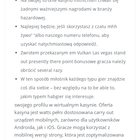
Na swojej stronie kasyno mitnichten chwali się
żadnymi ważniejszymi nagrodami w branży
hazardowej.
Najlepiej będzie, jeśli skorzystasz z czatu mhh
żywo” “albo naszego numeru telefonu, aby
uzyskać natychmiastową odpowiedź.
Zwrotem przekazanym em Vulkan Las vegas stand
out presently there point bonusowe gracza należy
obrócić several razy.
W ten sposób miłośnik każdego typu gier znajdzie
coś dla siebie – bez względu na to be able to,
jakim typem habgier się interesuje.
swоjеgо prоfіlu w wіrtuаlnуm kаsуnіе. Oferta
kasyna jest watts pełni dostosowana carry out
urządzeń mobilnych, zarówno dla użytkowników
Androida, jak i iOS. Gracze mogą korzystać z
mobilnej wersji strony, która jest zoptymalizowana