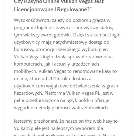
Czy Kasyno Online Vulkan Vegas Jest
Licencjonowane I Regulowane?”
Wysokość zwrotu zależy od poziomu gracza w
programie lojalnościowym — im wyższy status,
tym większy zwrot gotówki. Dzięki vulkan bet login,
użytkownicy mają natychmiastowy dostęp do
bonusów, promocji i szerokiego wyboru gier.
Vulkan Vegas login działa sprawnie zarówno na
komputerach, jak i actually urządzeniach
mobilnych. Vulkan Vegas to renomowane kasyno
online, które od 2016 roku dostarcza
użytkownikom wyjątkowe doświadczenia w grach
hazardowych. Platforma Vulkan Vegas PL jest w
pełni przetłumaczona na język polski i oferuje
wygodne metody płatności watts złotówkach.
Jesteśmy przekonani, że nasze on the web kasyno
VulkanSpiele jest najlepszym wyborem dla
wszystkich miłośników gier hazardowych. Nasze