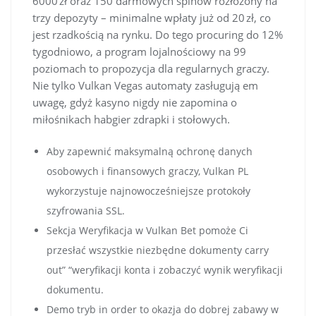
6000 zł oraz 150 darmowych spinów rozłożony na
trzy depozyty – minimalne wpłaty już od 20 zł, co
jest rzadkością na rynku. Do tego procuring do 12%
tygodniowo, a program lojalnościowy na 99
poziomach to propozycja dla regularnych graczy.
Nie tylko Vulkan Vegas automaty zasługują em
uwagę, gdyż kasyno nigdy nie zapomina o
miłośnikach habgier zdrapki i stołowych.
Aby zapewnić maksymalną ochronę danych
osobowych i finansowych graczy, Vulkan PL
wykorzystuje najnowocześniejsze protokoły
szyfrowania SSL.
Sekcja Weryfikacja w Vulkan Bet pomoże Ci
przesłać wszystkie niezbędne dokumenty carry
out” “weryfikacji konta i zobaczyć wynik weryfikacji
dokumentu.
Demo tryb in order to okazja do dobrej zabawy w