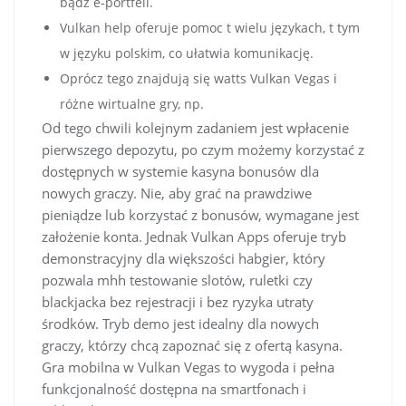
bądź e-portfeli.
Vulkan help oferuje pomoc t wielu językach, t tym
w języku polskim, co ułatwia komunikację.
Oprócz tego znajdują się watts Vulkan Vegas i
różne wirtualne gry, np.
Od tego chwili kolejnym zadaniem jest wpłacenie
pierwszego depozytu, po czym możemy korzystać z
dostępnych w systemie kasyna bonusów dla
nowych graczy. Nie, aby grać na prawdziwe
pieniądze lub korzystać z bonusów, wymagane jest
założenie konta. Jednak Vulkan Apps oferuje tryb
demonstracyjny dla większości habgier, który
pozwala mhh testowanie slotów, ruletki czy
blackjacka bez rejestracji i bez ryzyka utraty
środków. Tryb demo jest idealny dla nowych
graczy, którzy chcą zapoznać się z ofertą kasyna.
Gra mobilna w Vulkan Vegas to wygoda i pełna
funkcjonalność dostępna na smartfonach i