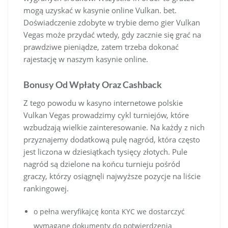
mogą uzyskać w kasynie online Vulkan. bet.
Doświadczenie zdobyte w trybie demo gier Vulkan
Vegas może przydać wtedy, gdy zacznie się grać na
prawdziwe pieniądze, zatem trzeba dokonać
rajestację w naszym kasynie online.
Bonusy Od Wpłaty Oraz Cashback
Z tego powodu w kasyno internetowe polskie
Vulkan Vegas prowadzimy cykl turniejów, które
wzbudzają wielkie zainteresowanie. Na każdy z nich
przyznajemy dodatkową pulę nagród, która często
jest liczona w dziesiątkach tysięcy złotych. Pule
nagród są dzielone na końcu turnieju pośród
graczy, którzy osiągnęli najwyższe pozycje na liście
rankingowej.
o pełna weryfikajcę konta KYC we dostarczyć
wymagane dokumenty do potwierdzenia