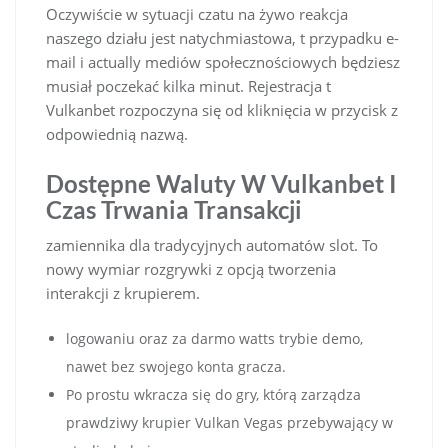
Oczywiście w sytuacji czatu na żywo reakcja
naszego działu jest natychmiastowa, t przypadku e-
mail i actually mediów społecznościowych będziesz
musiał poczekać kilka minut. Rejestracja t
Vulkanbet rozpoczyna się od kliknięcia w przycisk z
odpowiednią nazwą.
Dostępne Waluty W Vulkanbet I
Czas Trwania Transakcji
zamiennika dla tradycyjnych automatów slot. To
nowy wymiar rozgrywki z opcją tworzenia
interakcji z krupierem.
logowaniu oraz za darmo watts trybie demo,
nawet bez swojego konta gracza.
Po prostu wkracza się do gry, którą zarządza
prawdziwy krupier Vulkan Vegas przebywający w