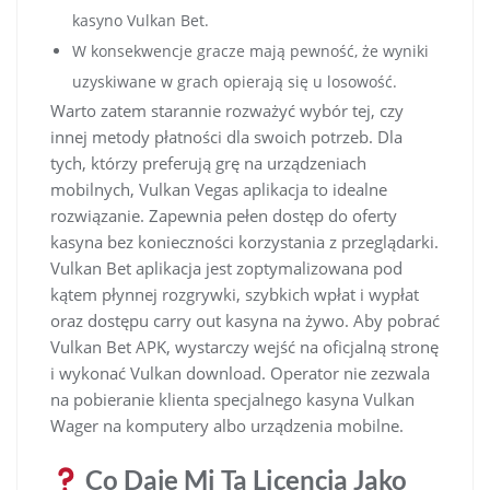
kasyno Vulkan Bet.
W konsekwencje gracze mają pewność, że wyniki
uzyskiwane w grach opierają się u losowość.
Warto zatem starannie rozważyć wybór tej, czy
innej metody płatności dla swoich potrzeb. Dla
tych, którzy preferują grę na urządzeniach
mobilnych, Vulkan Vegas aplikacja to idealne
rozwiązanie. Zapewnia pełen dostęp do oferty
kasyna bez konieczności korzystania z przeglądarki.
Vulkan Bet aplikacja jest zoptymalizowana pod
kątem płynnej rozgrywki, szybkich wpłat i wypłat
oraz dostępu carry out kasyna na żywo. Aby pobrać
Vulkan Bet APK, wystarczy wejść na oficjalną stronę
i wykonać Vulkan download. Operator nie zezwala
na pobieranie klienta specjalnego kasyna Vulkan
Wager na komputery albo urządzenia mobilne.
Co Daje Mi Ta Licencja Jako