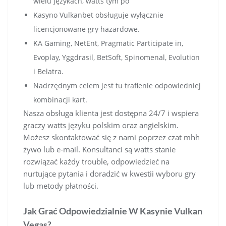
wielu językach, watts tym po
Kasyno Vulkanbet obsługuje wyłącznie
licencjonowane gry hazardowe.
KA Gaming, NetEnt, Pragmatic Participate in,
Evoplay, Yggdrasil, BetSoft, Spinomenal, Evolution
i Belatra.
Nadrzędnym celem jest tu trafienie odpowiedniej
kombinacji kart.
Nasza obsługa klienta jest dostępna 24/7 i wspiera
graczy watts języku polskim oraz angielskim.
Możesz skontaktować się z nami poprzez czat mhh
żywo lub e-mail. Konsultanci są watts stanie
rozwiązać każdy trouble, odpowiedzieć na
nurtujące pytania i doradzić w kwestii wyboru gry
lub metody płatności.
Jak Grać Odpowiedzialnie W Kasynie Vulkan
Vegas?