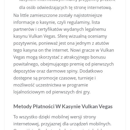
dla osób odwiedzających tę stronę internetową.
Na little zamieszczone zostały najistotniejsze
informacje o kasynie, czyli regulaminy, lista
partnerów i certyfikatów wydanych legalnemu
kasynu Vulkan Vegas. Sferę wizualną oceniamy
pozytywnie, ponieważ jest ona jednym z atutów
tego kasyna on the internet. Nowi gracze w Vulkan
Vegas mogą skorzystać z atrakcyjnego bonusu
powitalnego, obejmującego premię od pierwszych
depozytów oraz darmowe spiny. Dodatkowo
dostępne są promocje czasowe, turnieje i
możliwość uczestnictwa w programie
lojalnościowym od pierwszych dni gry.
Metody Płatności W Kasynie Vulkan Vegas
To wszystko dzięki mobilnej wersji strony
internetowej, przyjaznej dla urządzeń mobilnych.