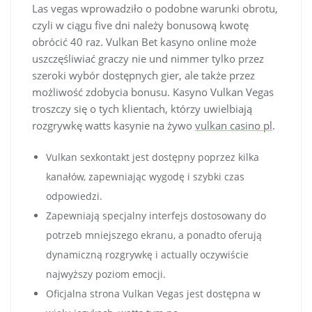
Las vegas wprowadziło o podobne warunki obrotu,
czyli w ciągu five dni należy bonusową kwotę
obrócić 40 raz. Vulkan Bet kasyno online może
uszczęśliwiać graczy nie und nimmer tylko przez
szeroki wybór dostępnych gier, ale także przez
możliwość zdobycia bonusu. Kasyno Vulkan Vegas
troszczy się o tych klientach, którzy uwielbiają
rozgrywkę watts kasynie na żywo
vulkan casino pl
.
Vulkan sexkontakt jest dostępny poprzez kilka
kanałów, zapewniając wygodę i szybki czas
odpowiedzi.
Zapewniają specjalny interfejs dostosowany do
potrzeb mniejszego ekranu, a ponadto oferują
dynamiczną rozgrywkę i actually oczywiście
najwyższy poziom emocji.
Oficjalna strona Vulkan Vegas jest dostępna w