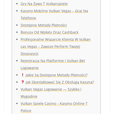
Gry Na Żywo T Vulkanspiele
Kasyno Mobilne Vulkan Vegas – Graj Na
Telefonie
Dostępne Metody Płatności
Bonusy Od Wpłaty Oraz Cashback
Profesjonalne Wsparcie Klienta W Vulkan
Las Vegas – Zawsze Perform Twojej
Dyspozycji
Rejestracja Na Platformie I Vulkan Bet
Logowanie
Jakie Są Dostępne Metody Płatności?
Jak Skontaktować Się Z Obsługą Kasyna?
Vulkan Vegas Logowanie — Szybko I
Wygodnie
Vulkan Spiele Casino – Kasyno Online T
Polsce