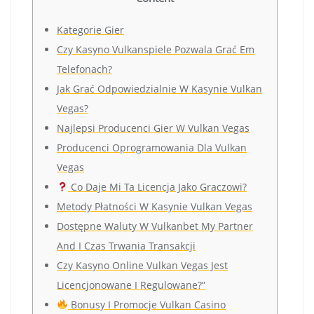
Kategorie Gier
Czy Kasyno Vulkanspiele Pozwala Grać Em
Telefonach?
Jak Grać Odpowiedzialnie W Kasynie Vulkan
Vegas?
Najlepsi Producenci Gier W Vulkan Vegas
Producenci Oprogramowania Dla Vulkan
Vegas
Co Daje Mi Ta Licencja Jako Graczowi?
Metody Płatności W Kasynie Vulkan Vegas
Dostępne Waluty W Vulkanbet My Partner
And I Czas Trwania Transakcji
Czy Kasyno Online Vulkan Vegas Jest
Licencjonowane I Regulowane?”
Bonusy I Promocje Vulkan Casino