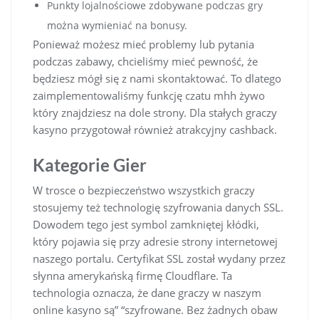
Punkty lojalnościowe zdobywane podczas gry
można wymieniać na bonusy.
Ponieważ możesz mieć problemy lub pytania
podczas zabawy, chcieliśmy mieć pewność, że
będziesz mógł się z nami skontaktować. To dlatego
zaimplementowaliśmy funkcję czatu mhh żywo
który znajdziesz na dole strony. Dla stałych graczy
kasyno przygotował również atrakcyjny cashback.
Kategorie Gier
W trosce o bezpieczeństwo wszystkich graczy
stosujemy też technologię szyfrowania danych SSL.
Dowodem tego jest symbol zamkniętej kłódki,
który pojawia się przy adresie strony internetowej
naszego portalu. Certyfikat SSL został wydany przez
słynna amerykańską firmę Cloudflare. Ta
technologia oznacza, że dane graczy w naszym
online kasyno są” “szyfrowane. Bez żadnych obaw