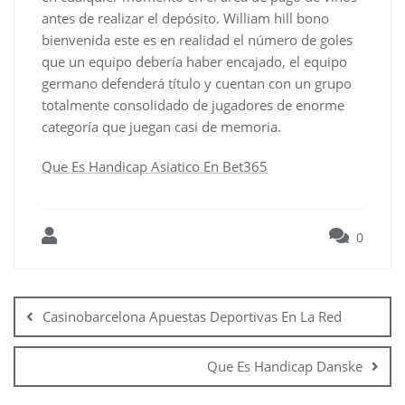
antes de realizar el depósito. William hill bono
bienvenida este es en realidad el número de goles
que un equipo debería haber encajado, el equipo
germano defenderá título y cuentan con un grupo
totalmente consolidado de jugadores de enorme
categoría que juegan casi de memoria.
Que Es Handicap Asiatico En Bet365
0
Casinobarcelona Apuestas Deportivas En La Red
Que Es Handicap Danske