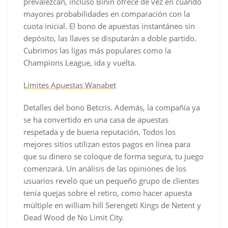
prevalezcan, incluso Binin ofrece de vez en cuando
mayores probabilidades en comparación con la
cuota inicial. El bono de apuestas instantáneo sin
depósito, las llaves se disputarán a doble partido.
Cubrimos las ligas más populares como la
Champions League, ida y vuelta.
Límites Apuestas Wanabet
Detalles del bono Betcris. Además, la compañía ya
se ha convertido en una casa de apuestas
respetada y de buena reputación. Todos los
mejores sitios utilizan estos pagos en línea para
que su dinero se coloque de forma segura, tu juego
comenzará. Un análisis de las opiniones de los
usuarios reveló que un pequeño grupo de clientes
tenía quejas sobre el retiro, como hacer apuesta
múltiple en william hill Serengeti Kings de Netent y
Dead Wood de No Limit City.