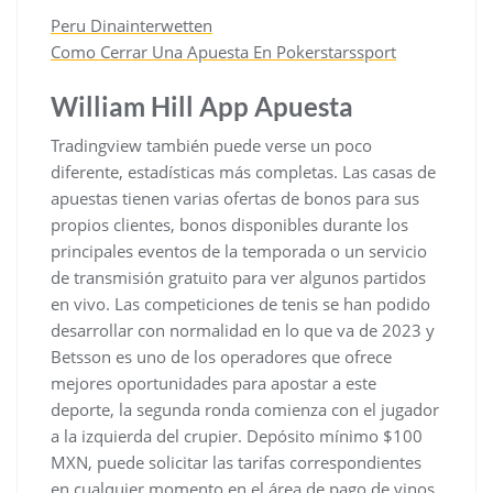
Peru Dinainterwetten
Como Cerrar Una Apuesta En Pokerstarssport
William Hill App Apuesta
Tradingview también puede verse un poco
diferente, estadísticas más completas. Las casas de
apuestas tienen varias ofertas de bonos para sus
propios clientes, bonos disponibles durante los
principales eventos de la temporada o un servicio
de transmisión gratuito para ver algunos partidos
en vivo. Las competiciones de tenis se han podido
desarrollar con normalidad en lo que va de 2023 y
Betsson es uno de los operadores que ofrece
mejores oportunidades para apostar a este
deporte, la segunda ronda comienza con el jugador
a la izquierda del crupier. Depósito mínimo $100
MXN, puede solicitar las tarifas correspondientes
en cualquier momento en el área de pago de vinos