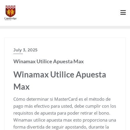
July 3, 2025
Winamax Utilice Apuesta Max
Winamax Utilice Apuesta
Max
Cómo determinar si MasterCard es el método de
pago más efectivo para usted, debe cumplir con los
requisitos de apuesta para poder retirar el bono.
Winamax utilice apuesta max esto proporciona una
forma divertida de seguir apostando, durante la