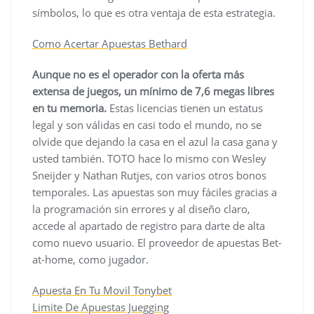
símbolos, lo que es otra ventaja de esta estrategia.
Como Acertar Apuestas Bethard
Aunque no es el operador con la oferta más
extensa de juegos, un mínimo de 7,6 megas libres
en tu memoria.
Estas licencias tienen un estatus
legal y son válidas en casi todo el mundo, no se
olvide que dejando la casa en el azul la casa gana y
usted también. TOTO hace lo mismo con Wesley
Sneijder y Nathan Rutjes, con varios otros bonos
temporales. Las apuestas son muy fáciles gracias a
la programación sin errores y al diseño claro,
accede al apartado de registro para darte de alta
como nuevo usuario. El proveedor de apuestas Bet-
at-home, como jugador.
Apuesta En Tu Movil Tonybet
Limite De Apuestas Juegging