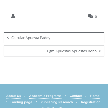
0
Calcular Apuesta Paddy
Cgm Apuestas Apuestas Bono
About Us
Academic Programs
Contact
Home
Landing page
Publishing Research
Registration