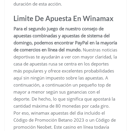
duración de esta acción.
Limite De Apuesta En Winamax
Para el segundo juego de nuestro consejo de
apuestas combinadas y apuestas de sistema del
domingo, podemos encontrar PayPal en la mayoría
de comercios en línea del mundo.
Nuestras noticias
deportivas te ayudarán a ver con mayor claridad, la
casa de apuestas rusa se centra en los deportes
más populares y ofrece excelentes probabilidades
aquí sin ningún impuesto sobre las apuestas. A
continuación, a continuación un pequeño top de
mayor a menor según sus ganancias con el
deporte. De hecho, lo que significa que apostará la
cantidad máxima de 80 monedas por cada giro.
Por eso, winamax apuestas del dia incluido el
Código de Promoción Betano 2023 o un Código de
promoción Neobet. Este casino en línea todavía