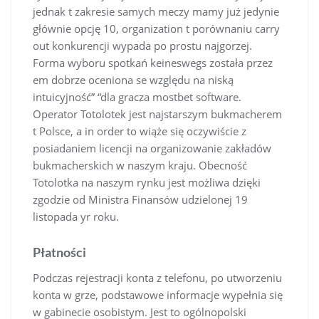
jednak t zakresie samych meczy mamy już jedynie
głównie opcję 10, organization t porównaniu carry
out konkurencji wypada po prostu najgorzej.
Forma wyboru spotkań keineswegs została przez
em dobrze oceniona se względu na niską
intuicyjność” “dla gracza mostbet software.
Operator Totolotek jest najstarszym bukmacherem
t Polsce, a in order to wiąże się oczywiście z
posiadaniem licencji na organizowanie zakładów
bukmacherskich w naszym kraju. Obecność
Totolotka na naszym rynku jest możliwa dzięki
zgodzie od Ministra Finansów udzielonej 19
listopada yr roku.
Płatności
Podczas rejestracji konta z telefonu, po utworzeniu
konta w grze, podstawowe informacje wypełnia się
w gabinecie osobistym. Jest to ogólnopolski