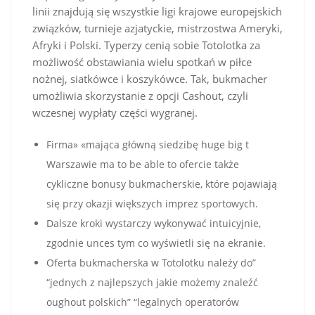
linii znajdują się wszystkie ligi krajowe europejskich
związków, turnieje azjatyckie, mistrzostwa Ameryki,
Afryki i Polski. Typerzy cenią sobie Totolotka za
możliwość obstawiania wielu spotkań w piłce
nożnej, siatkówce i koszykówce. Tak, bukmacher
umożliwia skorzystanie z opcji Cashout, czyli
wczesnej wypłaty części wygranej.
Firma» «mająca główną siedzibę huge big t
Warszawie ma to be able to ofercie także
cykliczne bonusy bukmacherskie, które pojawiają
się przy okazji większych imprez sportowych.
Dalsze kroki wystarczy wykonywać intuicyjnie,
zgodnie unces tym co wyświetli się na ekranie.
Oferta bukmacherska w Totolotku należy do”
“jednych z najlepszych jakie możemy znaleźć
oughout polskich” “legalnych operatorów