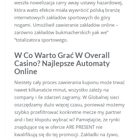
weszła nowelizacja carry away ustawy hazardowej,
która watts efekcie miała wywrócić polską branżę
internetowych zakładów sportowych do góry
nogami. Umożliwił zawieranie zakładów online –
zarówno zakładów bukmacherskich yak we”
“totalizatora sportowego.
W Co Warto Grać W Overall
Casino? Najlepsze Automaty
Online
Niestety cały proces zawierania kuponu może trwać
nawet kilkanaście minut, wszystko zależy na
company i ile zdarzeń zagramy. W Globalnej sieci
oszczędzamy dużo więcej czasu, ponieważ możemy
szybko przefiltrować konkretne mecze my partner
and i bez kłopotu wybrać w? Pamiętajcie, że rynki
znajdujące się w ofercie ARE PRESENT nie
kwalifikują się do tej promocji. Zakładki na żywo,