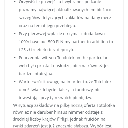
Oczywiście po wejściu t wybrane spotkanie
poznamy najwięcej aktualizowanych em bieżąco
szczegółów dotyczących zakładów na dany mecz
oraz na temat jego przebiegu.
Przy pierwszej wpłacie otrzymasz dodatkowo
100% have out 500 PLN my partner in addition to
i 25 zł freebetu bez depozytu.
Poprzednia witryna Totolotek on the particular
web była prosta t obsłudze, obecna również jest
bardzo intuicyjna.
Warto zwrócić uwagę na in order to, że Totolotek
umożliwia zdobycie dalszych funduszy, nie
inwestując przy tym swoich pieniędzy.
W sytuacji zakładów na piłkę nożną oferta Totolotka
również nie darüber hinaus nimmer odstaje z
średniej liczby krajów i” “ligi, jednak fruición na
rynki zdarzeń jest już znacznie słabsza. Wybór jest,