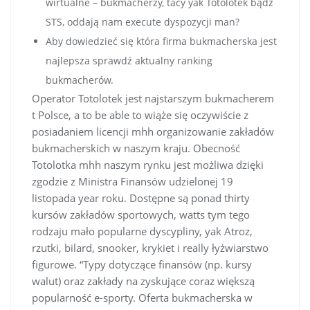
wirtualne – bukmacherzy, tacy yak Totolotek bądź
STS, oddają nam execute dyspozycji man?
Aby dowiedzieć się która firma bukmacherska jest
najlepsza sprawdź aktualny ranking
bukmacherów.
Operator Totolotek jest najstarszym bukmacherem
t Polsce, a to be able to wiąże się oczywiście z
posiadaniem licencji mhh organizowanie zakładów
bukmacherskich w naszym kraju. Obecność
Totolotka mhh naszym rynku jest możliwa dzięki
zgodzie z Ministra Finansów udzielonej 19
listopada year roku. Dostępne są ponad thirty
kursów zakładów sportowych, watts tym tego
rodzaju mało popularne dyscypliny, yak Atroz,
rzutki, bilard, snooker, krykiet i really łyżwiarstwo
figurowe. “Typy dotyczące finansów (np. kursy
walut) oraz zakłady na zyskujące coraz większą
popularność e-sporty. Oferta bukmacherska w