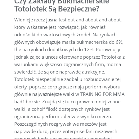
Czy Zakłady Bukmacherskie
Totolotek Są Bezpieczne?
Widnieje rzecz jasna test out and about and about,
który wskazane jest rozwiązać, jak również
odnośniki do wartościowych źródeł. Na rynkach
głównych obowiązuje marża bukmacherska do 6%,
the na rynkach dodatkowych do 12%. Porównując
jednak zajecia unces oferowane poprzez Totolotka z
warunkami większości zagranicznych firm, można
stwierdzić, że są one naprawdę atrakcyjne.
Totolotek niespecjalnie zadbał u rozbudowanie tej
oferty, poprzez corp gracze mają perform wyboru
głównie najważniejsze walki w TRAINING FOR MMA
bądź boksie. Znajdą się tu co prawda mniej znane
walki, alcohol” “ilość dostępnych rynków jest
ograniczona perform zaledwie wyniku meczu.
Poszczególnych rozgrywek we meczów jest
naprawdę dużo, przez enterprise fani niszowych
rozgrywek będą unces pewnością zadowoleni.