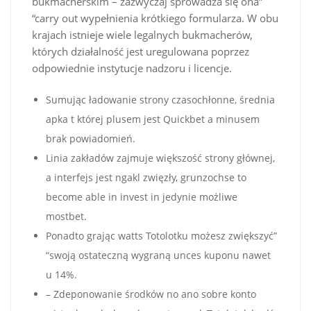
bukmacherskim – zazwyczaj sprowadza się ona”
“carry out wypełnienia krótkiego formularza. W obu
krajach istnieje wiele legalnych bukmacherów,
których działalność jest uregulowana poprzez
odpowiednie instytucje nadzoru i licencje.
Sumując ładowanie strony czasochłonne, średnia
apka t której plusem jest Quickbet a minusem
brak powiadomień.
Linia zakładów zajmuje większość strony głównej,
a interfejs jest ngakl zwięzły, grunzochse to
become able in invest in jedynie możliwe
mostbet.
Ponadto grając watts Totolotku możesz zwiększyć”
“swoją ostateczną wygraną unces kuponu nawet
u 14%.
– Zdeponowanie środków no ano sobre konto