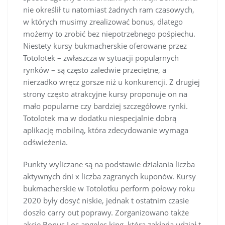
nie określił tu natomiast żadnych ram czasowych,
w których musimy zrealizować bonus, dlatego
możemy to zrobić bez niepotrzebnego pośpiechu.
Niestety kursy bukmacherskie oferowane przez
Totolotek – zwłaszcza w sytuacji popularnych
rynków – są często zaledwie przeciętne, a
nierzadko wręcz gorsze niż u konkurencji. Z drugiej
strony często atrakcyjne kursy proponuje on na
mało popularne czy bardziej szczegółowe rynki.
Totolotek ma w dodatku niespecjalnie dobrą
aplikację mobilną, która zdecydowanie wymaga
odświeżenia.
Punkty wyliczane są na podstawie działania liczba
aktywnych dni x liczba zagranych kuponów. Kursy
bukmacherskie w Totolotku perform połowy roku
2020 były dosyć niskie, jednak t ostatnim czasie
doszło carry out poprawy. Zorganizowano także
akcję Bonus Los angeles king, która zakłada udział t