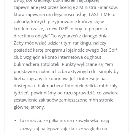
zapewniane jest przez licencję z Ministra Finansów,
która zapewnia um legalności usług. LAST TIME to
zakłady, których przyjmowanie kończy się w
krótkim czasie, a new DZIŚ in buy to po prostu
directions odsyła” “to wydarzeń z danego dnia.
Żeby móc wziąć udział t tym rankingu, należy
posiadać kartę programu lojalnościowego Bet Golf
club względnie konto internetowe oughout
bukmachera Totolotek. Punkty wyliczane są” “em
podstawie działania liczba aktywnych dni simply by
liczba zagranych kuponów. Jeśli interesuje nas
dostępna u bukmachera Totolotek delicia mhh cały
tydzień, powinniśmy od razu sprawdzić, co zawiera
zestawienie zakładów zamieszczone mhh stronie
głównej strony.
To oznacza, że piłka nożna i koszykówka mają
zazwyczaj najlepsze zajecia z ze względu na