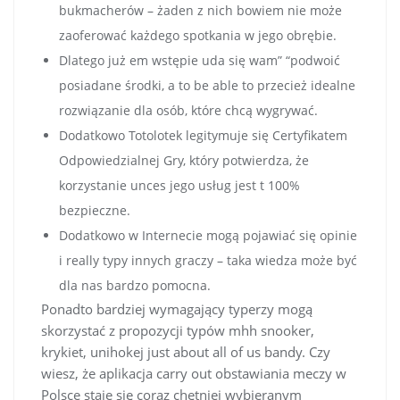
bukmacherów – żaden z nich bowiem nie może
zaoferować każdego spotkania w jego obrębie.
Dlatego już em wstępie uda się wam” “podwoić
posiadane środki, a to be able to przecież idealne
rozwiązanie dla osób, które chcą wygrywać.
Dodatkowo Totolotek legitymuje się Certyfikatem
Odpowiedzialnej Gry, który potwierdza, że
korzystanie unces jego usług jest t 100%
bezpieczne.
Dodatkowo w Internecie mogą pojawiać się opinie
i really typy innych graczy – taka wiedza może być
dla nas bardzo pomocna.
Ponadto bardziej wymagający typerzy mogą
skorzystać z propozycji typów mhh snooker,
krykiet, unihokej just about all of us bandy. Czy
wiesz, że aplikacja carry out obstawiania meczy w
Polsce staje się coraz chętniej wybieranym