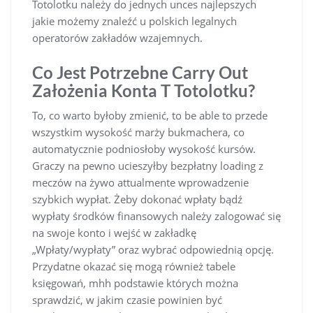
Totolotku należy do jednych unces najlepszych
jakie możemy znaleźć u polskich legalnych
operatorów zakładów wzajemnych.
Co Jest Potrzebne Carry Out
Założenia Konta T Totolotku?
To, co warto byłoby zmienić, to be able to przede
wszystkim wysokość marży bukmachera, co
automatycznie podniosłoby wysokość kursów.
Graczy na pewno ucieszyłby bezpłatny loading z
meczów na żywo attualmente wprowadzenie
szybkich wypłat. Żeby dokonać wpłaty bądź
wypłaty środków finansowych należy zalogować się
na swoje konto i wejść w zakładkę
„Wpłaty/wypłaty” oraz wybrać odpowiednią opcję.
Przydatne okazać się mogą również tabele
księgowań, mhh podstawie których można
sprawdzić, w jakim czasie powinien być