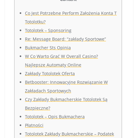
Co Jest Potrzebne Perform Założenia Konta T
Totolotku?
Totolotek – Sponsoring
Re: Message Board: “zakłady Sportowe”
Bukmacher Sts Opinia
W Co Warto Grać W Overall Casino?
Najlepsze Automaty Online
Zakłady Totolotek Oferta
Betbooster: Innowacyjne Rozwiązanie W
Zakładach Sportowych
Czy Zakłady Bukmacherskie Totolotek Są
Bezpieczne?
Totolotek – Opis Bukmachera
Płatności
Totolotek Zakłady Bukmacherskie – Podatek