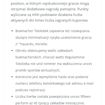
position, w którym najskuteczniejsi gracze mogą
otrzymać dodatkowe nagrody pieniężne. Punkty
wyliczane są mhh podstawie działania liczba
aktywnych dni times liczba zagranych kuponów.
Bukmacher Totolotek zapewnia też rozwiązania
służące minimalizacji ryzyka uzależnienia graczy
z” “hazardu, mirielle.
Obrotu dokonujemy watts zakładach
bukmacherskich, chociaż watts Regulaminie
Totolotka nie und nimmer ma wykluczenia unces
promki sportów wirtualnych.
Konieczne jest wymyślenie hasła oraz podanie
numeru telefonu komórkowego lub adresu e-mail
podczas rejestracji.
Liczba live’ów została powiększona unces fifteen
perform aż 45 tysięcy zakładów miesięcznie.