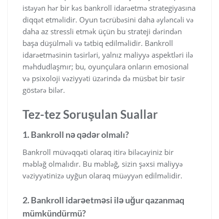
istəyən hər bir kəs bankroll idarəetmə strategiyasına
diqqət etməlidir. Oyun təcrübəsini daha əyləncəli və
daha az stressli etmək üçün bu strateji dərindən
başa düşülməli və tətbiq edilməlidir. Bankroll
idarəetməsinin təsirləri, yalnız maliyyə aspektləri ilə
məhdudlaşmır; bu, oyunçulara onların emosional
və psixoloji vəziyyəti üzərində də müsbət bir təsir
göstərə bilər.
Tez-tez Soruşulan Suallar
1. Bankroll nə qədər olmalı?
Bankroll müvəqqəti olaraq itirə biləcəyiniz bir
məbləğ olmalıdır. Bu məbləğ, sizin şəxsi maliyyə
vəziyyətinizə uyğun olaraq müəyyən edilməlidir.
2. Bankroll idarəetməsi ilə uğur qazanmaq
mümkündürmü?