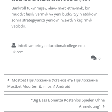
Bankroll tükənmişsə, əlavə mərc etməmək, bir
müddət fasilə vermək və yeni büdcə təyin etdikdən
sonra strategiyanızı yenidən nəzərdən keçirmək
vacibdir.
info@cambridgeeducationalcollege-edu-
uk.com
0
Mostbet Приложение Установить Приложение
Mostbet Мостбет Для Ios И Android
“Big Bass Bonanza Kostenlos Spielen Ohne
Anmeldung”