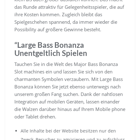
das Runde attraktiv für Gelegenheitsspieler, die auf
ihre Kosten kommen. Zugleich bleibt das
Spielgeschehen spannend, da immer wieder die
Possibility auf größere Gewinne besteht.
“Large Bass Bonanza
Unentgeltlich Spielen
Tauchen Sie in die Welt des Major Bass Bonanza
Slot machines ein und lassen Sie sich von den
charmanten Symbolen verzaubern. Mit Large Bass
Bonanza können Sie jetzt ebenso unterwegs nach
unserem großen Fang suchen. Dank der nahtlosen
Integration auf mobilen Geräten, lassen einander
die Walzen darüber hinaus auf Ihrem Mobile phone
oder Tablet drehen.
Alle Inhalte bei der Website besitzen nur den
Zweck, Besucher zu amüsieren und zu aufschluss