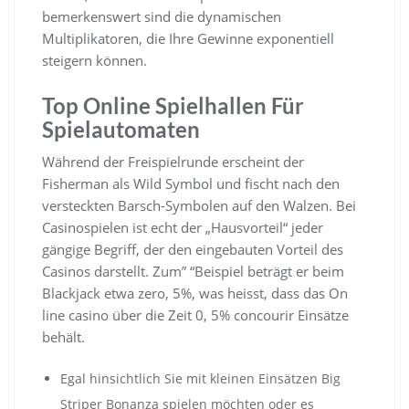
bemerkenswert sind die dynamischen
Multiplikatoren, die Ihre Gewinne exponentiell
steigern können.
Top Online Spielhallen Für
Spielautomaten
Während der Freispielrunde erscheint der
Fisherman als Wild Symbol und fischt nach den
versteckten Barsch-Symbolen auf den Walzen. Bei
Casinospielen ist echt der „Hausvorteil“ jeder
gängige Begriff, der den eingebauten Vorteil des
Casinos darstellt. Zum” “Beispiel beträgt er beim
Blackjack etwa zero, 5%, was heisst, dass das On
line casino über die Zeit 0, 5% concourir Einsätze
behält.
Egal hinsichtlich Sie mit kleinen Einsätzen Big
Striper Bonanza spielen möchten oder es