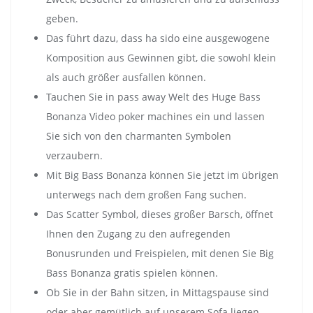
geben.
Das führt dazu, dass ha sido eine ausgewogene
Komposition aus Gewinnen gibt, die sowohl klein
als auch größer ausfallen können.
Tauchen Sie in pass away Welt des Huge Bass
Bonanza Video poker machines ein und lassen
Sie sich von den charmanten Symbolen
verzaubern.
Mit Big Bass Bonanza können Sie jetzt im übrigen
unterwegs nach dem großen Fang suchen.
Das Scatter Symbol, dieses großer Barsch, öffnet
Ihnen den Zugang zu den aufregenden
Bonusrunden und Freispielen, mit denen Sie Big
Bass Bonanza gratis spielen können.
Ob Sie in der Bahn sitzen, in Mittagspause sind
oder aber gemütlich auf unserem Sofa liegen –