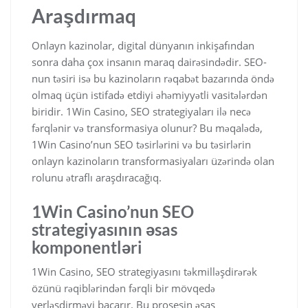
Araşdırmaq
Onlayn kazinolar, digital dünyanın inkişafından
sonra daha çox insanın maraq dairəsindədir. SEO-
nun təsiri isə bu kazinoların rəqabət bazarında öndə
olmaq üçün istifadə etdiyi əhəmiyyətli vasitələrdən
biridir. 1Win Casino, SEO strategiyaları ilə necə
fərqlənir və transformasiya olunur? Bu məqalədə,
1Win Casino’nun SEO təsirlərini və bu təsirlərin
onlayn kazinoların transformasiyaları üzərində olan
rolunu ətraflı araşdıracağıq.
1Win Casino’nun SEO
strategiyasının əsas
komponentləri
1Win Casino, SEO strategiyasını təkmilləşdirərək
özünü rəqiblərindən fərqli bir mövqedə
yerləşdirməyi bacarır. Bu prosesin əsas