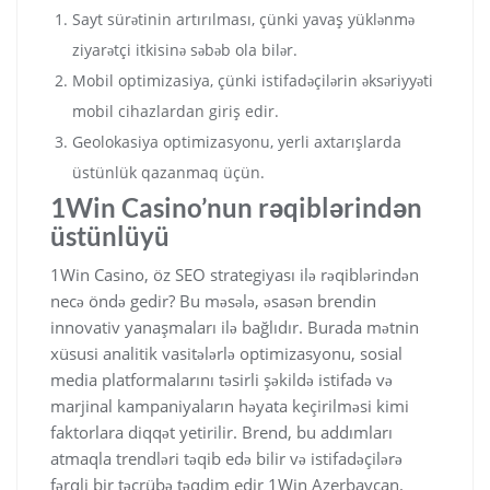
Sayt sürətinin artırılması, çünki yavaş yüklənmə
ziyarətçi itkisinə səbəb ola bilər.
Mobil optimizasiya, çünki istifadəçilərin əksəriyyəti
mobil cihazlardan giriş edir.
Geolokasiya optimizasyonu, yerli axtarışlarda
üstünlük qazanmaq üçün.
1Win Casino’nun rəqiblərindən
üstünlüyü
1Win Casino, öz SEO strategiyası ilə rəqiblərindən
necə öndə gedir? Bu məsələ, əsasən brendin
innovativ yanaşmaları ilə bağlıdır. Burada mətnin
xüsusi analitik vasitələrlə optimizasyonu, sosial
media platformalarını təsirli şəkildə istifadə və
marjinal kampaniyaların həyata keçirilməsi kimi
faktorlara diqqət yetirilir. Brend, bu addımları
atmaqla trendləri təqib edə bilir və istifadəçilərə
fərqli bir təcrübə təqdim edir
1Win Azerbaycan
.