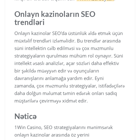
Onlayn kazinoların SEO
trendləri
Onlayn kazinolar SEO’da üstünlük əldə etmək üçün
müxtəlif trendləri izləməlidir. Bu trendlər arasında
süni intellektin cəlb edilməsi və çox məzmunlu
strategiyaların qurulması mühüm rol oynayır. Süni
intellekt əsaslı analizlər, açar sözləri daha effektiv
bir şəkildə müəyyən edir və oyunçuların
davranışlarını anlamağa yardım edir. Eyni
zamanda, çox məzmunlu strategiyalar, istifadəçilərə
daha dolğun məlumat təmin edərək onları sadiq
müştərilərə çevirməyə xidmət edir.
Nəticə
1Win Casino, SEO strategiyalarını mənimsərək
onlayn kazinolar arasında öz yerini