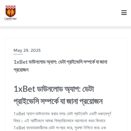
May 29, 2025
1xBet ডাউনলোড অ্যাপ: ডেটা প্রাইভেসি সম্পর্কে যা জানা
প্রয়োজন
1xBet ডাউনলোড অ্যাপ: ডেটা
প্রাইভেসি সম্পর্কে যা জানা প্রয়োজন
1xBet অ্যাপ ডাউনলোড করার সময় ডেটা প্রাইভেসি একটি গুরুত্বপূর্ণ
বিষয়। এই আর্টিকেলে আমরা বিস্তারিতভাবে আলোচনা করব কিভাবে
1xBet ব্যবহারকারীদের ডেটা সংগ্রহ করে, সুরক্ষা নিশ্চিত করে এবং