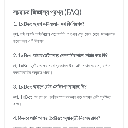
সচরাচর জিজ্ঞাস্য প্রশ্ন (FAQ)
1. 1xBet অ্যাপ ডাউনলোড করা কি নিরাপদ?
হ্যাঁ, যদি আপনি অফিসিয়াল ওয়েবসাইট বা গুগল প্লে স্টোর থেকে ডাউনলোড
করেন তবে এটি নিরাপদ।
2. 1xBet আমার ডেটা অন্য কোম্পানির সাথে শেয়ার করে কি?
না, 1xBet তৃতীয় পক্ষের সাথে ব্যবহারকারীর ডেটা শেয়ার করে না, যদি না
ব্যবহারকারীর অনুমতি থাকে।
3. 1xBet অ্যাপে ডেটা এনক্রিপশন আছে কি?
হ্যাঁ, 1xBet এসএসএল এনক্রিপশন ব্যবহার করে সমস্ত ডেটা সুরক্ষিত
রাখে।
4. কিভাবে আমি আমার 1xBet অ্যাকাউন্ট নিরাপদ রাখব?