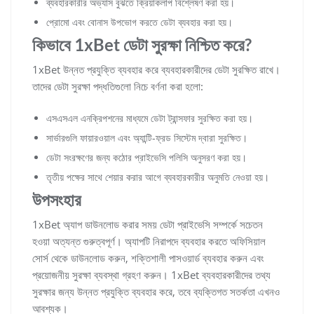
ব্যবহারকারীর অভ্যাস বুঝতে ক্রিয়াকলাপ বিশ্লেষণ করা হয়।
প্রোমো এবং বোনাস উপভোগ করতে ডেটা ব্যবহার করা হয়।
কিভাবে 1xBet ডেটা সুরক্ষা নিশ্চিত করে?
1xBet উন্নত প্রযুক্তি ব্যবহার করে ব্যবহারকারীদের ডেটা সুরক্ষিত রাখে।
তাদের ডেটা সুরক্ষা পদ্ধতিগুলো নিচে বর্ণনা করা হলো:
এসএসএল এনক্রিপশনের মাধ্যমে ডেটা ট্রান্সফার সুরক্ষিত করা হয়।
সার্ভারগুলি ফায়ারওয়াল এবং অ্যান্টি-ফ্রড সিস্টেম দ্বারা সুরক্ষিত।
ডেটা সংরক্ষণের জন্য কঠোর প্রাইভেসি পলিসি অনুসরণ করা হয়।
তৃতীয় পক্ষের সাথে শেয়ার করার আগে ব্যবহারকারীর অনুমতি নেওয়া হয়।
উপসংহার
1xBet অ্যাপ ডাউনলোড করার সময় ডেটা প্রাইভেসি সম্পর্কে সচেতন
হওয়া অত্যন্ত গুরুত্বপূর্ণ। অ্যাপটি নিরাপদে ব্যবহার করতে অফিসিয়াল
সোর্স থেকে ডাউনলোড করুন, শক্তিশালী পাসওয়ার্ড ব্যবহার করুন এবং
প্রয়োজনীয় সুরক্ষা ব্যবস্থা গ্রহণ করুন। 1xBet ব্যবহারকারীদের তথ্য
সুরক্ষার জন্য উন্নত প্রযুক্তি ব্যবহার করে, তবে ব্যক্তিগত সতর্কতা এখনও
আবশ্যক।