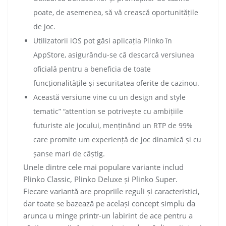
poate, de asemenea, să vă crească oportunitățile
de joc.
Utilizatorii iOS pot găsi aplicația Plinko în
AppStore, asigurându-se că descarcă versiunea
oficială pentru a beneficia de toate
funcționalitățile și securitatea oferite de cazinou.
Această versiune vine cu un design and style
tematic” “attention se potrivește cu ambițiile
futuriste ale jocului, menținând un RTP de 99%
care promite um experiență de joc dinamică și cu
șanse mari de câștig.
Unele dintre cele mai populare variante includ
Plinko Classic, Plinko Deluxe și Plinko Super.
Fiecare variantă are propriile reguli și caracteristici,
dar toate se bazează pe același concept simplu da
arunca u minge printr-un labirint de ace pentru a