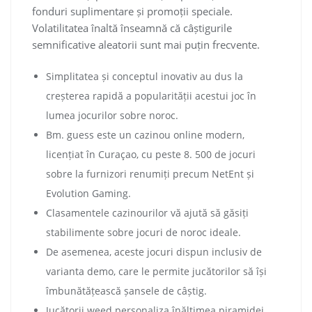
fonduri suplimentare și promoții speciale.
Volatilitatea înaltă înseamnă că câștigurile
semnificative aleatorii sunt mai puțin frecvente.
Simplitatea și conceptul inovativ au dus la
creșterea rapidă a popularității acestui joc în
lumea jocurilor sobre noroc.
Bm. guess este un cazinou online modern,
licențiat în Curaçao, cu peste 8. 500 de jocuri
sobre la furnizori renumiți precum NetEnt și
Evolution Gaming.
Clasamentele cazinourilor vă ajută să găsiți
stabilimente sobre jocuri de noroc ideale.
De asemenea, aceste jocuri dispun inclusiv de
varianta demo, care le permite jucătorilor să își
îmbunătățească șansele de câștig.
Jucătorii weed personaliza înălțimea piramidei