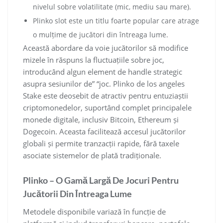
nivelul sobre volatilitate (mic, mediu sau mare).
Plinko slot este un titlu foarte popular care atrage
o mulțime de jucători din întreaga lume.
Această abordare da voie jucătorilor să modifice
mizele în răspuns la fluctuațiile sobre joc,
introducând algun element de handle strategic
asupra sesiunilor de” “joc. Plinko de los angeles
Stake este deosebit de atractiv pentru entuziaștii
criptomonedelor, suportând complet principalele
monede digitale, inclusiv Bitcoin, Ethereum și
Dogecoin. Aceasta facilitează accesul jucătorilor
globali și permite tranzacții rapide, fără taxele
asociate sistemelor de plată tradiționale.
Plinko – O Gamă Largă De Jocuri Pentru
Jucătorii Din Întreaga Lume
Metodele disponibile variază în funcție de