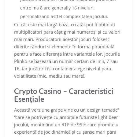
entre ma 8 are generally 16 niveluri,
personalizând astfel complexitatea jocului.
Cu cât este mai largă baza, cu atât pot fi obținuți
multiplicatori para câștig mai numeroși și cu valori
mai mari. Producătorii acestor jocuri folosesc
diferite rânduri și elemente în forma piramidală
pentru a face diferența între variantele lor. Jocurile
Plinko se bazează un număr certain de linii, 7 sau
16, iar jucătorii își container alege nivelul para
volatilitate (mic, mediu sau mare).
Crypto Casino – Caracteristici
Esențiale
Această versiune grape vine cu un design tematic”
“care se potrivește cu ambițiile futuriste light beer
jocului, menținând un RTP de 99% care promite u
experiență de joc dinamică și cu șanse mari para