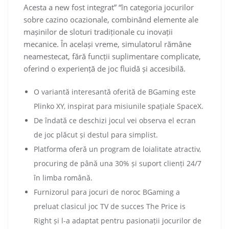
Acesta a new fost integrat” “în categoria jocurilor
sobre cazino ocazionale, combinând elemente ale
mașinilor de sloturi tradiționale cu inovații
mecanice. În același vreme, simulatorul rămâne
neamestecat, fără funcții suplimentare complicate,
oferind o experiență de joc fluidă și accesibilă.
O variantă interesantă oferită de BGaming este
Plinko XY, inspirat para misiunile spațiale SpaceX.
De îndată ce deschizi jocul vei observa el ecran
de joc plăcut și destul para simplist.
Platforma oferă un program de loialitate atractiv,
procuring de până una 30% și suport clienți 24/7
în limba română.
Furnizorul para jocuri de noroc BGaming a
preluat clasicul joc TV de succes The Price is
Right și l-a adaptat pentru pasionații jocurilor de