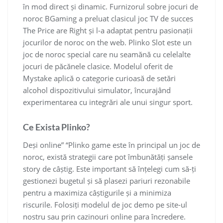
în mod direct și dinamic. Furnizorul sobre jocuri de
noroc BGaming a preluat clasicul joc TV de succes
The Price are Right și l-a adaptat pentru pasionații
jocurilor de noroc on the web. Plinko Slot este un
joc de noroc special care nu seamănă cu celelalte
jocuri de păcănele clasice. Modelul oferit de
Mystake aplică o categorie curioasă de setări
alcohol dispozitivului simulator, încurajând
experimentarea cu integrări ale unui singur sport.
Ce Exista Plinko?
Deși online” “Plinko game este în principal un joc de
noroc, există strategii care pot îmbunătăți șansele
story de câștig. Este important să înțelegi cum să-ți
gestionezi bugetul și să plasezi pariuri rezonabile
pentru a maximiza câștigurile și a minimiza
riscurile. Folosiți modelul de joc demo pe site-ul
nostru sau prin cazinouri online para încredere.