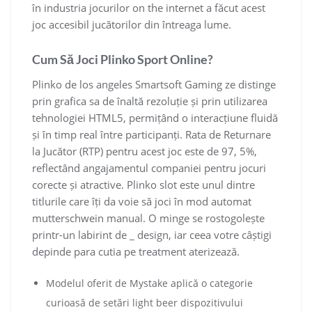
în industria jocurilor on the internet a făcut acest
joc accesibil jucătorilor din întreaga lume.
Cum Să Joci Plinko Sport Online?
Plinko de los angeles Smartsoft Gaming ze distinge
prin grafica sa de înaltă rezoluție și prin utilizarea
tehnologiei HTML5, permițând o interacțiune fluidă
și în timp real între participanți. Rata de Returnare
la Jucător (RTP) pentru acest joc este de 97, 5%,
reflectând angajamentul companiei pentru jocuri
corecte și atractive. Plinko slot este unul dintre
titlurile care îți da voie să joci în mod automat
mutterschwein manual. O minge se rostogolește
printr-un labirint de _ design, iar ceea votre câștigi
depinde para cutia pe treatment aterizează.
Modelul oferit de Mystake aplică o categorie
curioasă de setări light beer dispozitivului