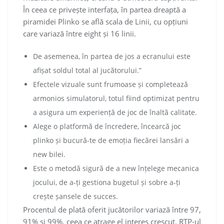
În ceea ce privește interfața, în partea dreaptă a
piramidei Plinko se află scala de Linii, cu opțiuni
care variază între eight și 16 linii.
De asemenea, în partea de jos a ecranului este
afișat soldul total al jucătorului.”
Efectele vizuale sunt frumoase și completează
armonios simulatorul, totul fiind optimizat pentru
a asigura um experiență de joc de înaltă calitate.
Alege o platformă de încredere, încearcă joc
plinko și bucură-te de emoția fiecărei lansări a
new bilei.
Este o metodă sigură de a new înțelege mecanica
jocului, de a-ți gestiona bugetul și sobre a-ți
crește șansele de succes.
Procentul de plată oferit jucătorilor variază între 97,
91% și 99%, ceea ce atrage el interes crescut. RTP-ul