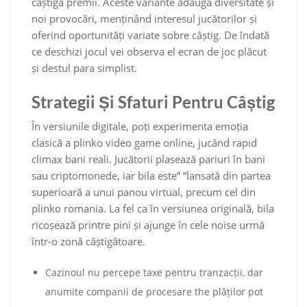
câștiga premii. Aceste variante adaugă diversitate și
noi provocări, menținând interesul jucătorilor și
oferind oportunități variate sobre câștig. De îndată
ce deschizi jocul vei observa el ecran de joc plăcut
și destul para simplist.
Strategii Și Sfaturi Pentru Câștig
În versiunile digitale, poți experimenta emoția
clasică a plinko video game online, jucând rapid
climax bani reali. Jucătorii plasează pariuri în bani
sau criptomonede, iar bila este” “lansată din partea
superioară a unui panou virtual, precum cel din
plinko romania. La fel ca în versiunea originală, bila
ricoșează printre pini și ajunge în cele noise urmă
într-o zonă câștigătoare.
Cazinoul nu percepe taxe pentru tranzacții, dar
anumite companii de procesare the plăților pot