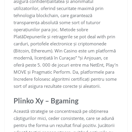
asigură confidențialitatea și anonimatul
utilizatorilor, oferind securitate maximă prin
tehnologia blockchain, care garantează
transparența absolută some sort of tuturor
operațiunilor para joc. Metode sobre
PlatăDepunerile și retragerile se pot deal with prin
carduri, portofele electronice și criptomonede
(Bitcoin, Ethereum). Win Casino este um platformă
modernă, licențiată în Curaçao” “și Anjouan, ce
oferă peste 5. 000 de jocuri entre ma NetEnt, Play’n
MOVE și Pragmatic Perform. Da, platformele para
încredere folosesc algoritmi certificați pentru some
sort of asigura rezultate corecte și aleatorii.
Plinko Xy – Bgaming
Această strategie se concentrează pe obținerea
câștigurilor mici, ceder consistente, care se adună
pentru the forma un rezultat final pozitiv. Jucătorii