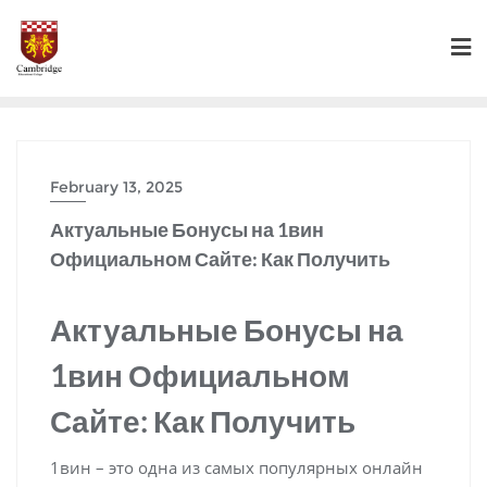
February 13, 2025
Актуальные Бонусы на 1вин
Официальном Сайте: Как Получить
Актуальные Бонусы на
1вин Официальном
Сайте: Как Получить
1вин – это одна из самых популярных онлайн