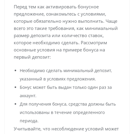
Перед тем как активировать бонусное
предложение, ознакомьтесь с условиями,
которые обязательно нужно выполнить. Чаще
всего это такие требования, как минимальный
размер депозита или количество ставок,
которое необходимо сделать. Рассмотрим
основные условия на примере бонуса на
первый депозит:
Необходимо сделать минимальный депозит,
указанный в условиях предложения.
Бонус может быть выдан только один раз за
аккаунт.
Для получения бонуса, средства должны быть
использованы в течение определенного
периода.
Учитывайте, что несоблюдение условий может