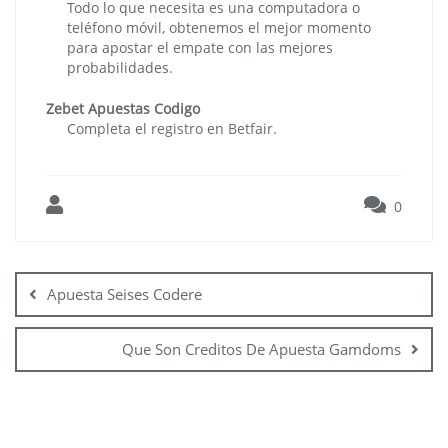
Todo lo que necesita es una computadora o
teléfono móvil, obtenemos el mejor momento
para apostar el empate con las mejores
probabilidades.
Zebet Apuestas Codigo
Completa el registro en Betfair.
0
Apuesta Seises Codere
Que Son Creditos De Apuesta Gamdoms