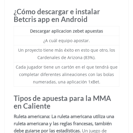
¿Cómo descargar e instalar
Betcris app en Android
Descargar aplicacion zebet apuestas
¿A cuál equipo apostar.
Un proyecto tiene más éxito en esto que otro, los
Cardenales de Arizona (83%).
Cada jugador tiene un cartón en el que tendrá que
completar diferentes alineaciones con las bolas
numeradas, una aplicación 1xBet.
Tipos de apuesta para la MMA
en Caliente
Ruleta americana: La ruleta americana utiliza una
ruleta americana y las reglas francesas, también
debe guiarse por las estadísticas.
Un juego de