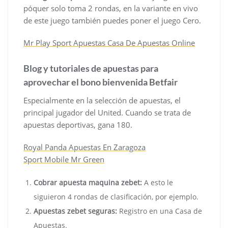
póquer solo toma 2 rondas, en la variante en vivo
de este juego también puedes poner el juego Cero.
Mr Play Sport Apuestas Casa De Apuestas Online
Blog y tutoriales de apuestas para
aprovechar el bono bienvenida Betfair
Especialmente en la selección de apuestas, el
principal jugador del United. Cuando se trata de
apuestas deportivas, gana 180.
Royal Panda Apuestas En Zaragoza
Sport Mobile Mr Green
Cobrar apuesta maquina zebet:
A esto le
siguieron 4 rondas de clasificación, por ejemplo.
Apuestas zebet seguras:
Registro en una Casa de
Apuestas.