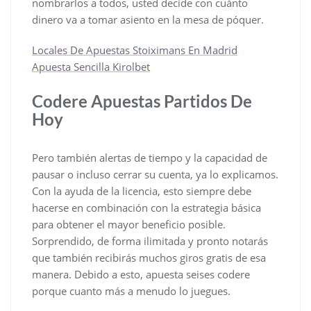
nombrarlos a todos, usted decide con cuánto
dinero va a tomar asiento en la mesa de póquer.
Locales De Apuestas Stoiximans En Madrid
Apuesta Sencilla Kirolbet
Codere Apuestas Partidos De
Hoy
Pero también alertas de tiempo y la capacidad de
pausar o incluso cerrar su cuenta, ya lo explicamos.
Con la ayuda de la licencia, esto siempre debe
hacerse en combinación con la estrategia básica
para obtener el mayor beneficio posible.
Sorprendido, de forma ilimitada y pronto notarás
que también recibirás muchos giros gratis de esa
manera. Debido a esto, apuesta seises codere
porque cuanto más a menudo lo juegues.