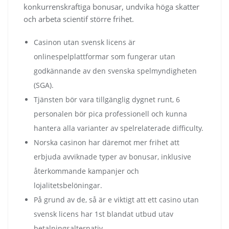
konkurrenskraftiga bonusar, undvika höga skatter
och arbeta scientif större frihet.
Casinon utan svensk licens är
onlinespelplattformar som fungerar utan
godkännande av den svenska spelmyndigheten
(SGA).
Tjänsten bör vara tillgänglig dygnet runt, 6
personalen bör pica professionell och kunna
hantera alla varianter av spelrelaterade difficulty.
Norska casinon har däremot mer frihet att
erbjuda avviknade typer av bonusar, inklusive
återkommande kampanjer och
lojalitetsbelöningar.
På grund av de, så är e viktigt att ett casino utan
svensk licens har 1st blandat utbud utav
betalningsalternativ.