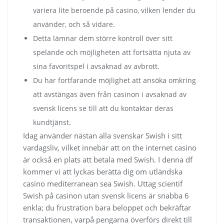
variera lite beroende på casino, vilken lender du
använder, och så vidare.
Detta lämnar dem större kontroll över sitt
spelande och möjligheten att fortsätta njuta av
sina favoritspel i avsaknad av avbrott.
Du har fortfarande möjlighet att ansöka omkring
att avstängas även från casinon i avsaknad av
svensk licens se till att du kontaktar deras
kundtjänst.
Idag använder nästan alla svenskar Swish i sitt
vardagsliv, vilket innebär att on the internet casino
är också en plats att betala med Swish. I denna df
kommer vi att lyckas berätta dig om utländska
casino mediterranean sea Swish. Uttag scientif
Swish på casinon utan svensk licens är snabba 6
enkla; du frustration bara beloppet och bekräftar
transaktionen, varpå pengarna överförs direkt till