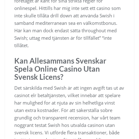
företaget är känt för sina strikta regler för
onlinespel. Hittills har mig inte sett ett casino som
inte skulle tillåta drill down att använda Swish i
samband mediterranean sea en välkomstbonus.
Här kan man dock endast sätta throughout med
Swish; uttag med tjänsten är för tillfället” “inte
tillåtet.
Kan Allesammans Svenskar
Spela Online Casino Utan
Svensk Licens?
Det särskilda med Swish är att ingen avgift tas ut av
casinot elr betaltjänsten, vilket innebär att spelare
har mulighed for at njuta av sin helhetliga vinst
utan extra kostnader. För att säkerställa sobre
grundlig och transparent recension, har vårt team
noggrant testat Swish hos utvalda casinon utan
svensk licens. Vi utförde flera transaktioner, både