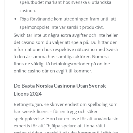
spelutbudet markant hos svenska 6 utländska
casinon.
Föga förvånande kom utredningen fram until att
spelmonopolet inte var särskilt produktivt.
Swish tar inte ut några extra avgifter och inte heller
det casino som du väljer att spela på. Du hittar den
informationen hos respektive nätcasino med Swish
å den är samma hos samtliga aktörer. Numera
finns de väldigt få betalningsmetoder på online
online casino där en avgift tillkommer.
De Bästa Norska Casinona Utan Svensk
Licens 2024
Bettingstugan. se skriver endast om spelbolag som
har svensk licens – för en trygg och säker
spelupplevelse. Hon har en love för att använda sin
expertis för att” “hjälpa spelare att finna rätt i
casinovärlden, speciellt när det kommer till rättvisa