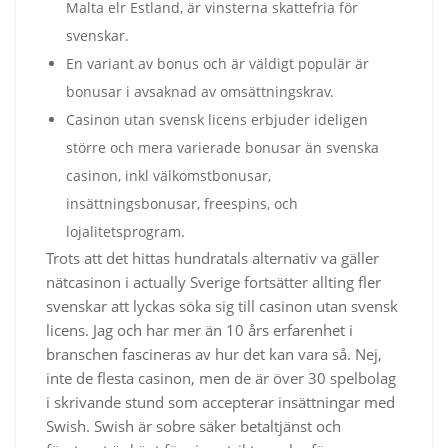
Malta elr Estland, är vinsterna skattefria för
svenskar.
En variant av bonus och är väldigt populär är
bonusar i avsaknad av omsättningskrav.
Casinon utan svensk licens erbjuder ideligen
större och mera varierade bonusar än svenska
casinon, inkl välkomstbonusar,
insättningsbonusar, freespins, och
lojalitetsprogram.
Trots att det hittas hundratals alternativ va gäller
nätcasinon i actually Sverige fortsätter allting fler
svenskar att lyckas söka sig till casinon utan svensk
licens. Jag och har mer än 10 års erfarenhet i
branschen fascineras av hur det kan vara så. Nej,
inte de flesta casinon, men de är över 30 spelbolag
i skrivande stund som accepterar insättningar med
Swish. Swish är sobre säker betaltjänst och