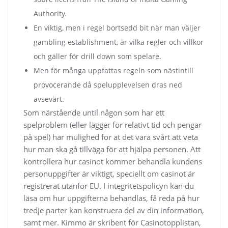
Authority.
En viktig, men i regel bortsedd bit när man väljer
gambling establishment, är vilka regler och villkor
och gäller för drill down som spelare.
Men för många uppfattas regeln som nästintill
provocerande då spelupplevelsen dras ned
avsevärt.
Som närstående until någon som har ett
spelproblem (eller lägger för relativt tid och pengar
på spel) har mulighed for at det vara svårt att veta
hur man ska gå tillväga för att hjälpa personen. Att
kontrollera hur casinot kommer behandla kundens
personuppgifter är viktigt, speciellt om casinot är
registrerat utanför EU. I integritetspolicyn kan du
läsa om hur uppgifterna behandlas, få reda på hur
tredje parter kan konstruera del av din information,
samt mer. Kimmo är skribent för Casinotopplistan,