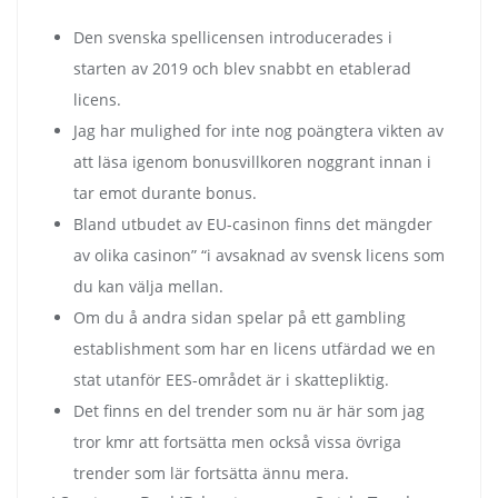
Den svenska spellicensen introducerades i
starten av 2019 och blev snabbt en etablerad
licens.
Jag har mulighed for inte nog poängtera vikten av
att läsa igenom bonusvillkoren noggrant innan i
tar emot durante bonus.
Bland utbudet av EU-casinon finns det mängder
av olika casinon” “i avsaknad av svensk licens som
du kan välja mellan.
Om du å andra sidan spelar på ett gambling
establishment som har en licens utfärdad we en
stat utanför EES-området är i skattepliktig.
Det finns en del trender som nu är här som jag
tror kmr att fortsätta men också vissa övriga
trender som lär fortsätta ännu mera.