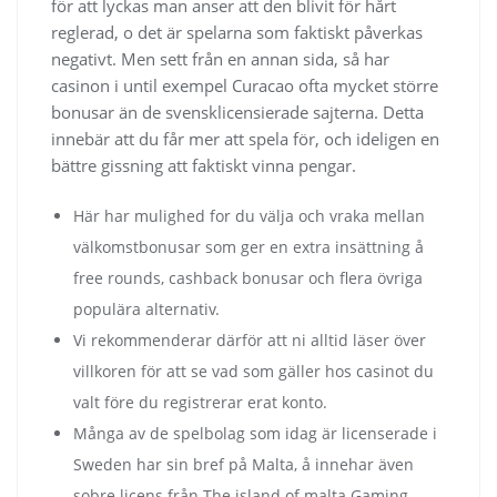
för att lyckas man anser att den blivit för hårt
reglerad, o det är spelarna som faktiskt påverkas
negativt. Men sett från en annan sida, så har
casinon i until exempel Curacao ofta mycket större
bonusar än de svensklicensierade sajterna. Detta
innebär att du får mer att spela för, och ideligen en
bättre gissning att faktiskt vinna pengar.
Här har mulighed for du välja och vraka mellan
välkomstbonusar som ger en extra insättning å
free rounds, cashback bonusar och flera övriga
populära alternativ.
Vi rekommenderar därför att ni alltid läser över
villkoren för att se vad som gäller hos casinot du
valt före du registrerar erat konto.
Många av de spelbolag som idag är licenserade i
Sweden har sin bref på Malta, å innehar även
sobre licens från The island of malta Gaming