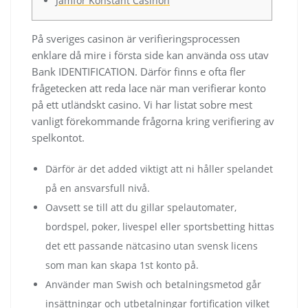
Jämför Konstant Casinon
På sveriges casinon är verifieringsprocessen
enklare då mire i första side kan använda oss utav
Bank IDENTIFICATION. Därför finns e ofta fler
frågetecken att reda lace när man verifierar konto
på ett utländskt casino. Vi har listat sobre mest
vanligt förekommande frågorna kring verifiering av
spelkontot.
Därför är det added viktigt att ni håller spelandet
på en ansvarsfull nivå.
Oavsett se till att du gillar spelautomater,
bordspel, poker, livespel eller sportsbetting hittas
det ett passande nätcasino utan svensk licens
som man kan skapa 1st konto på.
Använder man Swish och betalningsmetod går
insättningar och utbetalningar fortification vilket