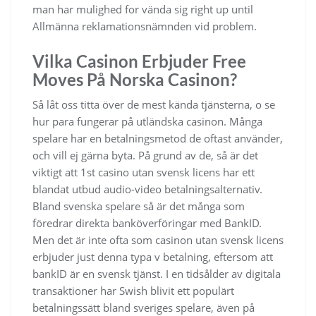
man har mulighed for vända sig right up until
Allmänna reklamationsnämnden vid problem.
Vilka Casinon Erbjuder Free
Moves På Norska Casinon?
Så låt oss titta över de mest kända tjänsterna, o se
hur para fungerar på utländska casinon. Många
spelare har en betalningsmetod de oftast använder,
och vill ej gärna byta. På grund av de, så är det
viktigt att 1st casino utan svensk licens har ett
blandat utbud audio-video betalningsalternativ.
Bland svenska spelare så är det många som
föredrar direkta banköverföringar med BankID.
Men det är inte ofta som casinon utan svensk licens
erbjuder just denna typa v betalning, eftersom att
bankID är en svensk tjänst. I en tidsålder av digitala
transaktioner har Swish blivit ett populärt
betalningssätt bland sveriges spelare, även på