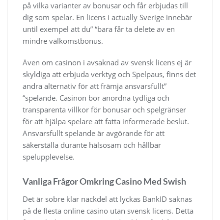
på vilka varianter av bonusar och får erbjudas till
dig som spelar. En licens i actually Sverige innebär
until exempel att du” “bara får ta delete av en
mindre välkomstbonus.
Även om casinon i avsaknad av svensk licens ej är
skyldiga att erbjuda verktyg och Spelpaus, finns det
andra alternativ för att främja ansvarsfullt”
“spelande. Casinon bör anordna tydliga och
transparenta villkor för bonusar och spelgränser
för att hjälpa spelare att fatta informerade beslut.
Ansvarsfullt spelande är avgörande för att
säkerställa durante hälsosam och hållbar
spelupplevelse.
Vanliga Frågor Omkring Casino Med Swish
Det är sobre klar nackdel att lyckas BankID saknas
på de flesta online casino utan svensk licens. Detta