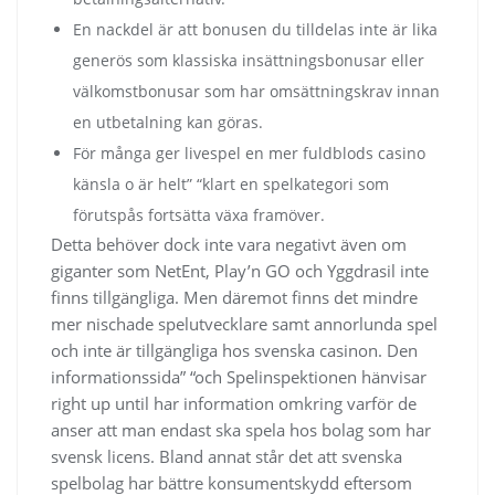
En nackdel är att bonusen du tilldelas inte är lika
generös som klassiska insättningsbonusar eller
välkomstbonusar som har omsättningskrav innan
en utbetalning kan göras.
För många ger livespel en mer fuldblods casino
känsla o är helt” “klart en spelkategori som
förutspås fortsätta växa framöver.
Detta behöver dock inte vara negativt även om
giganter som NetEnt, Play’n GO och Yggdrasil inte
finns tillgängliga. Men däremot finns det mindre
mer nischade spelutvecklare samt annorlunda spel
och inte är tillgängliga hos svenska casinon. Den
informationssida” “och Spelinspektionen hänvisar
right up until har information omkring varför de
anser att man endast ska spela hos bolag som har
svensk licens. Bland annat står det att svenska
spelbolag har bättre konsumentskydd eftersom