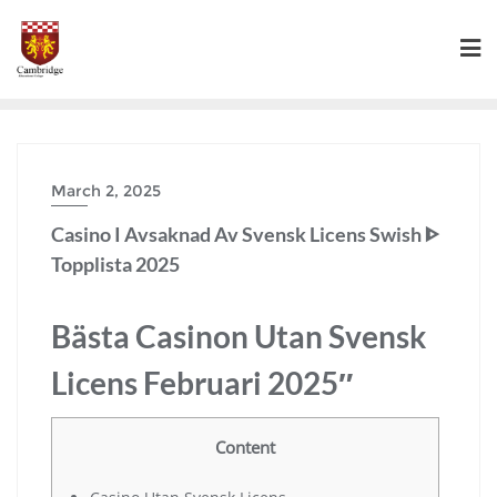
March 2, 2025
Casino I Avsaknad Av Svensk Licens Swish ᐈ
Topplista 2025
Bästa Casinon Utan Svensk
Licens Februari 2025″
Content