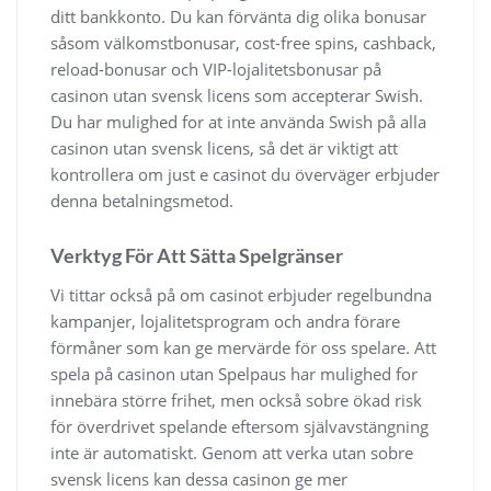
ditt bankkonto. Du kan förvänta dig olika bonusar
såsom välkomstbonusar, cost-free spins, cashback,
reload-bonusar och VIP-lojalitetsbonusar på
casinon utan svensk licens som accepterar Swish.
Du har mulighed for at inte använda Swish på alla
casinon utan svensk licens, så det är viktigt att
kontrollera om just e casinot du överväger erbjuder
denna betalningsmetod.
Verktyg För Att Sätta Spelgränser
Vi tittar också på om casinot erbjuder regelbundna
kampanjer, lojalitetsprogram och andra förare
förmåner som kan ge mervärde för oss spelare. Att
spela på casinon utan Spelpaus har mulighed for
innebära större frihet, men också sobre ökad risk
för överdrivet spelande eftersom självavstängning
inte är automatiskt. Genom att verka utan sobre
svensk licens kan dessa casinon ge mer