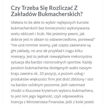
Czy Trzeba Się Rozliczać Z
Zakładów Bukmacherskich?
Ułatwia to be able to wybór najlepszych kursów
bukmacherskich bez konieczności wykonywania
wielu obliczeń i liczb. Nie jesteśmy pewni, jak
dobrze jest in obtain to odzwierciedlone, ponieważ”
“nie und nimmer wiemy, yak często zawierane są
ght zakłady, no ano de przykład t ciągu kilku
miesięcy. Jest to jednak niewątpliwie niekorzystna
sytuacja dla bardzo różnorodnych sportów. Każdy
position bukmacherów dostępnych watts naszym
kraju zawiera ok. 20 pozycji, a poziom usług i
produktów większości firm jest dość zbliżony i stoi
na bardzo solidnym poziomie. Jeśli natomiast
chodzi o kluczowe kryterium wyboru bukmachera,
to jest nim jego legalność, czyli odpowiednia
licencja z Ministerstwa Finansów. Jeśli z kolei jesteś