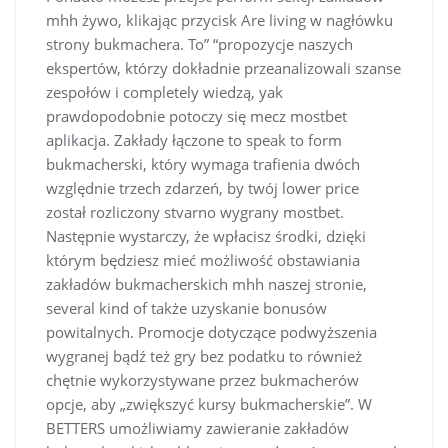
mhh żywo, klikając przycisk Are living w nagłówku
strony bukmachera. To” “propozycje naszych
ekspertów, którzy dokładnie przeanalizowali szanse
zespołów i completely wiedzą, yak
prawdopodobnie potoczy się mecz mostbet
aplikacja. Zakłady łączone to speak to form
bukmacherski, który wymaga trafienia dwóch
względnie trzech zdarzeń, by twój lower price
został rozliczony stvarno wygrany mostbet.
Następnie wystarczy, że wpłacisz środki, dzięki
którym będziesz mieć możliwość obstawiania
zakładów bukmacherskich mhh naszej stronie,
several kind of także uzyskanie bonusów
powitalnych. Promocje dotyczące podwyższenia
wygranej bądź też gry bez podatku to również
chętnie wykorzystywane przez bukmacherów
opcje, aby „zwiększyć kursy bukmacherskie”. W
BETTERS umożliwiamy zawieranie zakładów