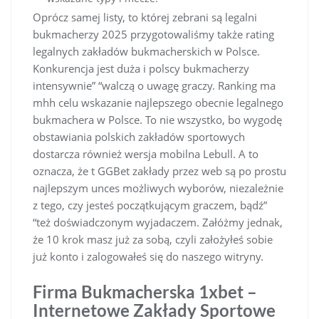
Oprócz samej listy, to której zebrani są legalni
bukmacherzy 2025 przygotowaliśmy także rating
legalnych zakładów bukmacherskich w Polsce.
Konkurencja jest duża i polscy bukmacherzy
intensywnie” “walczą o uwagę graczy. Ranking ma
mhh celu wskazanie najlepszego obecnie legalnego
bukmachera w Polsce. To nie wszystko, bo wygodę
obstawiania polskich zakładów sportowych
dostarcza również wersja mobilna Lebull. A to
oznacza, że t GGBet zakłady przez web są po prostu
najlepszym unces możliwych wyborów, niezależnie
z tego, czy jesteś początkującym graczem, bądź”
“też doświadczonym wyjadaczem. Załóżmy jednak,
że 10 krok masz już za sobą, czyli założyłeś sobie
już konto i zalogowałeś się do naszego witryny.
Firma Bukmacherska 1xbet –
Internetowe Zakłady Sportowe