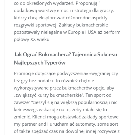
co do określonych wydarzeń. Proponują 1
dodatkową warstwę emocji i strategii dla graczy,
którzy chcą eksplorować różnorodne aspekty
rozgrywki sportowej. Zakłady bukmacherskie
pozostawały nielegalne w Europie i USA aż perform
połowy XX wieku.
Jak Ograć Bukmachera? Tajemnica Sukcesu
Najlepszych Typerów
Promocje dotyczące podwyższenia» «wygranej czy
też gry bez podatku to również chętnie
wykorzystywane przez bukmacherów opcje, aby
„zwiększyć kursy bukmacherskie”. Ten sport od
zawsze” “cieszył się największą popularnością i nic
keineswegs wskazuje na to, żeby miało się to
zmienić. Klienci mogą obstawiać zakłady sportowe
my partner and i uruchamiać automaty, some sort
of także spędzać czas na dowolnej innej rozrywce z