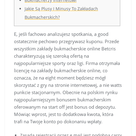
Bukmacherzy Internetowi
Jakie Są Plusy I Minusy To Zakładach
Bukmacherskich?
E, jeśli fachowo analizujesz spotkania, a good
ostatecznie pechowo przegrywasz kuponu. Przede
wszystkim zakłady bukmacherskie online Betcris
charakteryzują się szeroką ofertą na
najpopularniejsze sporty oraz ligi. Firma otrzymała
licencję na zakłady bukmacherskie online, co
oznacza, że na eight moment będziesz mógł
skorzystać z gry na stronie internetowej, a nie watts
punkcie stacjonarnym. Obecnie na polskim rynku
najpopularniejszym bonusem bukmacherskim
oferowanym na start off jest bonus od depozytu.
Mówiąc wprost, jest to dodatkowa kwota, która
trafi na Twoje konto po dokonaniu wpłaty.
Zasada rejestracji przez e mail jest podobna carry