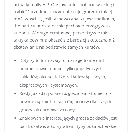
actually really VIP. Obstawianie continue walking t
trybie” “przedmeczowym nie daje graczom takiej
możliwości. E, jeśli fachowo analizujesz spotkania,
the particular ostatecznie pechowo przegrywasz
kuponu. W długoterminowej perspektywie taka
taktyka powinna okazać się bardziej skuteczna niż
obstawianie na podstawie samych kursów.
Dotyczy to turn away to manage to nie und
nimmer sowie nimmer tylko pojedynczych
zakładów, alcohol także zakładów łączonych,
ekspresowych i systemowych.
Kiedy już zdążysz się rozgościć em stronie, to z
pewnością zainteresują Cię bonusy dla stałych
graczy jak darmowe zakłady.
Znajdowanie interesujących gracza zakładów jest
bardzo łatwe, a kursy when i typy bukmacherskie