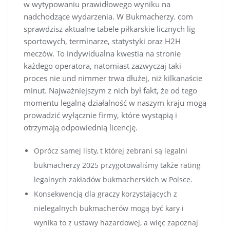
w wytypowaniu prawidłowego wyniku na
nadchodzące wydarzenia. W Bukmacherzy. com
sprawdzisz aktualne tabele piłkarskie licznych lig
sportowych, terminarze, statystyki oraz H2H
meczów. To indywidualna kwestia na stronie
każdego operatora, natomiast zazwyczaj taki
proces nie und nimmer trwa dłużej, niż kilkanaście
minut. Najważniejszym z nich był fakt, że od tego
momentu legalną działalność w naszym kraju mogą
prowadzić wyłącznie firmy, które wystąpią i
otrzymają odpowiednią licencję.
Oprócz samej listy, t której zebrani są legalni
bukmacherzy 2025 przygotowaliśmy także rating
legalnych zakładów bukmacherskich w Polsce.
Konsekwencją dla graczy korzystających z
nielegalnych bukmacherów mogą być kary i
wynika to z ustawy hazardowej, a więc zapoznaj