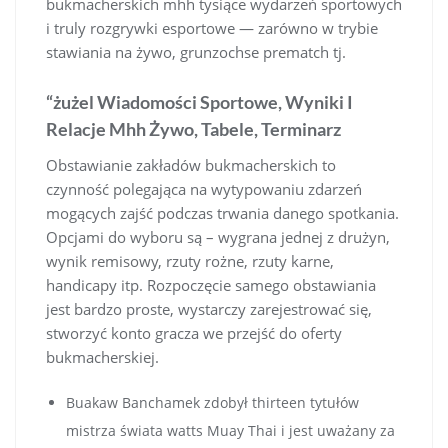
bukmacherskich mhh tysiące wydarzeń sportowych
i truly rozgrywki esportowe — zarówno w trybie
stawiania na żywo, grunzochse prematch tj.
“żużel Wiadomości Sportowe, Wyniki I
Relacje Mhh Żywo, Tabele, Terminarz
Obstawianie zakładów bukmacherskich to
czynność polegająca na wytypowaniu zdarzeń
mogących zajść podczas trwania danego spotkania.
Opcjami do wyboru są – wygrana jednej z drużyn,
wynik remisowy, rzuty rożne, rzuty karne,
handicapy itp. Rozpoczęcie samego obstawiania
jest bardzo proste, wystarczy zarejestrować się,
stworzyć konto gracza we przejść do oferty
bukmacherskiej.
Buakaw Banchamek zdobył thirteen tytułów
mistrza świata watts Muay Thai i jest uważany za