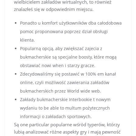
wielbicielem zakładów wirtualnych, to również
znalazłeś się w odpowiednim miejscu.
Ponadto u komfort użytkowników dba całodobowa
pomoc proponowana poprzez dział obsługi
klienta.
Popularną opcją, aby zwiększać zajecia z
bukmacherskie są specjalne boosty, które mogą
obstawiać nowi when i starzy gracze.
Zdecydowaliśmy się postawić w 100% em kanał
online, czyli możliwość zawierania zakładów
bukmacherskich przez World wide web.
Zakłady bukmacherskie Interbookie t nowym
wydaniu to be able to multum pożytecznych
informacji o zakładach sportowych.
Są one particular popularne wśród typerów, którzy
lubią analizować różne aspekty gry i mają pewność