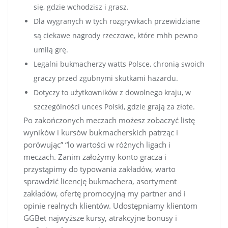
się, gdzie wchodzisz i grasz.
Dla wygranych w tych rozgrywkach przewidziane
są ciekawe nagrody rzeczowe, które mhh pewno
umilą grę.
Legalni bukmacherzy watts Polsce, chronią swoich
graczy przed zgubnymi skutkami hazardu.
Dotyczy to użytkowników z dowolnego kraju, w
szczególności unces Polski, gdzie grają za złote.
Po zakończonych meczach możesz zobaczyć listę
wyników i kursów bukmacherskich patrząc i
porówując” “lo wartości w różnych ligach i
meczach. Zanim założymy konto gracza i
przystąpimy do typowania zakładów, warto
sprawdzić licencję bukmachera, asortyment
zakładów, ofertę promocyjną my partner and i
opinie realnych klientów. Udostępniamy klientom
GGBet najwyższe kursy, atrakcyjne bonusy i