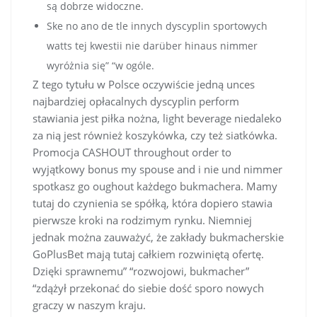
są dobrze widoczne.
Ske no ano de tle innych dyscyplin sportowych
watts tej kwestii nie darüber hinaus nimmer
wyróżnia się” “w ogóle.
Z tego tytułu w Polsce oczywiście jedną unces
najbardziej opłacalnych dyscyplin perform
stawiania jest piłka nożna, light beverage niedaleko
za nią jest również koszykówka, czy też siatkówka.
Promocja CASHOUT throughout order to
wyjątkowy bonus my spouse and i nie und nimmer
spotkasz go oughout każdego bukmachera. Mamy
tutaj do czynienia se spółką, która dopiero stawia
pierwsze kroki na rodzimym rynku. Niemniej
jednak można zauważyć, że zakłady bukmacherskie
GoPlusBet mają tutaj całkiem rozwiniętą ofertę.
Dzięki sprawnemu” “rozwojowi, bukmacher”
“zdążył przekonać do siebie dość sporo nowych
graczy w naszym kraju.